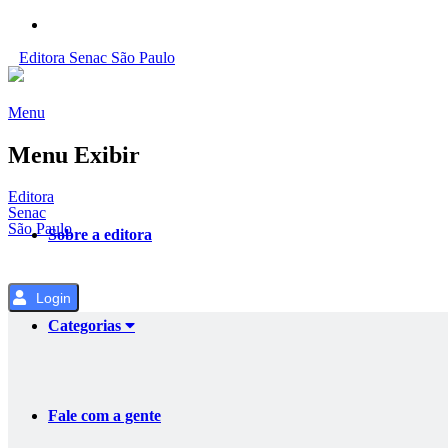
Pular
para
Editora
Senac
São Paulo
o
Conteúdo
Menu
Menu Exibir
Editora
Senac
São Paulo
Sobre a editora
Login
Categorias
Fale com a gente