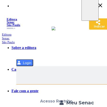
Pular
para
o
Conteúdo
Editora
Senac
São Paulo
Indicar
SACOLA
MENU
Editora
Senac
São Paulo
Sobre a editora
Login
Categorias
Fale com a gente
Acesso Restrito
Meu Senac