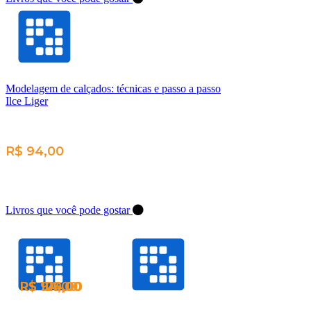
Modelagem de calçados: técnicas e passo a passo
Ilce Liger
R$ 94,00
Livros que você pode gostar
R$ 170,00
R$ 94,00
R$ 126,00
R$ 104,00