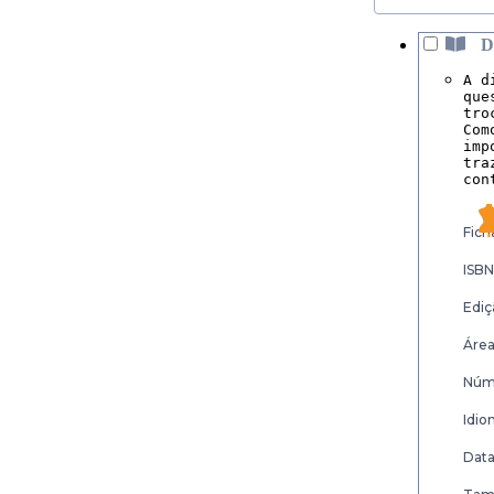
D
A d
que
tro
Com
imp
tra
con
Fich
ISBN
Ediç
Área
Núme
Idio
Data