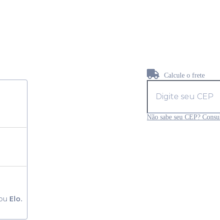
Calcule o frete
Não sabe seu CEP? Consul
ou
Elo.