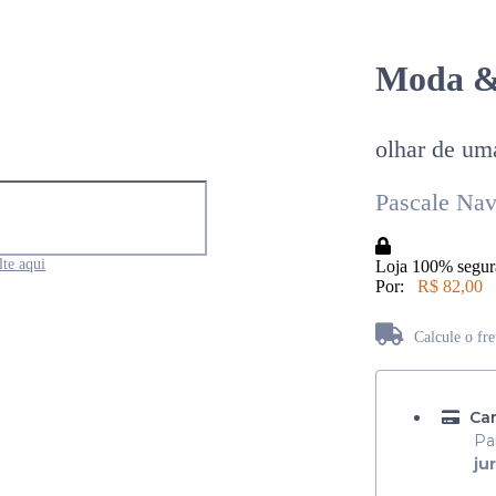
Moda & 
olhar de uma
Pascale Nav
te aqui
Loja 100% segur
Por:
R$ 82,00
Calcule o fr
Não sabe seu CEP?
Car
Pa
ju