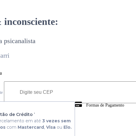
inconsciente:
 psicanalista
arri
a
ete
Formas de Pagamento
 Consulte aqui
tão de Crédito
'
rcelamento em até
3 vezes sem
ros
com
Mastercard
,
Visa
ou
Elo.