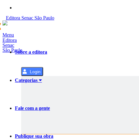
Pular
para
Editora
Senac
São Paulo
o
Conteúdo
Menu
Editora
Senac
São Paulo
Sobre a editora
Login
Categorias
Fale com a gente
Publique sua obra