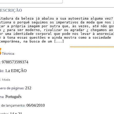
ESCRIÇÃO
itadura da beleza já abalou a sua autoestima alguma vez? 
stiona o porquê seguimos os imperativos da moda que nos i
car a própria imagem por outra que, às vezes, até não gos
o ¿ para ser moderno, rivalizar ou agradar ¿ chegamos ao 
or uma identidade corporal que pode nos levar à anorexia?
z à tona essas questões e ainda mostra como a sociedade

temporânea, na busca de um [...]
a Técnica:
9788573599374
:
1.a EDIÇÃO
ão:
:
Moda
212
ro de páginas:
Português
ma:
06/04/2010
 de lançamento:
14 x 21