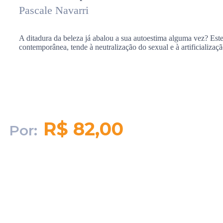
Pascale Navarri
A ditadura da beleza já abalou a sua autoestima alguma vez? Es
contemporânea, tende à neutralização do sexual e à artificializaç
R$ 82,00
Por:
Quantidade em
estoque:
91