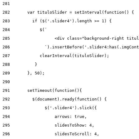
281
282
       var tituloSlider = setInterval(function() { 
283
         if ($('.slider4').length >= 1) { 
284
            $(` 
285
                  <div class="background-right titul
286
              `).insertBefore('.slider4:has(.imgCont
287
            clearInterval(tituloSlider); 
288
          } 
289
       }, 50); 
290
291
       setTimeout(function(){ 
292
         $(document).ready(function() { 
293
              $('.slider4').slick({ 
294
                  arrows: true, 
295
                  slidesToShow: 4, 
296
                  slidesToScroll: 4, 