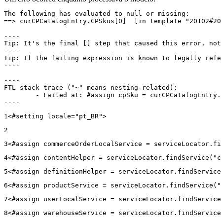
The following has evaluated to null or missing:

==> curCPCatalogEntry.CPSkus[0]  [in template "20102#20
----

Tip: It's the final [] step that caused this error, not
----

Tip: If the failing expression is known to legally refe
----

----

FTL stack trace ("~" means nesting-related):

	- Failed at: #assign cpSku = curCPCatalogEntry.CPS...  [in template "20102#20129#43699000" at line 14, column 13]

----
1
<#setting locale="pt_BR"> 
2
3
<#assign commerceOrderLocalService = serviceLocator.fi
4
<#assign contentHelper = serviceLocator.findService("c
5
<#assign definitionHelper = serviceLocator.findService
6
<#assign productService = serviceLocator.findService("
7
<#assign userLocalService = serviceLocator.findService
8
<#assign warehouseService = serviceLocator.findService