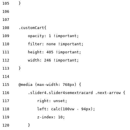
105
    } 
106
107
108
    .customCart{ 
109
        opacity: 1 !important; 
110
        filter: none !important; 
111
        height: 405 !important; 
112
        width: 246 !important; 
113
    } 
114
115
    @media (max-width: 768px) { 
116
        .slider4.slider4semextracard .next-arrow { 
117
            right: unset; 
118
            left: calc(100vw - 94px); 
119
            z-index: 10; 
120
        } 