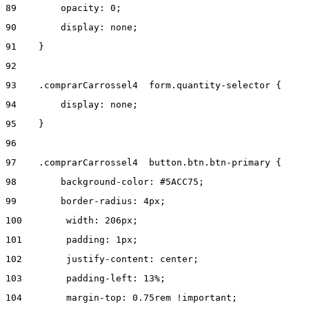
89
        opacity: 0; 
90
        display: none; 
91
    } 
92
93
    .comprarCarrossel4  form.quantity-selector { 
94
        display: none; 
95
    } 
96
97
    .comprarCarrossel4  button.btn.btn-primary { 
98
        background-color: #5ACC75; 
99
        border-radius: 4px; 
100
        width: 206px; 
101
        padding: 1px; 
102
        justify-content: center;  
103
        padding-left: 13%; 
104
        margin-top: 0.75rem !important; 