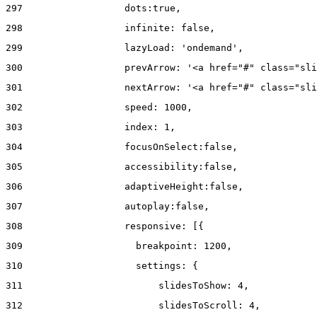
297
                  dots:true, 
298
                  infinite: false, 
299
                  lazyLoad: 'ondemand', 
300
                  prevArrow: '<a href="#" class="sli
301
                  nextArrow: '<a href="#" class="sli
302
                  speed: 1000,  
303
                  index: 1, 
304
                  focusOnSelect:false, 
305
                  accessibility:false, 
306
                  adaptiveHeight:false, 
307
                  autoplay:false, 
308
                  responsive: [{ 
309
                    breakpoint: 1200, 
310
                    settings: { 
311
                        slidesToShow: 4, 
312
                        slidesToScroll: 4, 