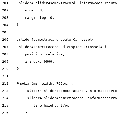
201
    .slider4.slider4semextracard .informacoesProduto
202
        order: 3; 
203
        margin-top: 0; 
204
    } 
205
206
    .slider4semextracard .valorCarrossel4, 
207
    .slider4semextracard .divEspiarCarrossel4 { 
208
        position: relative; 
209
        z-index: 9999; 
210
    } 
211
212
    @media (min-width: 769px) { 
213
        .slider4.slider4semextracard .informacoesPro
214
        .slider4.slider4semextracard .informacoesPro
215
            line-height: 17px; 
216
        } 