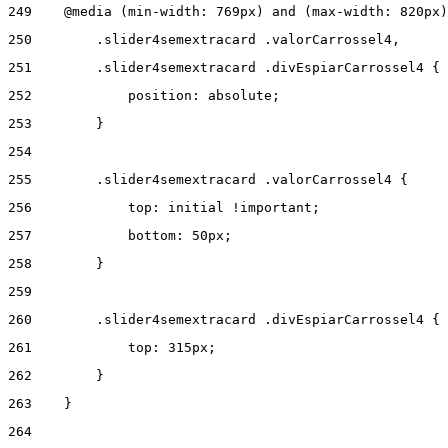
249
    @media (min-width: 769px) and (max-width: 820px)
250
        .slider4semextracard .valorCarrossel4, 
251
        .slider4semextracard .divEspiarCarrossel4 { 
252
            position: absolute; 
253
        } 
254
255
        .slider4semextracard .valorCarrossel4 { 
256
            top: initial !important; 
257
            bottom: 50px; 
258
        } 
259
260
        .slider4semextracard .divEspiarCarrossel4 { 
261
            top: 315px; 
262
        } 
263
    } 
264