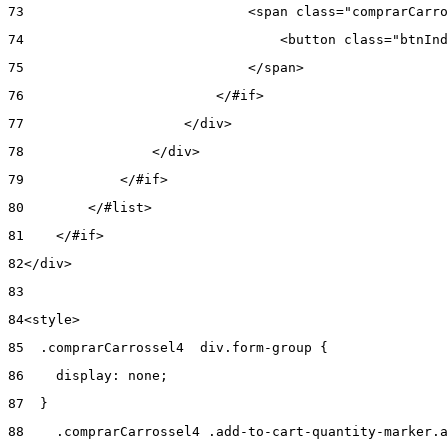
73
                            <span class="comprarCarro
74
                                <button class="btnInd
75
                            </span> 
76
                        </#if> 
77
                    </div> 
78
                </div> 
79
            </#if> 
80
        </#list> 
81
    </#if> 
82
</div> 
83
84
<style> 
85
  .comprarCarrossel4  div.form-group { 
86
    display: none; 
87
  } 
88
    .comprarCarrossel4 .add-to-cart-quantity-marker.a