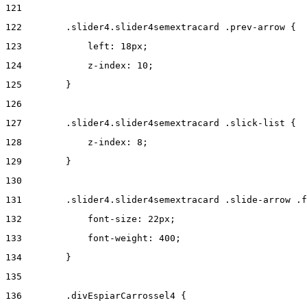
121
122
        .slider4.slider4semextracard .prev-arrow { 
123
            left: 18px; 
124
            z-index: 10; 
125
        } 
126
127
        .slider4.slider4semextracard .slick-list { 
128
            z-index: 8; 
129
        } 
130
131
        .slider4.slider4semextracard .slide-arrow .f
132
            font-size: 22px; 
133
            font-weight: 400; 
134
        } 
135
136
        .divEspiarCarrossel4 { 