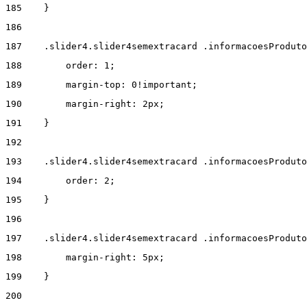
185
    } 
186
187
    .slider4.slider4semextracard .informacoesProdut
188
        order: 1; 
189
        margin-top: 0!important; 
190
        margin-right: 2px; 
191
    } 
192
193
    .slider4.slider4semextracard .informacoesProduto
194
        order: 2; 
195
    } 
196
197
    .slider4.slider4semextracard .informacoesProduto
198
        margin-right: 5px; 
199
    } 
200