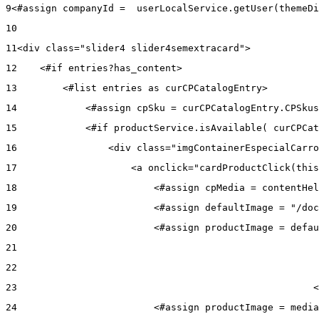
9
<#assign companyId =  userLocalService.getUser(themeDi
10
11
<div class="slider4 slider4semextracard"> 
12
    <#if entries?has_content> 
13
        <#list entries as curCPCatalogEntry> 
14
            <#assign cpSku = curCPCatalogEntry.CPSkus
15
            <#if productService.isAvailable( curCPCat
16
                <div class="imgContainerEspecialCarro
17
                    <a onclick="cardProductClick(this
18
                        <#assign cpMedia = contentHel
19
                        <#assign defaultImage = "/doc
20
                        <#assign productImage = defau
21
22
23
                                                    <
24
                        <#assign productImage = media