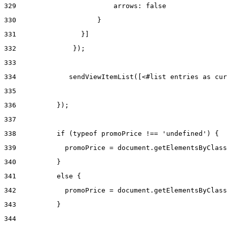
329
                        arrows: false 
330
                    } 
331
                }] 
332
              }); 
333
334
             sendViewItemList([<#list entries as cur
335
336
          }); 
337
338
          if (typeof promoPrice !== 'undefined') { 
339
            promoPrice = document.getElementsByClass
340
          } 
341
          else { 
342
            promoPrice = document.getElementsByClass
343
          } 
344