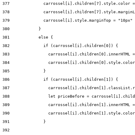
377
              carrossel[i].children[7].style.color =
378
              carrossel[i].children[7].style.marginL
379
              carrossel[i].style.marginTop = "10px" 
380
            } 
381
            else { 
382
              if (carrossel[i].children[0]) { 
383
                carrossel[i].children[0].innerHTML =
384
                carrossel[i].children[0].style.color
385
              } 
386
              if (carrossel[i].children[1]) { 
387
                carrossel[i].children[1].classList.r
388
                let priceBefore = carrossel[i].child
389
                carrossel[i].children[1].innerHTML =
390
                carrossel[i].children[1].style.color
391
              } 
392