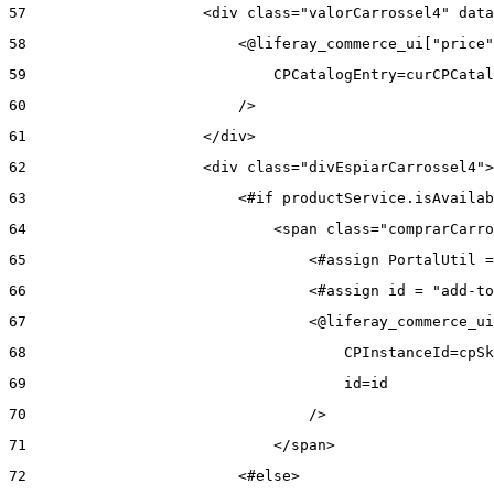
57
                    <div class="valorCarrossel4" data
58
                        <@liferay_commerce_ui["price"
59
                            CPCatalogEntry=curCPCatal
60
                        /> 
61
                    </div> 
62
                    <div class="divEspiarCarrossel4">
63
                        <#if productService.isAvailab
64
                            <span class="comprarCarro
65
                                <#assign PortalUtil =
66
                                <#assign id = "add-to
67
                                <@liferay_commerce_ui
68
                                    CPInstanceId=cpSk
69
                                    id=id 
70
                                /> 
71
                            </span> 
72
                        <#else> 