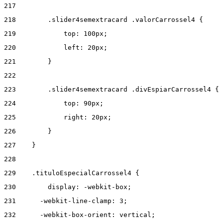
217
218
        .slider4semextracard .valorCarrossel4 { 
219
            top: 100px; 
220
            left: 20px; 
221
        } 
222
223
        .slider4semextracard .divEspiarCarrossel4 { 
224
            top: 90px; 
225
            right: 20px; 
226
        } 
227
    } 
228
229
    .tituloEspecialCarrossel4 { 
230
        display: -webkit-box; 
231
      -webkit-line-clamp: 3; 
232
      -webkit-box-orient: vertical; 