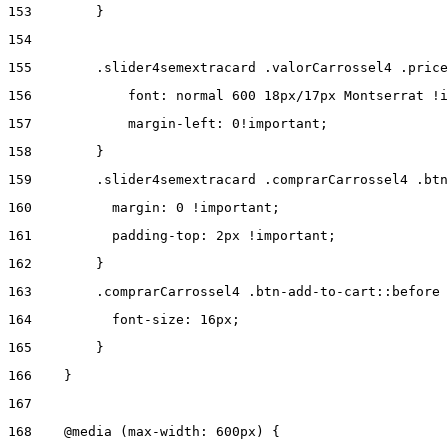
153
        } 
154
155
        .slider4semextracard .valorCarrossel4 .price
156
            font: normal 600 18px/17px Montserrat !i
157
            margin-left: 0!important; 
158
        } 
159
        .slider4semextracard .comprarCarrossel4 .btn
160
          margin: 0 !important; 
161
          padding-top: 2px !important; 
162
        } 
163
        .comprarCarrossel4 .btn-add-to-cart::before 
164
          font-size: 16px; 
165
        } 
166
    } 
167
168
    @media (max-width: 600px) { 