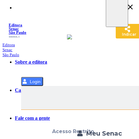
Pular
para
o
Conteúdo
Editora
Senac
São Paulo
Indicar
SACOLA
MENU
Editora
Senac
São Paulo
Sobre a editora
Login
Categorias
Fale com a gente
Acesso Restrito
Meu Senac