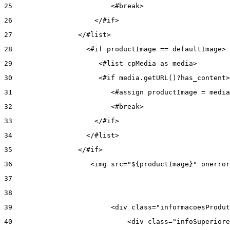
25
                        <#break> 
26
                    </#if> 
27
                </#list> 
28
                  <#if productImage == defaultImage> 
29
                     <#list cpMedia as media> 
30
                     <#if media.getURL()?has_content>
31
                        <#assign productImage = media
32
                        <#break> 
33
                    </#if> 
34
                  </#list> 
35
                </#if> 
36
                   <img src="${productImage}" onerror
37
38
39
                        <div class="informacoesProdut
40
                            <div class="infoSuperiore