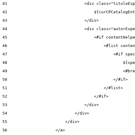
41
                                <div class="tituloEsp
42
                                    ${curCPCatalogEnt
43
                                </div> 
44
                                <div class="autorEspe
45
                                    <#if contentHelpe
46
                                        <#list conten
47
                                            <#if spec
48
                                                ${spe
49
                                                <#bre
50
                                            </#if> 
51
                                        </#list> 
52
                                    </#if> 
53
                                </div> 
54
                            </div> 
55
                        </div> 
56
                    </a> 