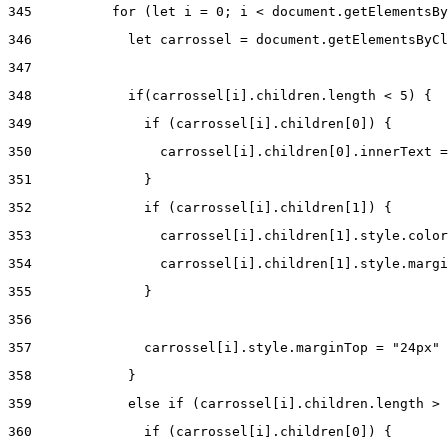
345
          for (let i = 0; i < document.getElementsBy
346
            let carrossel = document.getElementsByCl
347
348
            if(carrossel[i].children.length < 5) { 
349
              if (carrossel[i].children[0]) { 
350
                carrossel[i].children[0].innerText =
351
              } 
352
              if (carrossel[i].children[1]) { 
353
                carrossel[i].children[1].style.color
354
                carrossel[i].children[1].style.margi
355
              } 
356
357
              carrossel[i].style.marginTop = "24px" 
358
            } 
359
            else if (carrossel[i].children.length > 
360
              if (carrossel[i].children[0]) { 