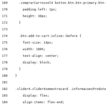
169
      .comprarCarrossel4 button.btn.btn-primary.btn-
170
        padding-left: 1px; 
171
        height: 30px; 
172
      } 
173
174
      .btn-add-to-cart-inline::before { 
175
        font-size: 14px; 
176
        width: 100%; 
177
        text-align: center; 
178
        display: block; 
179
      } 
180
    } 
181
182
    .slider4.slider4semextracard .informacoesProduto
183
        display: flex; 
184
        align-items: flex-end; 