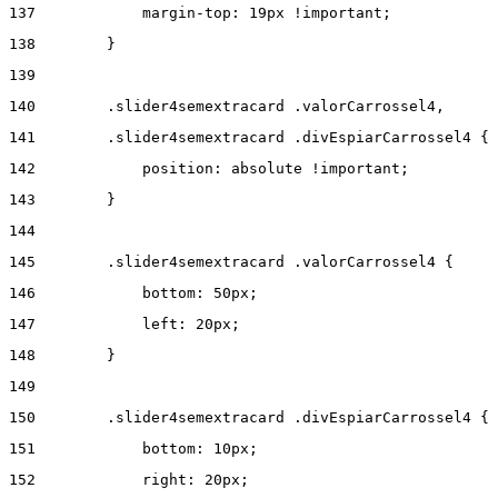
137
            margin-top: 19px !important; 
138
        } 
139
140
        .slider4semextracard .valorCarrossel4, 
141
        .slider4semextracard .divEspiarCarrossel4 { 
142
            position: absolute !important; 
143
        } 
144
145
        .slider4semextracard .valorCarrossel4 { 
146
            bottom: 50px; 
147
            left: 20px; 
148
        } 
149
150
        .slider4semextracard .divEspiarCarrossel4 { 
151
            bottom: 10px; 
152
            right: 20px; 