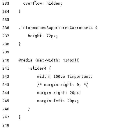
233
      overflow: hidden; 
234
    } 
235
236
    .informacoesSuperioresCarrossel4 { 
237
        height: 72px; 
238
    } 
239
240
    @media (max-width: 414px){ 
241
        .slider4 { 
242
            width: 100vw !important; 
243
            /* margin-right: 0; */ 
244
            margin-right: 20px; 
245
            margin-left: 20px; 
246
        } 
247
    } 
248