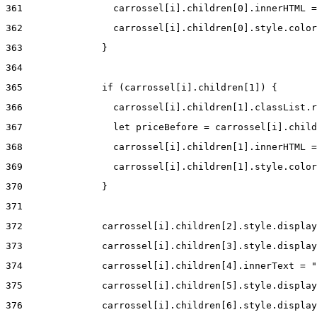
361
                carrossel[i].children[0].innerHTML =
362
                carrossel[i].children[0].style.color
363
              } 
364
365
              if (carrossel[i].children[1]) { 
366
                carrossel[i].children[1].classList.r
367
                let priceBefore = carrossel[i].child
368
                carrossel[i].children[1].innerHTML =
369
                carrossel[i].children[1].style.color
370
              } 
371
372
              carrossel[i].children[2].style.display
373
              carrossel[i].children[3].style.display
374
              carrossel[i].children[4].innerText = "
375
              carrossel[i].children[5].style.display
376
              carrossel[i].children[6].style.display