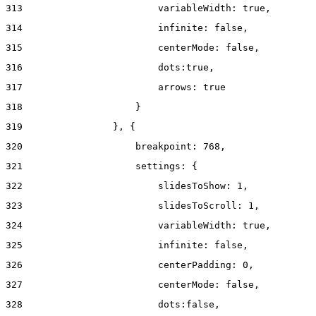
313
                        variableWidth: true, 
314
                        infinite: false, 
315
                        centerMode: false, 
316
                        dots:true, 
317
                        arrows: true 
318
                    } 
319
                }, { 
320
                    breakpoint: 768, 
321
                    settings: { 
322
                        slidesToShow: 1, 
323
                        slidesToScroll: 1, 
324
                        variableWidth: true, 
325
                        infinite: false, 
326
                        centerPadding: 0, 
327
                        centerMode: false, 
328
                        dots:false, 