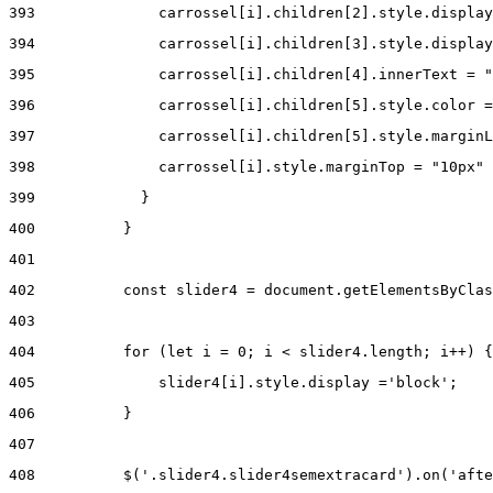
393
              carrossel[i].children[2].style.display
394
              carrossel[i].children[3].style.display
395
              carrossel[i].children[4].innerText = "
396
              carrossel[i].children[5].style.color =
397
              carrossel[i].children[5].style.marginL
398
              carrossel[i].style.marginTop = "10px" 
399
            } 
400
          } 
401
402
          const slider4 = document.getElementsByClas
403
404
          for (let i = 0; i < slider4.length; i++) {
405
              slider4[i].style.display ='block'; 
406
          } 
407
408
          $('.slider4.slider4semextracard').on('afte