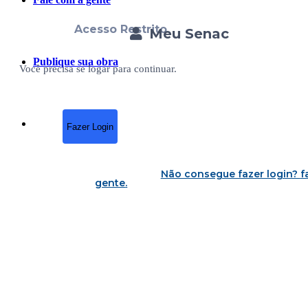
Acesso Restrito
Meu Senac
Publique sua obra
Você precisa se logar para continuar.
Fazer Login
Não consegue fazer login?
f
gente
.