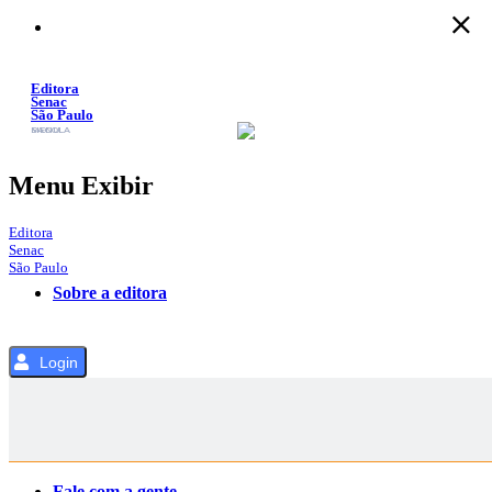
Pular
para
o
Conteúdo
Editora
Senac
São Paulo
SACOLA
MENU
Menu Exibir
Editora
Senac
São Paulo
Sobre a editora
Login
Categorias
Fale com a gente