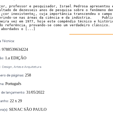
tor, professor e pesquisador, Israel Pedrosa apresentou e
ultado de dezesseis anos de pesquisa sobre o fenômeno den
 ¿cor inexistente¿, cuja importância transcendeu o campo 
erindo-se nas áreas da ciência e da indústria.     Public
meira vez em 1977, hoje este compêndio técnico e históric
do referência, provando-se como um verdadeiro clássico.  
 abordados o [...]
a Técnica:
9788539634224
:
1.a EDIÇÃO
ão:
:
Design, Artes e Arquitetura
258
ro de páginas:
Português
ma:
31/05/2022
 de lançamento:
22 x 29
anho:
SENAC SÃO PAULO
ra(s):