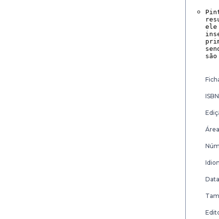
Pin
res
ele
ins
pri
sen
são
Fich
ISBN
Ediç
Área
Núme
Idio
Data
Tam
Edito