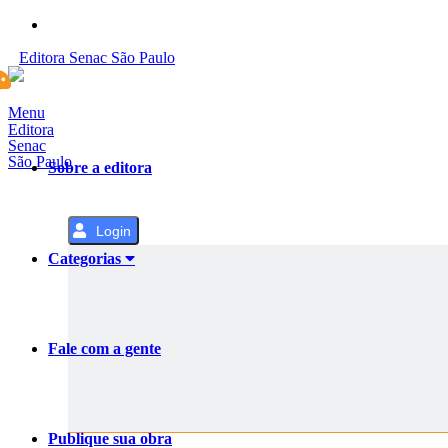
Pular
para
Editora
Senac
São Paulo
o
Conteúdo
Menu
Editora
Senac
São Paulo
Sobre a editora
Login
Categorias
Fale com a gente
Publique sua obra