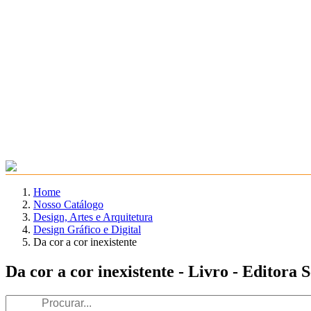
Home
Nosso Catálogo
Design, Artes e Arquitetura
Design Gráfico e Digital
Da cor a cor inexistente
Da cor a cor inexistente - Livro - Editora