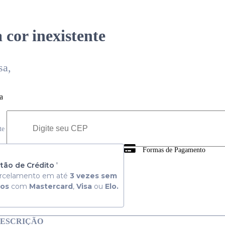
 cor inexistente
sa,
a
ete
Formas de Pagamento
 Consulte aqui
tão de Crédito
'
rcelamento em até
3 vezes sem
ros
com
Mastercard
,
Visa
ou
Elo.
ESCRIÇÃO