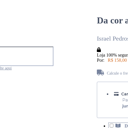
Da cor a
Israel Pedro
Loja 100% segur
Por:
R$ 158,00
te aqui
Calcule o fr
Não sabe seu CEP?
Car
Pa
ju
D