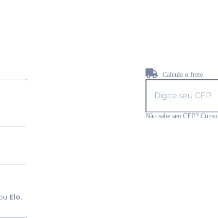
Calcule o frete
Não sabe seu CEP? Consul
ou
Elo.