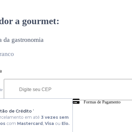
dor a gourmet:
a da gastronomia
ranco
a
ete
Formas de Pagamento
 Consulte aqui
tão de Crédito
'
rcelamento em até
3 vezes sem
ros
com
Mastercard
,
Visa
ou
Elo.