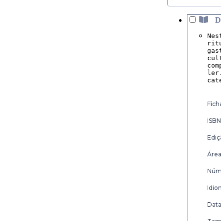
D
Nes
rit
gas
cul
com
ler
cat
Fich
ISBN
Ediç
Área
Núme
Idio
Data