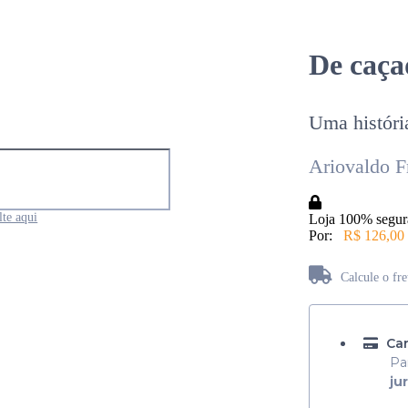
De caça
Uma históri
Ariovaldo F
te aqui
Loja 100% segur
Por:
R$ 126,00
Calcule o fr
Não sabe seu CEP?
Car
Pa
ju