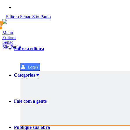
Pular
para
Editora
Senac
São Paulo
o
Conteúdo
Menu
Editora
Senac
São Paulo
Sobre a editora
Login
Categorias
Fale com a gente
Publique sua obra