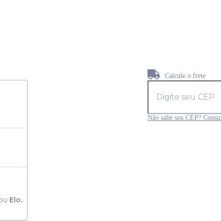
Calcule o frete
Não sabe seu CEP? Consul
ou
Elo.