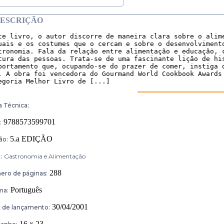
ESCRIÇÃO
te livro, o autor discorre de maneira clara sobre o alime
uais e os costumes que o cercam e sobre o desenvolvimento
tronomia. Fala da relação entre alimentação e educação, c
tura das pessoas. Trata-se de uma fascinante lição de his
portamento que, ocupando-se do prazer de comer, instiga o
. A obra foi vencedora do Gourmand World Cookbook Awards 
egoria Melhor Livro de [...]
a Técnica:
9788573599701
:
5.a EDIÇÃO
ão:
:
Gastronomia e Alimentação
288
ro de páginas:
Português
ma:
30/04/2001
 de lançamento:
16 x 23