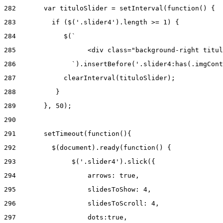
282
       var tituloSlider = setInterval(function() { 
283
         if ($('.slider4').length >= 1) { 
284
            $(` 
285
                  <div class="background-right titul
286
              `).insertBefore('.slider4:has(.imgCont
287
            clearInterval(tituloSlider); 
288
          } 
289
       }, 50); 
290
291
       setTimeout(function(){ 
292
         $(document).ready(function() { 
293
              $('.slider4').slick({ 
294
                  arrows: true, 
295
                  slidesToShow: 4, 
296
                  slidesToScroll: 4, 
297
                  dots:true, 