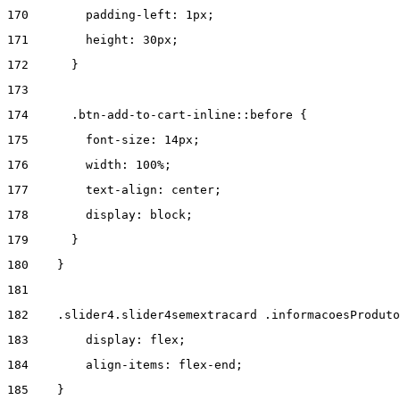
170
        padding-left: 1px; 
171
        height: 30px; 
172
      } 
173
174
      .btn-add-to-cart-inline::before { 
175
        font-size: 14px; 
176
        width: 100%; 
177
        text-align: center; 
178
        display: block; 
179
      } 
180
    } 
181
182
    .slider4.slider4semextracard .informacoesProduto
183
        display: flex; 
184
        align-items: flex-end; 
185
    } 