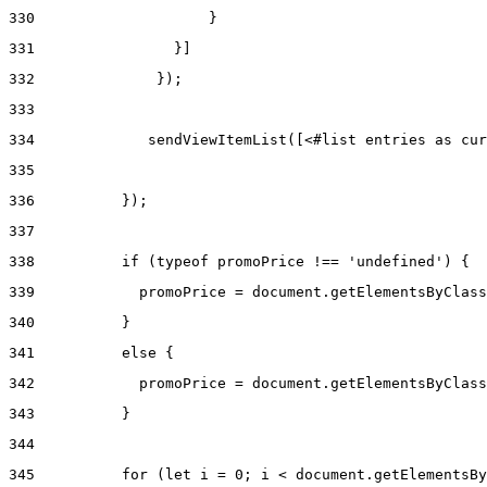
330
                    } 
331
                }] 
332
              }); 
333
334
             sendViewItemList([<#list entries as cur
335
336
          }); 
337
338
          if (typeof promoPrice !== 'undefined') { 
339
            promoPrice = document.getElementsByClass
340
          } 
341
          else { 
342
            promoPrice = document.getElementsByClass
343
          } 
344
345
          for (let i = 0; i < document.getElementsBy