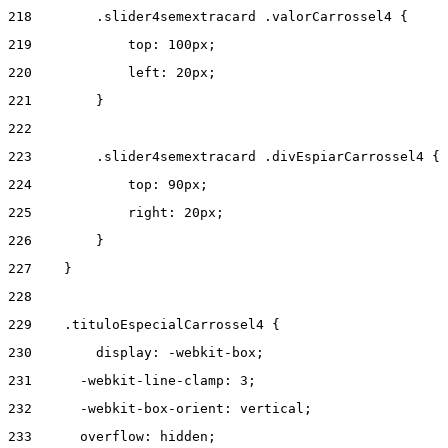
218
        .slider4semextracard .valorCarrossel4 { 
219
            top: 100px; 
220
            left: 20px; 
221
        } 
222
223
        .slider4semextracard .divEspiarCarrossel4 { 
224
            top: 90px; 
225
            right: 20px; 
226
        } 
227
    } 
228
229
    .tituloEspecialCarrossel4 { 
230
        display: -webkit-box; 
231
      -webkit-line-clamp: 3; 
232
      -webkit-box-orient: vertical; 
233
      overflow: hidden; 