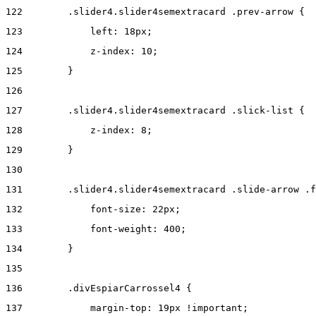
122
        .slider4.slider4semextracard .prev-arrow { 
123
            left: 18px; 
124
            z-index: 10; 
125
        } 
126
127
        .slider4.slider4semextracard .slick-list { 
128
            z-index: 8; 
129
        } 
130
131
        .slider4.slider4semextracard .slide-arrow .f
132
            font-size: 22px; 
133
            font-weight: 400; 
134
        } 
135
136
        .divEspiarCarrossel4 { 
137
            margin-top: 19px !important; 