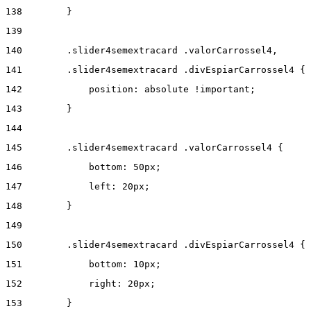
138
        } 
139
140
        .slider4semextracard .valorCarrossel4, 
141
        .slider4semextracard .divEspiarCarrossel4 { 
142
            position: absolute !important; 
143
        } 
144
145
        .slider4semextracard .valorCarrossel4 { 
146
            bottom: 50px; 
147
            left: 20px; 
148
        } 
149
150
        .slider4semextracard .divEspiarCarrossel4 { 
151
            bottom: 10px; 
152
            right: 20px; 
153
        } 