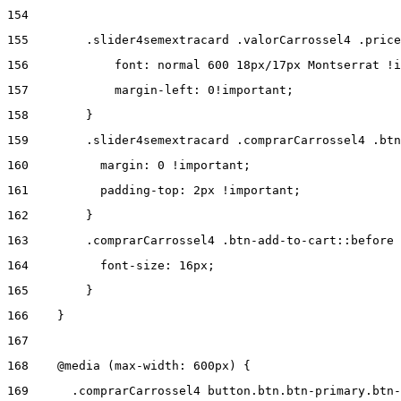
154
155
        .slider4semextracard .valorCarrossel4 .price
156
            font: normal 600 18px/17px Montserrat !i
157
            margin-left: 0!important; 
158
        } 
159
        .slider4semextracard .comprarCarrossel4 .btn
160
          margin: 0 !important; 
161
          padding-top: 2px !important; 
162
        } 
163
        .comprarCarrossel4 .btn-add-to-cart::before 
164
          font-size: 16px; 
165
        } 
166
    } 
167
168
    @media (max-width: 600px) { 
169
      .comprarCarrossel4 button.btn.btn-primary.btn-