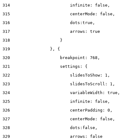
314
                        infinite: false, 
315
                        centerMode: false, 
316
                        dots:true, 
317
                        arrows: true 
318
                    } 
319
                }, { 
320
                    breakpoint: 768, 
321
                    settings: { 
322
                        slidesToShow: 1, 
323
                        slidesToScroll: 1, 
324
                        variableWidth: true, 
325
                        infinite: false, 
326
                        centerPadding: 0, 
327
                        centerMode: false, 
328
                        dots:false, 
329
                        arrows: false 