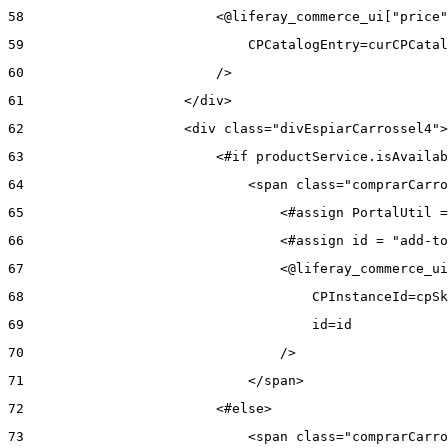
58
                        <@liferay_commerce_ui["price"
59
                            CPCatalogEntry=curCPCatal
60
                        /> 
61
                    </div> 
62
                    <div class="divEspiarCarrossel4">
63
                        <#if productService.isAvailab
64
                            <span class="comprarCarro
65
                                <#assign PortalUtil =
66
                                <#assign id = "add-to
67
                                <@liferay_commerce_ui
68
                                    CPInstanceId=cpSk
69
                                    id=id 
70
                                /> 
71
                            </span> 
72
                        <#else> 
73
                            <span class="comprarCarro