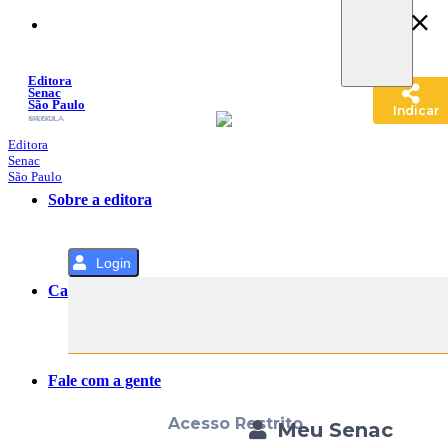
Pular
para
o
Conteúdo
Editora
Senac
São Paulo
Indicar
SACOLA
MENU
Editora
Senac
São Paulo
Sobre a editora
Login
Categorias
Fale com a gente
Acesso Restrito
Meu Senac