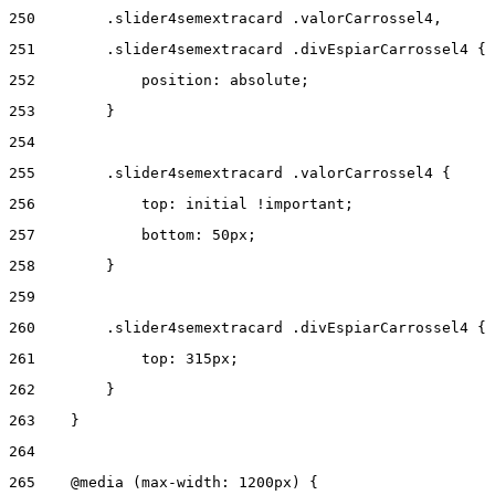
250
        .slider4semextracard .valorCarrossel4, 
251
        .slider4semextracard .divEspiarCarrossel4 { 
252
            position: absolute; 
253
        } 
254
255
        .slider4semextracard .valorCarrossel4 { 
256
            top: initial !important; 
257
            bottom: 50px; 
258
        } 
259
260
        .slider4semextracard .divEspiarCarrossel4 { 
261
            top: 315px; 
262
        } 
263
    } 
264
265
    @media (max-width: 1200px) { 