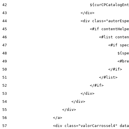
42
                                    ${curCPCatalogEnt
43
                                </div> 
44
                                <div class="autorEspe
45
                                    <#if contentHelpe
46
                                        <#list conten
47
                                            <#if spec
48
                                                ${spe
49
                                                <#bre
50
                                            </#if> 
51
                                        </#list> 
52
                                    </#if> 
53
                                </div> 
54
                            </div> 
55
                        </div> 
56
                    </a> 
57
                    <div class="valorCarrossel4" data