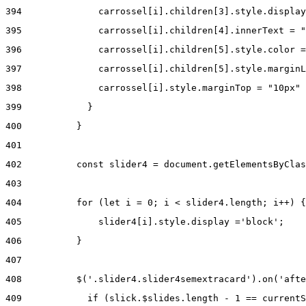
394
              carrossel[i].children[3].style.display
395
              carrossel[i].children[4].innerText = "
396
              carrossel[i].children[5].style.color =
397
              carrossel[i].children[5].style.marginL
398
              carrossel[i].style.marginTop = "10px" 
399
            } 
400
          } 
401
402
          const slider4 = document.getElementsByClas
403
404
          for (let i = 0; i < slider4.length; i++) {
405
              slider4[i].style.display ='block'; 
406
          } 
407
408
          $('.slider4.slider4semextracard').on('afte
409
            if (slick.$slides.length - 1 == currentS