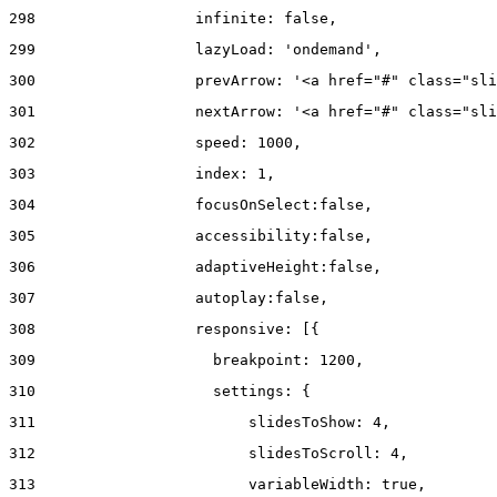
298
                  infinite: false, 
299
                  lazyLoad: 'ondemand', 
300
                  prevArrow: '<a href="#" class="sli
301
                  nextArrow: '<a href="#" class="sli
302
                  speed: 1000,  
303
                  index: 1, 
304
                  focusOnSelect:false, 
305
                  accessibility:false, 
306
                  adaptiveHeight:false, 
307
                  autoplay:false, 
308
                  responsive: [{ 
309
                    breakpoint: 1200, 
310
                    settings: { 
311
                        slidesToShow: 4, 
312
                        slidesToScroll: 4, 
313
                        variableWidth: true, 