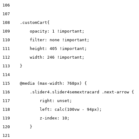
106
107
108
    .customCart{ 
109
        opacity: 1 !important; 
110
        filter: none !important; 
111
        height: 405 !important; 
112
        width: 246 !important; 
113
    } 
114
115
    @media (max-width: 768px) { 
116
        .slider4.slider4semextracard .next-arrow { 
117
            right: unset; 
118
            left: calc(100vw - 94px); 
119
            z-index: 10; 
120
        } 
121