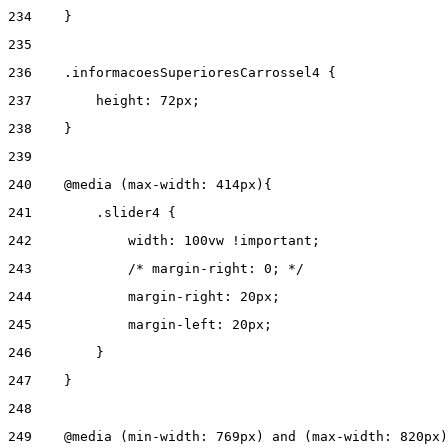
234
    } 
235
236
    .informacoesSuperioresCarrossel4 { 
237
        height: 72px; 
238
    } 
239
240
    @media (max-width: 414px){ 
241
        .slider4 { 
242
            width: 100vw !important; 
243
            /* margin-right: 0; */ 
244
            margin-right: 20px; 
245
            margin-left: 20px; 
246
        } 
247
    } 
248
249
    @media (min-width: 769px) and (max-width: 820px)