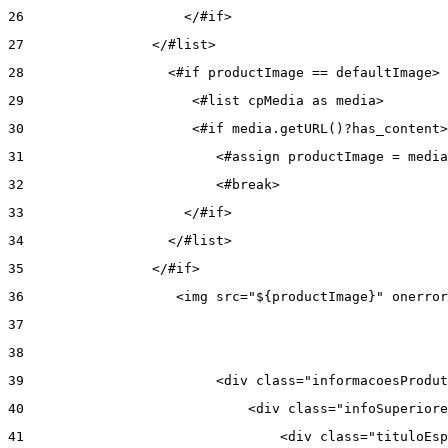
26
                    </#if> 
27
                </#list> 
28
                  <#if productImage == defaultImage> 
29
                     <#list cpMedia as media> 
30
                     <#if media.getURL()?has_content>
31
                        <#assign productImage = media
32
                        <#break> 
33
                    </#if> 
34
                  </#list> 
35
                </#if> 
36
                   <img src="${productImage}" onerror
37
38
39
                        <div class="informacoesProdut
40
                            <div class="infoSuperiore
41
                                <div class="tituloEsp