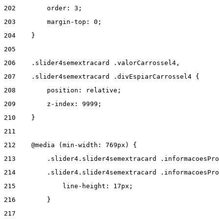
202
        order: 3; 
203
        margin-top: 0; 
204
    } 
205
206
    .slider4semextracard .valorCarrossel4, 
207
    .slider4semextracard .divEspiarCarrossel4 { 
208
        position: relative; 
209
        z-index: 9999; 
210
    } 
211
212
    @media (min-width: 769px) { 
213
        .slider4.slider4semextracard .informacoesPro
214
        .slider4.slider4semextracard .informacoesPro
215
            line-height: 17px; 
216
        } 
217