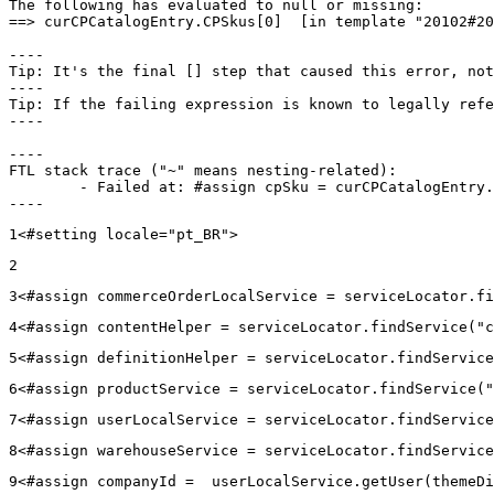
The following has evaluated to null or missing:

==> curCPCatalogEntry.CPSkus[0]  [in template "20102#20
----

Tip: It's the final [] step that caused this error, not
----

Tip: If the failing expression is known to legally refe
----

----

FTL stack trace ("~" means nesting-related):

	- Failed at: #assign cpSku = curCPCatalogEntry.CPS...  [in template "20102#20129#43699000" at line 14, column 13]

----
1
<#setting locale="pt_BR"> 
2
3
<#assign commerceOrderLocalService = serviceLocator.fi
4
<#assign contentHelper = serviceLocator.findService("c
5
<#assign definitionHelper = serviceLocator.findService
6
<#assign productService = serviceLocator.findService("
7
<#assign userLocalService = serviceLocator.findService
8
<#assign warehouseService = serviceLocator.findService
9
<#assign companyId =  userLocalService.getUser(themeDi