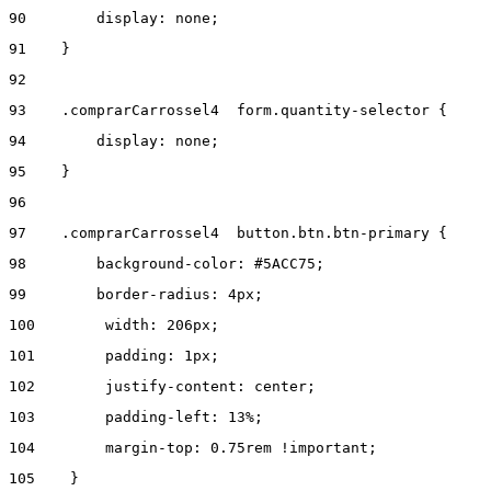
90
        display: none; 
91
    } 
92
93
    .comprarCarrossel4  form.quantity-selector { 
94
        display: none; 
95
    } 
96
97
    .comprarCarrossel4  button.btn.btn-primary { 
98
        background-color: #5ACC75; 
99
        border-radius: 4px; 
100
        width: 206px; 
101
        padding: 1px; 
102
        justify-content: center;  
103
        padding-left: 13%; 
104
        margin-top: 0.75rem !important; 
105
    } 