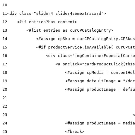
10
11
<div class="slider4 slider4semextracard"> 
12
    <#if entries?has_content> 
13
        <#list entries as curCPCatalogEntry> 
14
            <#assign cpSku = curCPCatalogEntry.CPSkus
15
            <#if productService.isAvailable( curCPCat
16
                <div class="imgContainerEspecialCarro
17
                    <a onclick="cardProductClick(this
18
                        <#assign cpMedia = contentHel
19
                        <#assign defaultImage = "/doc
20
                        <#assign productImage = defau
21
22
23
                                                    <
24
                        <#assign productImage = media
25
                        <#break> 