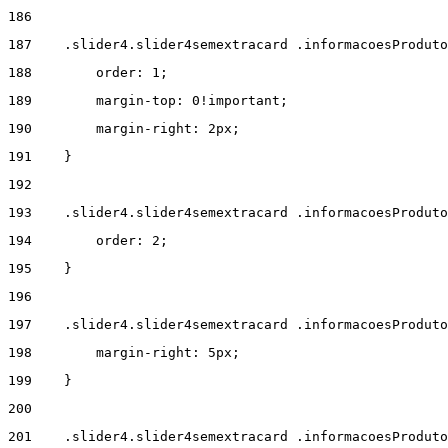
186
187
    .slider4.slider4semextracard .informacoesProdut
188
        order: 1; 
189
        margin-top: 0!important; 
190
        margin-right: 2px; 
191
    } 
192
193
    .slider4.slider4semextracard .informacoesProduto
194
        order: 2; 
195
    } 
196
197
    .slider4.slider4semextracard .informacoesProduto
198
        margin-right: 5px; 
199
    } 
200
201
    .slider4.slider4semextracard .informacoesProduto