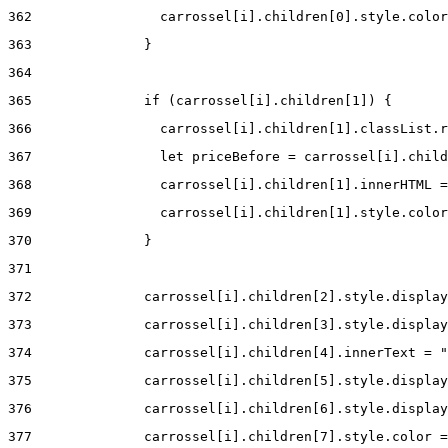
362
                carrossel[i].children[0].style.color
363
              } 
364
365
              if (carrossel[i].children[1]) { 
366
                carrossel[i].children[1].classList.r
367
                let priceBefore = carrossel[i].child
368
                carrossel[i].children[1].innerHTML =
369
                carrossel[i].children[1].style.color
370
              } 
371
372
              carrossel[i].children[2].style.display
373
              carrossel[i].children[3].style.display
374
              carrossel[i].children[4].innerText = "
375
              carrossel[i].children[5].style.display
376
              carrossel[i].children[6].style.display
377
              carrossel[i].children[7].style.color =