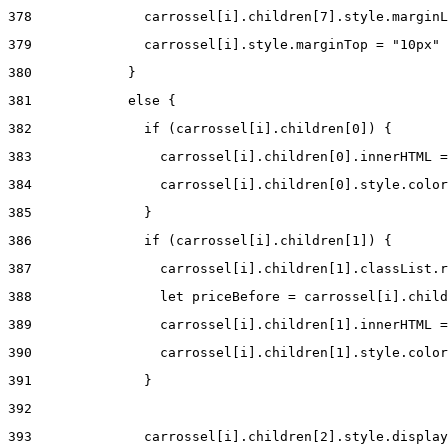
378
              carrossel[i].children[7].style.marginL
379
              carrossel[i].style.marginTop = "10px" 
380
            } 
381
            else { 
382
              if (carrossel[i].children[0]) { 
383
                carrossel[i].children[0].innerHTML =
384
                carrossel[i].children[0].style.color
385
              } 
386
              if (carrossel[i].children[1]) { 
387
                carrossel[i].children[1].classList.r
388
                let priceBefore = carrossel[i].child
389
                carrossel[i].children[1].innerHTML =
390
                carrossel[i].children[1].style.color
391
              } 
392
393
              carrossel[i].children[2].style.display