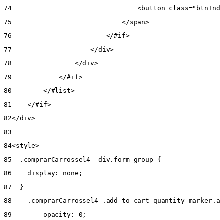
74
                                <button class="btnInd
75
                            </span> 
76
                        </#if> 
77
                    </div> 
78
                </div> 
79
            </#if> 
80
        </#list> 
81
    </#if> 
82
</div> 
83
84
<style> 
85
  .comprarCarrossel4  div.form-group { 
86
    display: none; 
87
  } 
88
    .comprarCarrossel4 .add-to-cart-quantity-marker.a
89
        opacity: 0; 