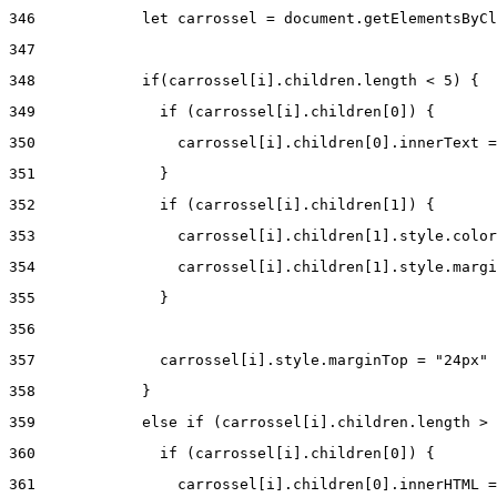
346
            let carrossel = document.getElementsByCl
347
348
            if(carrossel[i].children.length < 5) { 
349
              if (carrossel[i].children[0]) { 
350
                carrossel[i].children[0].innerText =
351
              } 
352
              if (carrossel[i].children[1]) { 
353
                carrossel[i].children[1].style.color
354
                carrossel[i].children[1].style.margi
355
              } 
356
357
              carrossel[i].style.marginTop = "24px" 
358
            } 
359
            else if (carrossel[i].children.length > 
360
              if (carrossel[i].children[0]) { 
361
                carrossel[i].children[0].innerHTML =