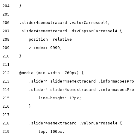
204
    } 
205
206
    .slider4semextracard .valorCarrossel4, 
207
    .slider4semextracard .divEspiarCarrossel4 { 
208
        position: relative; 
209
        z-index: 9999; 
210
    } 
211
212
    @media (min-width: 769px) { 
213
        .slider4.slider4semextracard .informacoesPro
214
        .slider4.slider4semextracard .informacoesPro
215
            line-height: 17px; 
216
        } 
217
218
        .slider4semextracard .valorCarrossel4 { 
219
            top: 100px; 