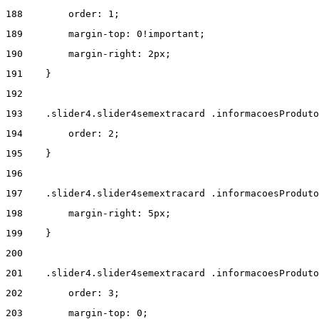
188
        order: 1; 
189
        margin-top: 0!important; 
190
        margin-right: 2px; 
191
    } 
192
193
    .slider4.slider4semextracard .informacoesProduto
194
        order: 2; 
195
    } 
196
197
    .slider4.slider4semextracard .informacoesProduto
198
        margin-right: 5px; 
199
    } 
200
201
    .slider4.slider4semextracard .informacoesProduto
202
        order: 3; 
203
        margin-top: 0; 