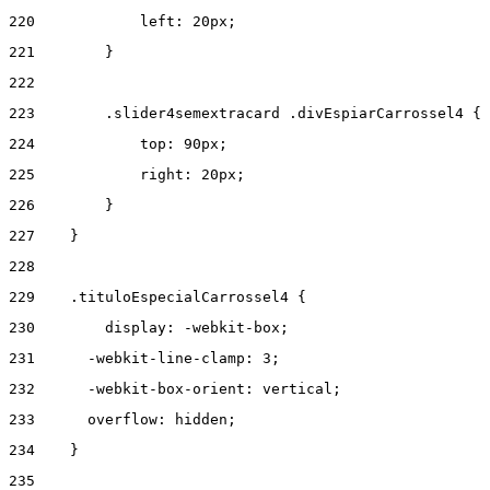
220
            left: 20px; 
221
        } 
222
223
        .slider4semextracard .divEspiarCarrossel4 { 
224
            top: 90px; 
225
            right: 20px; 
226
        } 
227
    } 
228
229
    .tituloEspecialCarrossel4 { 
230
        display: -webkit-box; 
231
      -webkit-line-clamp: 3; 
232
      -webkit-box-orient: vertical; 
233
      overflow: hidden; 
234
    } 
235