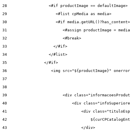
28
                  <#if productImage == defaultImage> 
29
                     <#list cpMedia as media> 
30
                     <#if media.getURL()?has_content>
31
                        <#assign productImage = media
32
                        <#break> 
33
                    </#if> 
34
                  </#list> 
35
                </#if> 
36
                   <img src="${productImage}" onerror
37
38
39
                        <div class="informacoesProdut
40
                            <div class="infoSuperiore
41
                                <div class="tituloEsp
42
                                    ${curCPCatalogEnt
43
                                </div> 