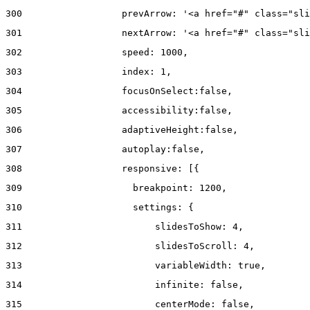
300
                  prevArrow: '<a href="#" class="sli
301
                  nextArrow: '<a href="#" class="sli
302
                  speed: 1000,  
303
                  index: 1, 
304
                  focusOnSelect:false, 
305
                  accessibility:false, 
306
                  adaptiveHeight:false, 
307
                  autoplay:false, 
308
                  responsive: [{ 
309
                    breakpoint: 1200, 
310
                    settings: { 
311
                        slidesToShow: 4, 
312
                        slidesToScroll: 4, 
313
                        variableWidth: true, 
314
                        infinite: false, 
315
                        centerMode: false, 