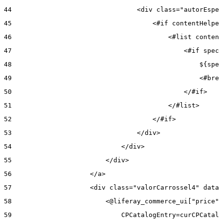
44
                                <div class="autorEspe
45
                                    <#if contentHelpe
46
                                        <#list conten
47
                                            <#if spec
48
                                                ${spe
49
                                                <#bre
50
                                            </#if> 
51
                                        </#list> 
52
                                    </#if> 
53
                                </div> 
54
                            </div> 
55
                        </div> 
56
                    </a> 
57
                    <div class="valorCarrossel4" data
58
                        <@liferay_commerce_ui["price"
59
                            CPCatalogEntry=curCPCatal