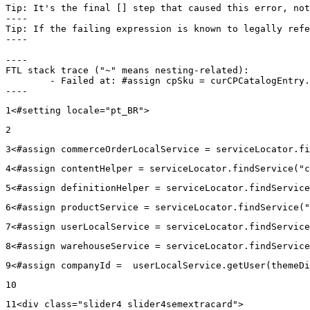
Tip: It's the final [] step that caused this error, not
----

Tip: If the failing expression is known to legally refe
----

----

FTL stack trace ("~" means nesting-related):

	- Failed at: #assign cpSku = curCPCatalogEntry.CPS...  [in template "20102#20129#43699000" at line 14, column 13]

----
1
<#setting locale="pt_BR"> 
2
3
<#assign commerceOrderLocalService = serviceLocator.fi
4
<#assign contentHelper = serviceLocator.findService("c
5
<#assign definitionHelper = serviceLocator.findService
6
<#assign productService = serviceLocator.findService("
7
<#assign userLocalService = serviceLocator.findService
8
<#assign warehouseService = serviceLocator.findService
9
<#assign companyId =  userLocalService.getUser(themeDi
10
11
<div class="slider4 slider4semextracard"> 