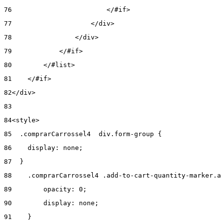
76
                        </#if> 
77
                    </div> 
78
                </div> 
79
            </#if> 
80
        </#list> 
81
    </#if> 
82
</div> 
83
84
<style> 
85
  .comprarCarrossel4  div.form-group { 
86
    display: none; 
87
  } 
88
    .comprarCarrossel4 .add-to-cart-quantity-marker.a
89
        opacity: 0; 
90
        display: none; 
91
    } 