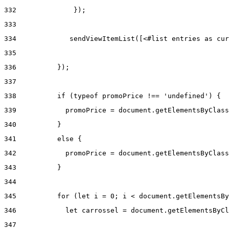
332
              }); 
333
334
             sendViewItemList([<#list entries as cur
335
336
          }); 
337
338
          if (typeof promoPrice !== 'undefined') { 
339
            promoPrice = document.getElementsByClass
340
          } 
341
          else { 
342
            promoPrice = document.getElementsByClass
343
          } 
344
345
          for (let i = 0; i < document.getElementsBy
346
            let carrossel = document.getElementsByCl
347