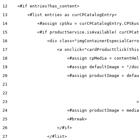
12
    <#if entries?has_content> 
13
        <#list entries as curCPCatalogEntry> 
14
            <#assign cpSku = curCPCatalogEntry.CPSkus
15
            <#if productService.isAvailable( curCPCat
16
                <div class="imgContainerEspecialCarro
17
                    <a onclick="cardProductClick(this
18
                        <#assign cpMedia = contentHel
19
                        <#assign defaultImage = "/doc
20
                        <#assign productImage = defau
21
22
23
                                                    <
24
                        <#assign productImage = media
25
                        <#break> 
26
                    </#if> 
27
                </#list> 