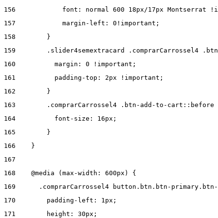
156
            font: normal 600 18px/17px Montserrat !i
157
            margin-left: 0!important; 
158
        } 
159
        .slider4semextracard .comprarCarrossel4 .btn
160
          margin: 0 !important; 
161
          padding-top: 2px !important; 
162
        } 
163
        .comprarCarrossel4 .btn-add-to-cart::before 
164
          font-size: 16px; 
165
        } 
166
    } 
167
168
    @media (max-width: 600px) { 
169
      .comprarCarrossel4 button.btn.btn-primary.btn-
170
        padding-left: 1px; 
171
        height: 30px; 