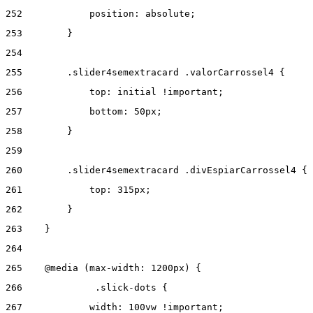
252
            position: absolute; 
253
        } 
254
255
        .slider4semextracard .valorCarrossel4 { 
256
            top: initial !important; 
257
            bottom: 50px; 
258
        } 
259
260
        .slider4semextracard .divEspiarCarrossel4 { 
261
            top: 315px; 
262
        } 
263
    } 
264
265
    @media (max-width: 1200px) { 
266
      	.slick-dots { 
267
            width: 100vw !important; 