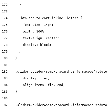
172
      } 
173
174
      .btn-add-to-cart-inline::before { 
175
        font-size: 14px; 
176
        width: 100%; 
177
        text-align: center; 
178
        display: block; 
179
      } 
180
    } 
181
182
    .slider4.slider4semextracard .informacoesProduto
183
        display: flex; 
184
        align-items: flex-end; 
185
    } 
186
187
    .slider4.slider4semextracard .informacoesProdut