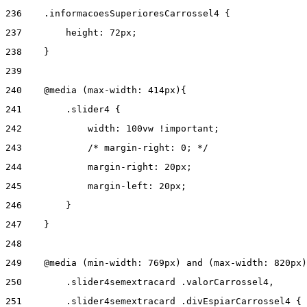
236
    .informacoesSuperioresCarrossel4 { 
237
        height: 72px; 
238
    } 
239
240
    @media (max-width: 414px){ 
241
        .slider4 { 
242
            width: 100vw !important; 
243
            /* margin-right: 0; */ 
244
            margin-right: 20px; 
245
            margin-left: 20px; 
246
        } 
247
    } 
248
249
    @media (min-width: 769px) and (max-width: 820px)
250
        .slider4semextracard .valorCarrossel4, 
251
        .slider4semextracard .divEspiarCarrossel4 { 