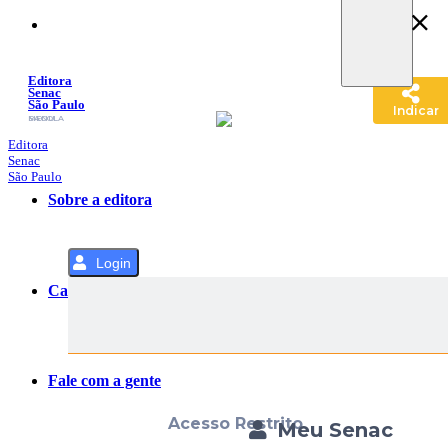
Pular
para
o
Conteúdo
Editora
Senac
São Paulo
Indicar
SACOLA
MENU
Editora
Senac
São Paulo
Sobre a editora
Login
Categorias
Fale com a gente
Acesso Restrito
Meu Senac