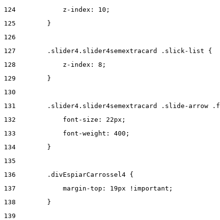
124
            z-index: 10; 
125
        } 
126
127
        .slider4.slider4semextracard .slick-list { 
128
            z-index: 8; 
129
        } 
130
131
        .slider4.slider4semextracard .slide-arrow .f
132
            font-size: 22px; 
133
            font-weight: 400; 
134
        } 
135
136
        .divEspiarCarrossel4 { 
137
            margin-top: 19px !important; 
138
        } 
139