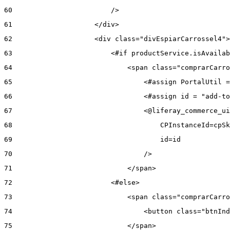
60
                        /> 
61
                    </div> 
62
                    <div class="divEspiarCarrossel4">
63
                        <#if productService.isAvailab
64
                            <span class="comprarCarro
65
                                <#assign PortalUtil =
66
                                <#assign id = "add-to
67
                                <@liferay_commerce_ui
68
                                    CPInstanceId=cpSk
69
                                    id=id 
70
                                /> 
71
                            </span> 
72
                        <#else> 
73
                            <span class="comprarCarro
74
                                <button class="btnInd
75
                            </span> 