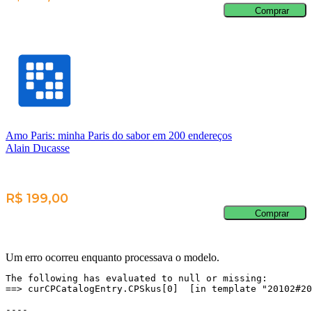
Comprar
Amo Paris: minha Paris do sabor em 200 endereços
Alain Ducasse
R$ 199,00
Comprar
Um erro ocorreu enquanto processava o modelo.
The following has evaluated to null or missing:

==> curCPCatalogEntry.CPSkus[0]  [in template "20102#20
----
