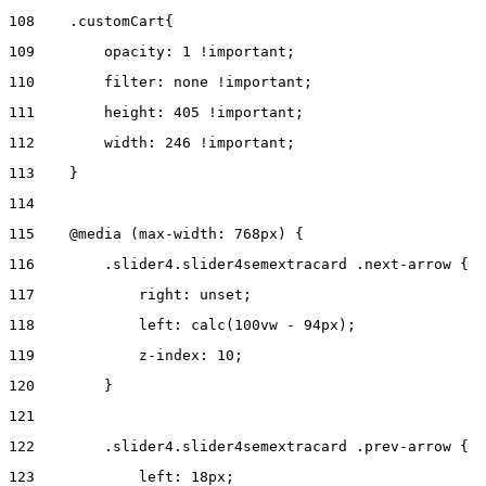
108
    .customCart{ 
109
        opacity: 1 !important; 
110
        filter: none !important; 
111
        height: 405 !important; 
112
        width: 246 !important; 
113
    } 
114
115
    @media (max-width: 768px) { 
116
        .slider4.slider4semextracard .next-arrow { 
117
            right: unset; 
118
            left: calc(100vw - 94px); 
119
            z-index: 10; 
120
        } 
121
122
        .slider4.slider4semextracard .prev-arrow { 
123
            left: 18px; 