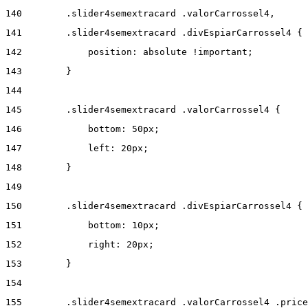
140
        .slider4semextracard .valorCarrossel4, 
141
        .slider4semextracard .divEspiarCarrossel4 { 
142
            position: absolute !important; 
143
        } 
144
145
        .slider4semextracard .valorCarrossel4 { 
146
            bottom: 50px; 
147
            left: 20px; 
148
        } 
149
150
        .slider4semextracard .divEspiarCarrossel4 { 
151
            bottom: 10px; 
152
            right: 20px; 
153
        } 
154
155
        .slider4semextracard .valorCarrossel4 .price