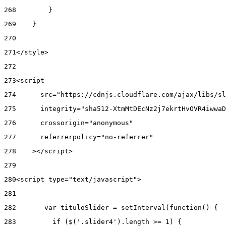
268
        } 
269
    } 
270
271
</style> 
272
273
<script 
274
      src="https://cdnjs.cloudflare.com/ajax/libs/sl
275
      integrity="sha512-XtmMtDEcNz2j7ekrtHvOVR4iwwaD
276
      crossorigin="anonymous" 
277
      referrerpolicy="no-referrer" 
278
    ></script> 
279
280
<script type="text/javascript"> 
281
282
       var tituloSlider = setInterval(function() { 
283
         if ($('.slider4').length >= 1) { 