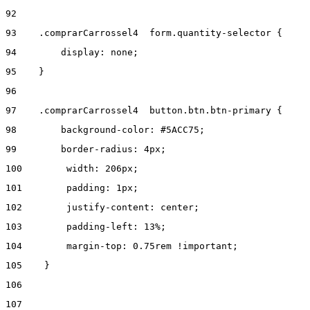
92
93
    .comprarCarrossel4  form.quantity-selector { 
94
        display: none; 
95
    } 
96
97
    .comprarCarrossel4  button.btn.btn-primary { 
98
        background-color: #5ACC75; 
99
        border-radius: 4px; 
100
        width: 206px; 
101
        padding: 1px; 
102
        justify-content: center;  
103
        padding-left: 13%; 
104
        margin-top: 0.75rem !important; 
105
    } 
106
107