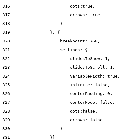
316
                        dots:true, 
317
                        arrows: true 
318
                    } 
319
                }, { 
320
                    breakpoint: 768, 
321
                    settings: { 
322
                        slidesToShow: 1, 
323
                        slidesToScroll: 1, 
324
                        variableWidth: true, 
325
                        infinite: false, 
326
                        centerPadding: 0, 
327
                        centerMode: false, 
328
                        dots:false, 
329
                        arrows: false 
330
                    } 
331
                }] 