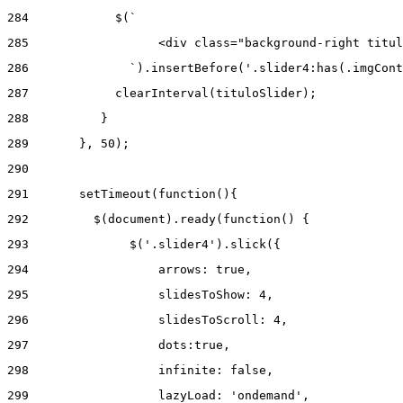
284
            $(` 
285
                  <div class="background-right titul
286
              `).insertBefore('.slider4:has(.imgCont
287
            clearInterval(tituloSlider); 
288
          } 
289
       }, 50); 
290
291
       setTimeout(function(){ 
292
         $(document).ready(function() { 
293
              $('.slider4').slick({ 
294
                  arrows: true, 
295
                  slidesToShow: 4, 
296
                  slidesToScroll: 4, 
297
                  dots:true, 
298
                  infinite: false, 
299
                  lazyLoad: 'ondemand', 