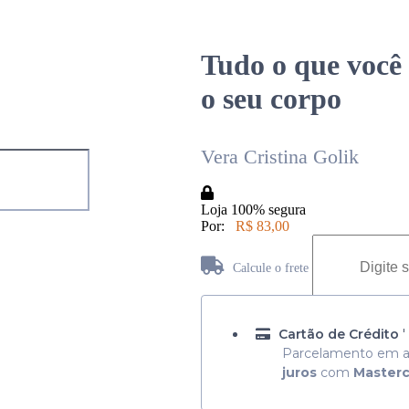
Tudo o que você 
o seu corpo
Vera Cristina Golik
Loja 100% segura
Por:
R$ 83,00
Calcule o frete
Não sabe seu CEP? Consulte aqui
Cartão de Crédito
'
Parcelamento em a
juros
com
Master