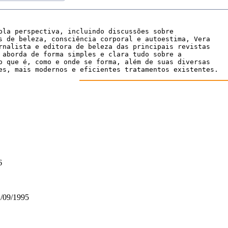
pla perspectiva, incluindo discussões sobre

s de beleza, consciência corporal e autoestima, Vera

rnalista e editora de beleza das principais revistas

 aborda de forma simples e clara tudo sobre a

o que é, como e onde se forma, além de suas diversas

es, mais modernos e eficientes tratamentos existentes.
6
/09/1995