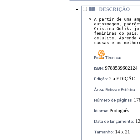
DESCRIÇÃO
A partir de uma am
autoimagem, padrõe
Cristina Golik, jo
femininas do país,
celulite. Aprenda 
causas e os melhor
Ficha Técnica:
9788539602124
ISBN:
2.a EDIÇÃO
Edição:
Área:
Beleza e Estética
17
Número de páginas:
Português
Idioma:
12
Data de lançamento:
14 x 21
Tamanho: