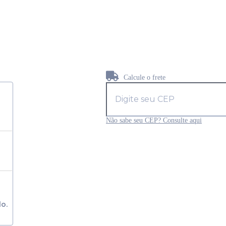
Calcule o frete
Não sabe seu CEP? Consulte aqui
lo.