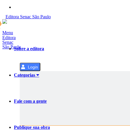
Pular
para
Editora
Senac
São Paulo
o
Conteúdo
Menu
Editora
Senac
São Paulo
Sobre a editora
Login
Categorias
Fale com a gente
Publique sua obra