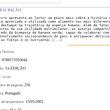
ESCRIÇÃO
ivro apresenta ao leitor um pouco mais sobre a história d
ta apreciada e utilizada como alimento nas mais diferente
 destaque na trajetória da espécie humana. Além de fatos 
ectos da sua utilidade multimilenar, as autoras compartil
redo da biomassa de banana verde, capaz de colaborar com 
envolvimento socioeconômico do país e enriquecer delicios
 as fibras e os nutrientes [...]
a Técnica:
9788573593044
:
3.a EDIÇÃO
ão:
:
Saúde
256
ro de páginas:
Português
ma:
15/05/2003
 de lançamento:
16 x 23