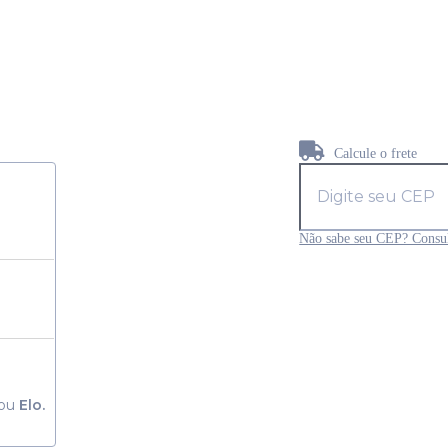
Calcule o frete
Não sabe seu CEP? Consul
ou
Elo.