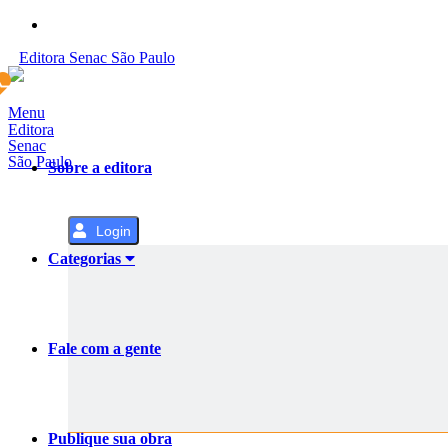
Pular
para
Editora
Senac
São Paulo
o
Conteúdo
Menu
Editora
Senac
São Paulo
Sobre a editora
Login
Categorias
Fale com a gente
Publique sua obra