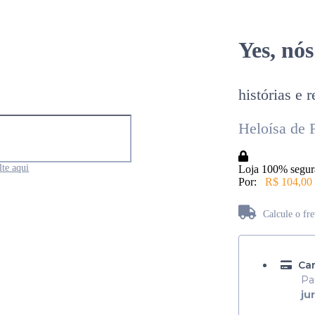
Yes, nó
histórias e
Heloísa de 
te aqui
Loja 100% segur
Por:
R$ 104,00
Calcule o fr
Não sabe seu CEP?
Car
Pa
ju