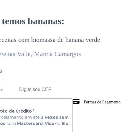
s temos bananas:
 receitas com biomassa de banana verde
Freitas Valle, Marcia Camargos
a
ete
Formas de Pagamento
 Consulte aqui
tão de Crédito
'
rcelamento em até
3 vezes sem
ros
com
Mastercard
,
Visa
ou
Elo.