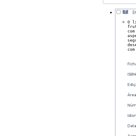
D
O l
fru
com
asp
seg
des
com
Fich
ISBN
Ediç
Área
Núme
Idio
Data