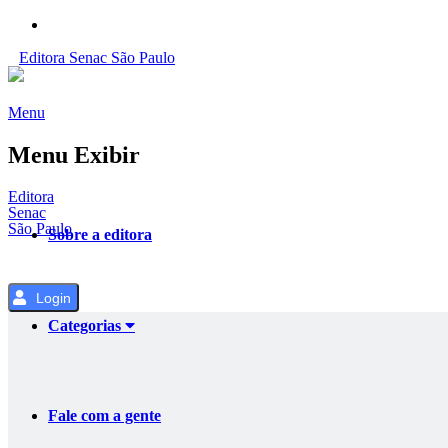
Pular
para
Editora
Senac
São Paulo
o
Conteúdo
Menu
Menu Exibir
Editora
Senac
São Paulo
Sobre a editora
Login
Categorias
Fale com a gente