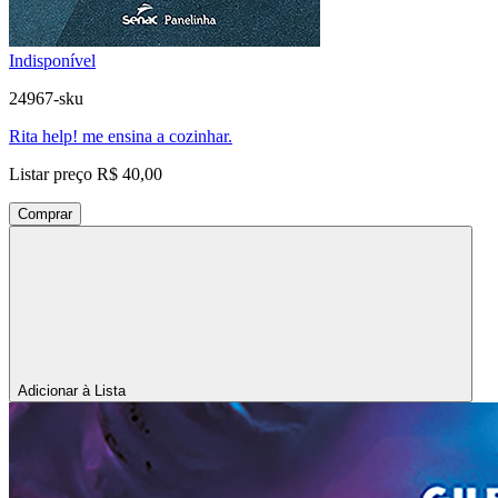
Indisponível
24967-sku
Rita help! me ensina a cozinhar.
Listar preço
R$ 40,00
Comprar
Adicionar à Lista