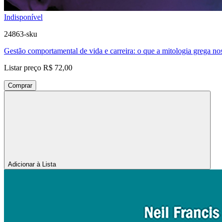
Indisponível
24863-sku
Gestão comportamental de vida e carreira: o que a mitologia grega no
Listar preço
R$ 72,00
Comprar
Adicionar à Lista