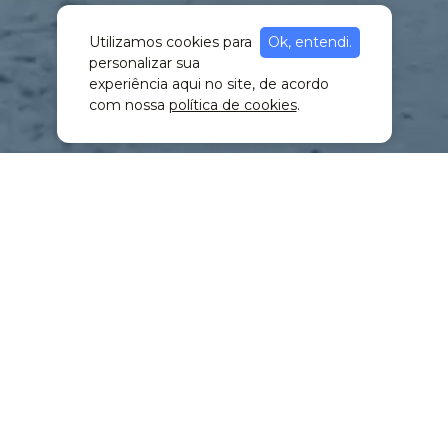
Utilizamos cookies para
Ok, entendi.
personalizar sua
experiência aqui no site, de acordo
com nossa
política de cookies
.
Nossos cursos
Serviços
Livres
Senac EAD
Técnico
Editora
Especialização Técnica
Hotéis
Ensino Médio Técnico
Biblioteca
Idiomas