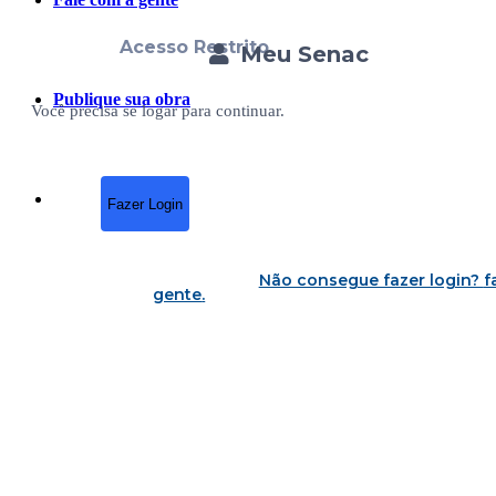
Acesso Restrito
Meu Senac
Publique sua obra
Você precisa se logar para continuar.
Fazer Login
Não consegue fazer login?
f
gente
.