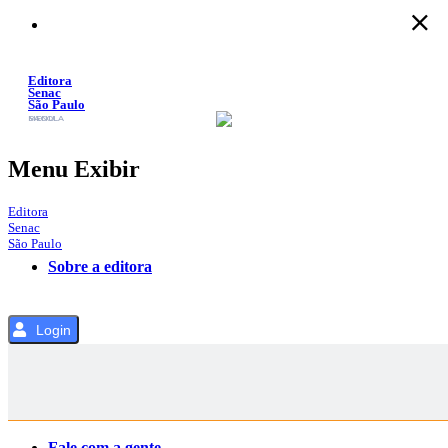
Pular
para
o
Conteúdo
Editora
Senac
São Paulo
SACOLA
MENU
Menu Exibir
Editora
Senac
São Paulo
Sobre a editora
Login
Categorias
Fale com a gente