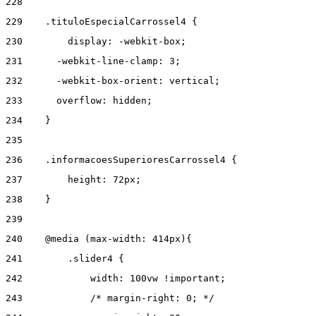
228
229
    .tituloEspecialCarrossel4 { 
230
        display: -webkit-box; 
231
      -webkit-line-clamp: 3; 
232
      -webkit-box-orient: vertical; 
233
      overflow: hidden; 
234
    } 
235
236
    .informacoesSuperioresCarrossel4 { 
237
        height: 72px; 
238
    } 
239
240
    @media (max-width: 414px){ 
241
        .slider4 { 
242
            width: 100vw !important; 
243
            /* margin-right: 0; */ 