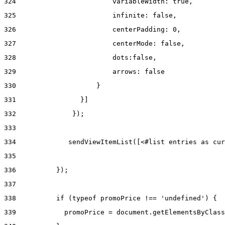
324
                        variableWidth: true, 
325
                        infinite: false, 
326
                        centerPadding: 0, 
327
                        centerMode: false, 
328
                        dots:false, 
329
                        arrows: false 
330
                    } 
331
                }] 
332
              }); 
333
334
             sendViewItemList([<#list entries as cur
335
336
          }); 
337
338
          if (typeof promoPrice !== 'undefined') { 
339
            promoPrice = document.getElementsByClass