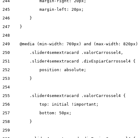
244
            margin-right: 20px; 
245
            margin-left: 20px; 
246
        } 
247
    } 
248
249
    @media (min-width: 769px) and (max-width: 820px)
250
        .slider4semextracard .valorCarrossel4, 
251
        .slider4semextracard .divEspiarCarrossel4 { 
252
            position: absolute; 
253
        } 
254
255
        .slider4semextracard .valorCarrossel4 { 
256
            top: initial !important; 
257
            bottom: 50px; 
258
        } 
259