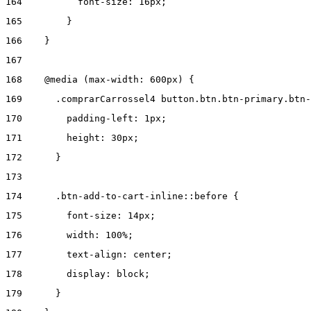
164
          font-size: 16px; 
165
        } 
166
    } 
167
168
    @media (max-width: 600px) { 
169
      .comprarCarrossel4 button.btn.btn-primary.btn-
170
        padding-left: 1px; 
171
        height: 30px; 
172
      } 
173
174
      .btn-add-to-cart-inline::before { 
175
        font-size: 14px; 
176
        width: 100%; 
177
        text-align: center; 
178
        display: block; 
179
      } 