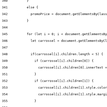
340
          } 
341
          else { 
342
            promoPrice = document.getElementsByClass
343
          } 
344
345
          for (let i = 0; i < document.getElementsBy
346
            let carrossel = document.getElementsByCl
347
348
            if(carrossel[i].children.length < 5) { 
349
              if (carrossel[i].children[0]) { 
350
                carrossel[i].children[0].innerText =
351
              } 
352
              if (carrossel[i].children[1]) { 
353
                carrossel[i].children[1].style.color
354
                carrossel[i].children[1].style.margi
355
              } 