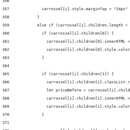
356
357
              carrossel[i].style.marginTop = "24px" 
358
            } 
359
            else if (carrossel[i].children.length > 
360
              if (carrossel[i].children[0]) { 
361
                carrossel[i].children[0].innerHTML =
362
                carrossel[i].children[0].style.color
363
              } 
364
365
              if (carrossel[i].children[1]) { 
366
                carrossel[i].children[1].classList.r
367
                let priceBefore = carrossel[i].child
368
                carrossel[i].children[1].innerHTML =
369
                carrossel[i].children[1].style.color
370
              } 
371