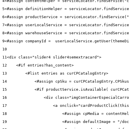
4
<#assign contentHelper = serviceLocator.findService("c
5
<#assign definitionHelper = serviceLocator.findService
6
<#assign productService = serviceLocator.findService("
7
<#assign userLocalService = serviceLocator.findService
8
<#assign warehouseService = serviceLocator.findService
9
<#assign companyId =  userLocalService.getUser(themeDi
10
11
<div class="slider4 slider4semextracard"> 
12
    <#if entries?has_content> 
13
        <#list entries as curCPCatalogEntry> 
14
            <#assign cpSku = curCPCatalogEntry.CPSkus
15
            <#if productService.isAvailable( curCPCat
16
                <div class="imgContainerEspecialCarro
17
                    <a onclick="cardProductClick(this
18
                        <#assign cpMedia = contentHel
19
                        <#assign defaultImage = "/doc