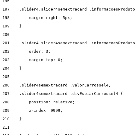
196
197
    .slider4.slider4semextracard .informacoesProduto
198
        margin-right: 5px; 
199
    } 
200
201
    .slider4.slider4semextracard .informacoesProduto
202
        order: 3; 
203
        margin-top: 0; 
204
    } 
205
206
    .slider4semextracard .valorCarrossel4, 
207
    .slider4semextracard .divEspiarCarrossel4 { 
208
        position: relative; 
209
        z-index: 9999; 
210
    } 
211