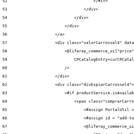
52
                                    </#if> 
53
                                </div> 
54
                            </div> 
55
                        </div> 
56
                    </a> 
57
                    <div class="valorCarrossel4" data
58
                        <@liferay_commerce_ui["price"
59
                            CPCatalogEntry=curCPCatal
60
                        /> 
61
                    </div> 
62
                    <div class="divEspiarCarrossel4">
63
                        <#if productService.isAvailab
64
                            <span class="comprarCarro
65
                                <#assign PortalUtil =
66
                                <#assign id = "add-to
67
                                <@liferay_commerce_ui