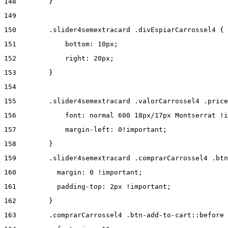
148
        } 
149
150
        .slider4semextracard .divEspiarCarrossel4 { 
151
            bottom: 10px; 
152
            right: 20px; 
153
        } 
154
155
        .slider4semextracard .valorCarrossel4 .price
156
            font: normal 600 18px/17px Montserrat !i
157
            margin-left: 0!important; 
158
        } 
159
        .slider4semextracard .comprarCarrossel4 .btn
160
          margin: 0 !important; 
161
          padding-top: 2px !important; 
162
        } 
163
        .comprarCarrossel4 .btn-add-to-cart::before 