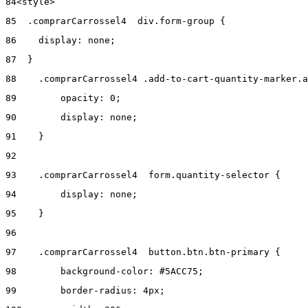
84
<style> 
85
  .comprarCarrossel4  div.form-group { 
86
    display: none; 
87
  } 
88
    .comprarCarrossel4 .add-to-cart-quantity-marker.a
89
        opacity: 0; 
90
        display: none; 
91
    } 
92
93
    .comprarCarrossel4  form.quantity-selector { 
94
        display: none; 
95
    } 
96
97
    .comprarCarrossel4  button.btn.btn-primary { 
98
        background-color: #5ACC75; 
99
        border-radius: 4px; 