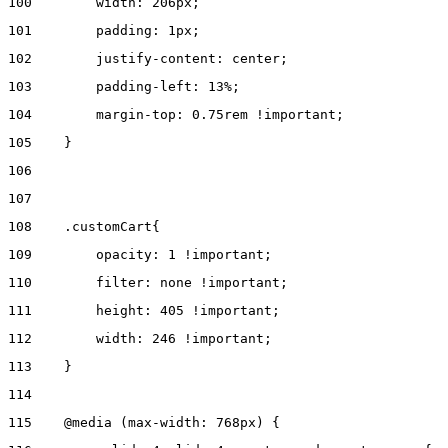
100
        width: 206px; 
101
        padding: 1px; 
102
        justify-content: center;  
103
        padding-left: 13%; 
104
        margin-top: 0.75rem !important; 
105
    } 
106
107
108
    .customCart{ 
109
        opacity: 1 !important; 
110
        filter: none !important; 
111
        height: 405 !important; 
112
        width: 246 !important; 
113
    } 
114
115
    @media (max-width: 768px) { 