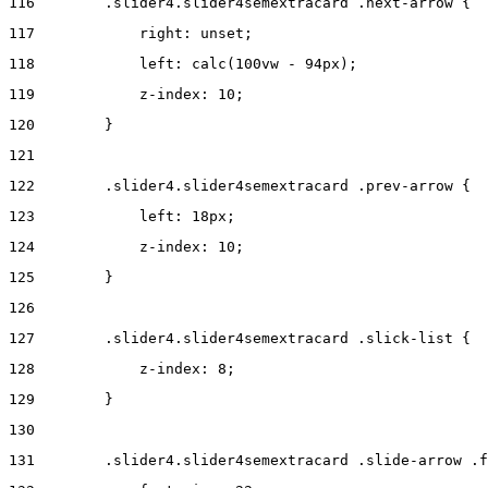
116
        .slider4.slider4semextracard .next-arrow { 
117
            right: unset; 
118
            left: calc(100vw - 94px); 
119
            z-index: 10; 
120
        } 
121
122
        .slider4.slider4semextracard .prev-arrow { 
123
            left: 18px; 
124
            z-index: 10; 
125
        } 
126
127
        .slider4.slider4semextracard .slick-list { 
128
            z-index: 8; 
129
        } 
130
131
        .slider4.slider4semextracard .slide-arrow .f