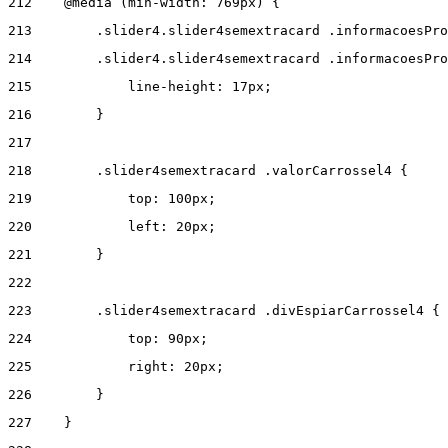
212
    @media (min-width: 769px) { 
213
        .slider4.slider4semextracard .informacoesPro
214
        .slider4.slider4semextracard .informacoesPro
215
            line-height: 17px; 
216
        } 
217
218
        .slider4semextracard .valorCarrossel4 { 
219
            top: 100px; 
220
            left: 20px; 
221
        } 
222
223
        .slider4semextracard .divEspiarCarrossel4 { 
224
            top: 90px; 
225
            right: 20px; 
226
        } 
227
    } 