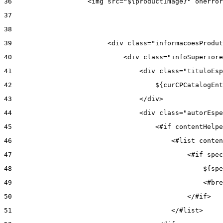
36
                   <img src="${productImage}" onerror
37
38
39
                        <div class="informacoesProdut
40
                            <div class="infoSuperiore
41
                                <div class="tituloEsp
42
                                    ${curCPCatalogEnt
43
                                </div> 
44
                                <div class="autorEspe
45
                                    <#if contentHelpe
46
                                        <#list conten
47
                                            <#if spec
48
                                                ${spe
49
                                                <#bre
50
                                            </#if> 
51
                                        </#list> 