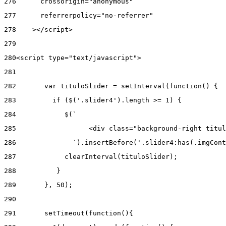
276
      crossorigin="anonymous" 
277
      referrerpolicy="no-referrer" 
278
    ></script> 
279
280
<script type="text/javascript"> 
281
282
       var tituloSlider = setInterval(function() { 
283
         if ($('.slider4').length >= 1) { 
284
            $(` 
285
                  <div class="background-right titul
286
              `).insertBefore('.slider4:has(.imgCont
287
            clearInterval(tituloSlider); 
288
          } 
289
       }, 50); 
290
291
       setTimeout(function(){ 