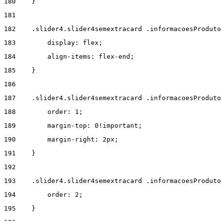
180
    } 
181
182
    .slider4.slider4semextracard .informacoesProduto
183
        display: flex; 
184
        align-items: flex-end; 
185
    } 
186
187
    .slider4.slider4semextracard .informacoesProdut
188
        order: 1; 
189
        margin-top: 0!important; 
190
        margin-right: 2px; 
191
    } 
192
193
    .slider4.slider4semextracard .informacoesProduto
194
        order: 2; 
195
    } 