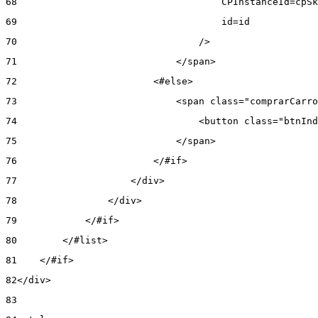
68
                                    CPInstanceId=cpSk
69
                                    id=id 
70
                                /> 
71
                            </span> 
72
                        <#else> 
73
                            <span class="comprarCarro
74
                                <button class="btnInd
75
                            </span> 
76
                        </#if> 
77
                    </div> 
78
                </div> 
79
            </#if> 
80
        </#list> 
81
    </#if> 
82
</div> 
83