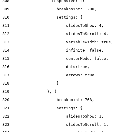
308
                  responsive: [{ 
309
                    breakpoint: 1200, 
310
                    settings: { 
311
                        slidesToShow: 4, 
312
                        slidesToScroll: 4, 
313
                        variableWidth: true, 
314
                        infinite: false, 
315
                        centerMode: false, 
316
                        dots:true, 
317
                        arrows: true 
318
                    } 
319
                }, { 
320
                    breakpoint: 768, 
321
                    settings: { 
322
                        slidesToShow: 1, 
323
                        slidesToScroll: 1, 