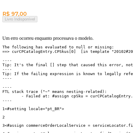
R$ 97,00
Livro Indisponível
Um erro ocorreu enquanto processava o modelo.
The following has evaluated to null or missing:

==> curCPCatalogEntry.CPSkus[0]  [in template "20102#20
----

Tip: It's the final [] step that caused this error, not
----

Tip: If the failing expression is known to legally refe
----

----

FTL stack trace ("~" means nesting-related):

	- Failed at: #assign cpSku = curCPCatalogEntry.CPS...  [in template "20102#20129#43699000" at line 14, column 13]

----
1
<#setting locale="pt_BR"> 
2
3
<#assign commerceOrderLocalService = serviceLocator.fi