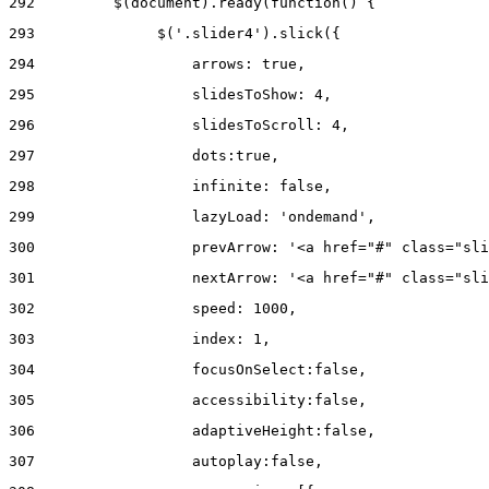
292
         $(document).ready(function() { 
293
              $('.slider4').slick({ 
294
                  arrows: true, 
295
                  slidesToShow: 4, 
296
                  slidesToScroll: 4, 
297
                  dots:true, 
298
                  infinite: false, 
299
                  lazyLoad: 'ondemand', 
300
                  prevArrow: '<a href="#" class="sli
301
                  nextArrow: '<a href="#" class="sli
302
                  speed: 1000,  
303
                  index: 1, 
304
                  focusOnSelect:false, 
305
                  accessibility:false, 
306
                  adaptiveHeight:false, 
307
                  autoplay:false, 