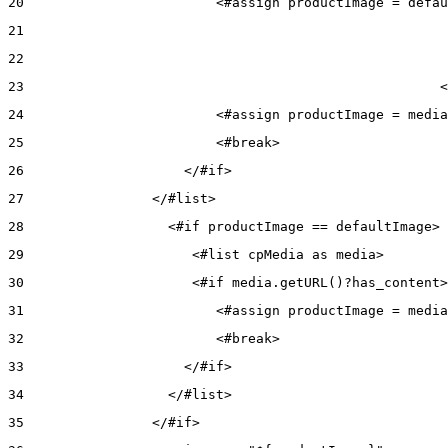
20
                        <#assign productImage = defau
21
22
23
                                                    <
24
                        <#assign productImage = media
25
                        <#break> 
26
                    </#if> 
27
                </#list> 
28
                  <#if productImage == defaultImage> 
29
                     <#list cpMedia as media> 
30
                     <#if media.getURL()?has_content>
31
                        <#assign productImage = media
32
                        <#break> 
33
                    </#if> 
34
                  </#list> 
35
                </#if> 