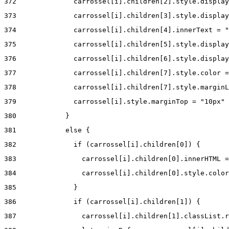
372
              carrossel[i].children[2].style.display
373
              carrossel[i].children[3].style.display
374
              carrossel[i].children[4].innerText = "
375
              carrossel[i].children[5].style.display
376
              carrossel[i].children[6].style.display
377
              carrossel[i].children[7].style.color =
378
              carrossel[i].children[7].style.marginL
379
              carrossel[i].style.marginTop = "10px" 
380
            } 
381
            else { 
382
              if (carrossel[i].children[0]) { 
383
                carrossel[i].children[0].innerHTML =
384
                carrossel[i].children[0].style.color
385
              } 
386
              if (carrossel[i].children[1]) { 
387
                carrossel[i].children[1].classList.r