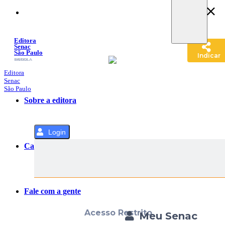
Pular
para
o
Conteúdo
Editora
Senac
São Paulo
Indicar
SACOLA
MENU
Editora
Senac
São Paulo
Sobre a editora
Login
Categorias
Fale com a gente
Acesso Restrito
Meu Senac