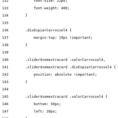
132
            font-size: 22px; 
133
            font-weight: 400; 
134
        } 
135
136
        .divEspiarCarrossel4 { 
137
            margin-top: 19px !important; 
138
        } 
139
140
        .slider4semextracard .valorCarrossel4, 
141
        .slider4semextracard .divEspiarCarrossel4 { 
142
            position: absolute !important; 
143
        } 
144
145
        .slider4semextracard .valorCarrossel4 { 
146
            bottom: 50px; 
147
            left: 20px; 