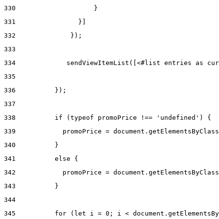
330
                    } 
331
                }] 
332
              }); 
333
334
             sendViewItemList([<#list entries as cur
335
336
          }); 
337
338
          if (typeof promoPrice !== 'undefined') { 
339
            promoPrice = document.getElementsByClass
340
          } 
341
          else { 
342
            promoPrice = document.getElementsByClass
343
          } 
344
345
          for (let i = 0; i < document.getElementsBy