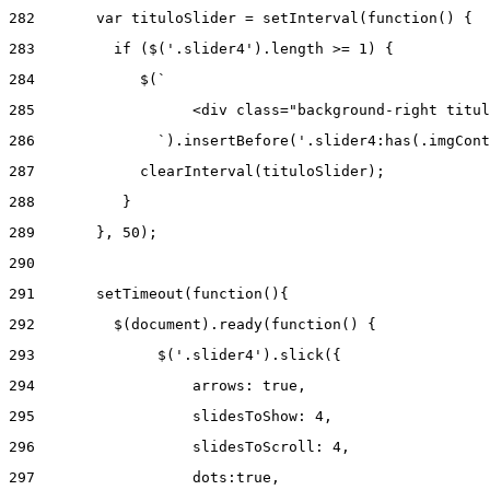
282
       var tituloSlider = setInterval(function() { 
283
         if ($('.slider4').length >= 1) { 
284
            $(` 
285
                  <div class="background-right titul
286
              `).insertBefore('.slider4:has(.imgCont
287
            clearInterval(tituloSlider); 
288
          } 
289
       }, 50); 
290
291
       setTimeout(function(){ 
292
         $(document).ready(function() { 
293
              $('.slider4').slick({ 
294
                  arrows: true, 
295
                  slidesToShow: 4, 
296
                  slidesToScroll: 4, 
297
                  dots:true, 