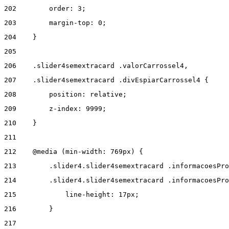
202
        order: 3; 
203
        margin-top: 0; 
204
    } 
205
206
    .slider4semextracard .valorCarrossel4, 
207
    .slider4semextracard .divEspiarCarrossel4 { 
208
        position: relative; 
209
        z-index: 9999; 
210
    } 
211
212
    @media (min-width: 769px) { 
213
        .slider4.slider4semextracard .informacoesPro
214
        .slider4.slider4semextracard .informacoesPro
215
            line-height: 17px; 
216
        } 
217