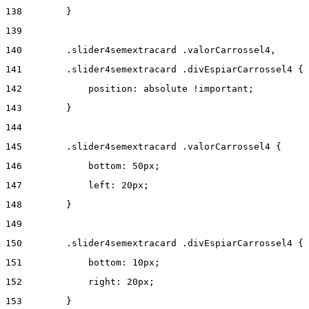
138
        } 
139
140
        .slider4semextracard .valorCarrossel4, 
141
        .slider4semextracard .divEspiarCarrossel4 { 
142
            position: absolute !important; 
143
        } 
144
145
        .slider4semextracard .valorCarrossel4 { 
146
            bottom: 50px; 
147
            left: 20px; 
148
        } 
149
150
        .slider4semextracard .divEspiarCarrossel4 { 
151
            bottom: 10px; 
152
            right: 20px; 
153
        } 