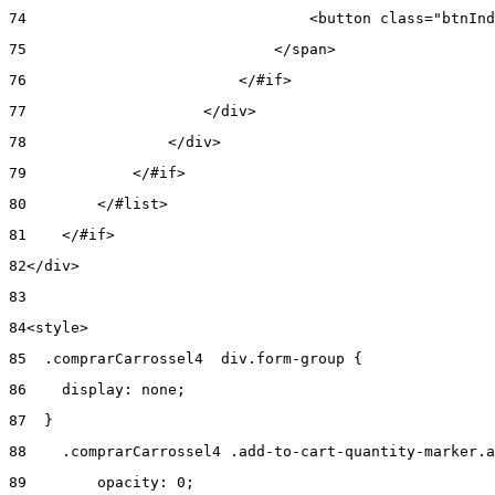
74
                                <button class="btnInd
75
                            </span> 
76
                        </#if> 
77
                    </div> 
78
                </div> 
79
            </#if> 
80
        </#list> 
81
    </#if> 
82
</div> 
83
84
<style> 
85
  .comprarCarrossel4  div.form-group { 
86
    display: none; 
87
  } 
88
    .comprarCarrossel4 .add-to-cart-quantity-marker.a
89
        opacity: 0; 