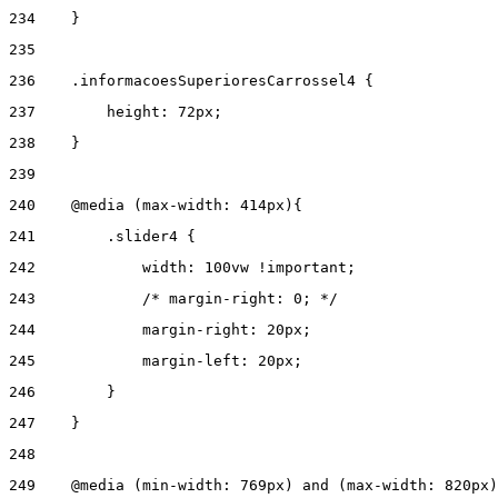
234
    } 
235
236
    .informacoesSuperioresCarrossel4 { 
237
        height: 72px; 
238
    } 
239
240
    @media (max-width: 414px){ 
241
        .slider4 { 
242
            width: 100vw !important; 
243
            /* margin-right: 0; */ 
244
            margin-right: 20px; 
245
            margin-left: 20px; 
246
        } 
247
    } 
248
249
    @media (min-width: 769px) and (max-width: 820px)