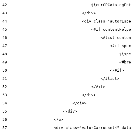
42
                                    ${curCPCatalogEnt
43
                                </div> 
44
                                <div class="autorEspe
45
                                    <#if contentHelpe
46
                                        <#list conten
47
                                            <#if spec
48
                                                ${spe
49
                                                <#bre
50
                                            </#if> 
51
                                        </#list> 
52
                                    </#if> 
53
                                </div> 
54
                            </div> 
55
                        </div> 
56
                    </a> 
57
                    <div class="valorCarrossel4" data