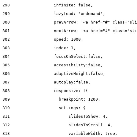
298
                  infinite: false, 
299
                  lazyLoad: 'ondemand', 
300
                  prevArrow: '<a href="#" class="sli
301
                  nextArrow: '<a href="#" class="sli
302
                  speed: 1000,  
303
                  index: 1, 
304
                  focusOnSelect:false, 
305
                  accessibility:false, 
306
                  adaptiveHeight:false, 
307
                  autoplay:false, 
308
                  responsive: [{ 
309
                    breakpoint: 1200, 
310
                    settings: { 
311
                        slidesToShow: 4, 
312
                        slidesToScroll: 4, 
313
                        variableWidth: true, 