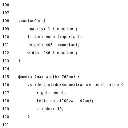
106
107
108
    .customCart{ 
109
        opacity: 1 !important; 
110
        filter: none !important; 
111
        height: 405 !important; 
112
        width: 246 !important; 
113
    } 
114
115
    @media (max-width: 768px) { 
116
        .slider4.slider4semextracard .next-arrow { 
117
            right: unset; 
118
            left: calc(100vw - 94px); 
119
            z-index: 10; 
120
        } 
121