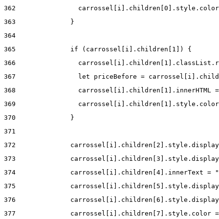
362
                carrossel[i].children[0].style.color
363
              } 
364
365
              if (carrossel[i].children[1]) { 
366
                carrossel[i].children[1].classList.r
367
                let priceBefore = carrossel[i].child
368
                carrossel[i].children[1].innerHTML =
369
                carrossel[i].children[1].style.color
370
              } 
371
372
              carrossel[i].children[2].style.display
373
              carrossel[i].children[3].style.display
374
              carrossel[i].children[4].innerText = "
375
              carrossel[i].children[5].style.display
376
              carrossel[i].children[6].style.display
377
              carrossel[i].children[7].style.color =