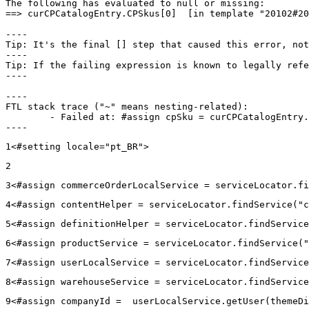
The following has evaluated to null or missing:

==> curCPCatalogEntry.CPSkus[0]  [in template "20102#20
----

Tip: It's the final [] step that caused this error, not
----

Tip: If the failing expression is known to legally refe
----

----

FTL stack trace ("~" means nesting-related):

	- Failed at: #assign cpSku = curCPCatalogEntry.CPS...  [in template "20102#20129#43699000" at line 14, column 13]

----
1
<#setting locale="pt_BR"> 
2
3
<#assign commerceOrderLocalService = serviceLocator.fi
4
<#assign contentHelper = serviceLocator.findService("c
5
<#assign definitionHelper = serviceLocator.findService
6
<#assign productService = serviceLocator.findService("
7
<#assign userLocalService = serviceLocator.findService
8
<#assign warehouseService = serviceLocator.findService
9
<#assign companyId =  userLocalService.getUser(themeDi