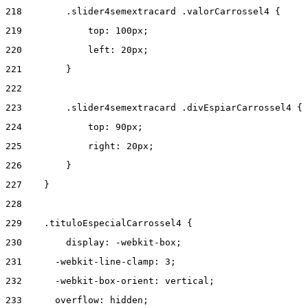
218
        .slider4semextracard .valorCarrossel4 { 
219
            top: 100px; 
220
            left: 20px; 
221
        } 
222
223
        .slider4semextracard .divEspiarCarrossel4 { 
224
            top: 90px; 
225
            right: 20px; 
226
        } 
227
    } 
228
229
    .tituloEspecialCarrossel4 { 
230
        display: -webkit-box; 
231
      -webkit-line-clamp: 3; 
232
      -webkit-box-orient: vertical; 
233
      overflow: hidden; 