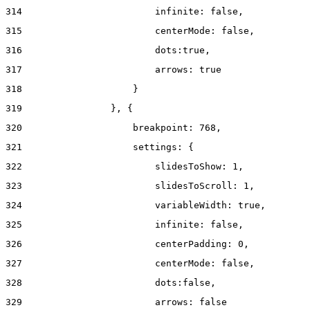
314
                        infinite: false, 
315
                        centerMode: false, 
316
                        dots:true, 
317
                        arrows: true 
318
                    } 
319
                }, { 
320
                    breakpoint: 768, 
321
                    settings: { 
322
                        slidesToShow: 1, 
323
                        slidesToScroll: 1, 
324
                        variableWidth: true, 
325
                        infinite: false, 
326
                        centerPadding: 0, 
327
                        centerMode: false, 
328
                        dots:false, 
329
                        arrows: false 