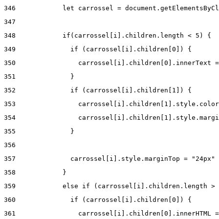
346
            let carrossel = document.getElementsByCl
347
348
            if(carrossel[i].children.length < 5) { 
349
              if (carrossel[i].children[0]) { 
350
                carrossel[i].children[0].innerText =
351
              } 
352
              if (carrossel[i].children[1]) { 
353
                carrossel[i].children[1].style.color
354
                carrossel[i].children[1].style.margi
355
              } 
356
357
              carrossel[i].style.marginTop = "24px" 
358
            } 
359
            else if (carrossel[i].children.length > 
360
              if (carrossel[i].children[0]) { 
361
                carrossel[i].children[0].innerHTML =