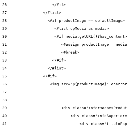
26
                    </#if> 
27
                </#list> 
28
                  <#if productImage == defaultImage> 
29
                     <#list cpMedia as media> 
30
                     <#if media.getURL()?has_content>
31
                        <#assign productImage = media
32
                        <#break> 
33
                    </#if> 
34
                  </#list> 
35
                </#if> 
36
                   <img src="${productImage}" onerror
37
38
39
                        <div class="informacoesProdut
40
                            <div class="infoSuperiore
41
                                <div class="tituloEsp