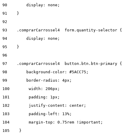
90
        display: none; 
91
    } 
92
93
    .comprarCarrossel4  form.quantity-selector { 
94
        display: none; 
95
    } 
96
97
    .comprarCarrossel4  button.btn.btn-primary { 
98
        background-color: #5ACC75; 
99
        border-radius: 4px; 
100
        width: 206px; 
101
        padding: 1px; 
102
        justify-content: center;  
103
        padding-left: 13%; 
104
        margin-top: 0.75rem !important; 
105
    } 