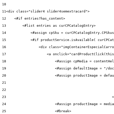
10
11
<div class="slider4 slider4semextracard"> 
12
    <#if entries?has_content> 
13
        <#list entries as curCPCatalogEntry> 
14
            <#assign cpSku = curCPCatalogEntry.CPSkus
15
            <#if productService.isAvailable( curCPCat
16
                <div class="imgContainerEspecialCarro
17
                    <a onclick="cardProductClick(this
18
                        <#assign cpMedia = contentHel
19
                        <#assign defaultImage = "/doc
20
                        <#assign productImage = defau
21
22
23
                                                    <
24
                        <#assign productImage = media
25
                        <#break> 