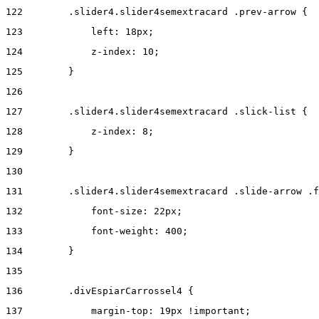
122
        .slider4.slider4semextracard .prev-arrow { 
123
            left: 18px; 
124
            z-index: 10; 
125
        } 
126
127
        .slider4.slider4semextracard .slick-list { 
128
            z-index: 8; 
129
        } 
130
131
        .slider4.slider4semextracard .slide-arrow .f
132
            font-size: 22px; 
133
            font-weight: 400; 
134
        } 
135
136
        .divEspiarCarrossel4 { 
137
            margin-top: 19px !important; 