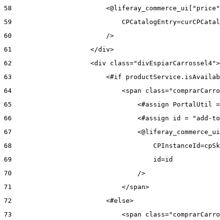
58
                        <@liferay_commerce_ui["price"
59
                            CPCatalogEntry=curCPCatal
60
                        /> 
61
                    </div> 
62
                    <div class="divEspiarCarrossel4">
63
                        <#if productService.isAvailab
64
                            <span class="comprarCarro
65
                                <#assign PortalUtil =
66
                                <#assign id = "add-to
67
                                <@liferay_commerce_ui
68
                                    CPInstanceId=cpSk
69
                                    id=id 
70
                                /> 
71
                            </span> 
72
                        <#else> 
73
                            <span class="comprarCarro