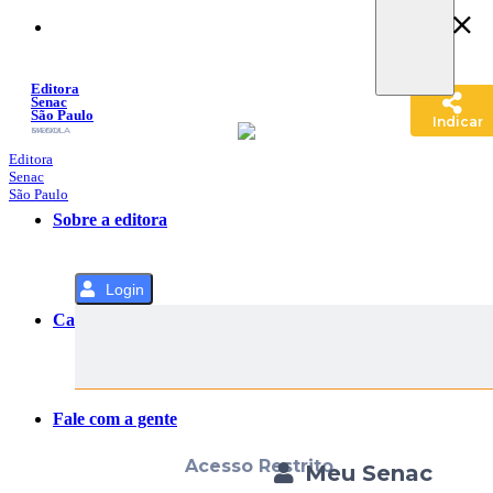
Pular
para
o
Conteúdo
Editora
Senac
São Paulo
Indicar
SACOLA
MENU
Editora
Senac
São Paulo
Sobre a editora
Login
Categorias
Fale com a gente
Acesso Restrito
Meu Senac