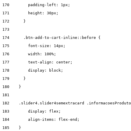
170
        padding-left: 1px; 
171
        height: 30px; 
172
      } 
173
174
      .btn-add-to-cart-inline::before { 
175
        font-size: 14px; 
176
        width: 100%; 
177
        text-align: center; 
178
        display: block; 
179
      } 
180
    } 
181
182
    .slider4.slider4semextracard .informacoesProduto
183
        display: flex; 
184
        align-items: flex-end; 
185
    } 