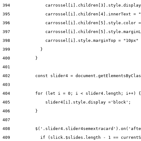
394
              carrossel[i].children[3].style.display
395
              carrossel[i].children[4].innerText = "
396
              carrossel[i].children[5].style.color =
397
              carrossel[i].children[5].style.marginL
398
              carrossel[i].style.marginTop = "10px" 
399
            } 
400
          } 
401
402
          const slider4 = document.getElementsByClas
403
404
          for (let i = 0; i < slider4.length; i++) {
405
              slider4[i].style.display ='block'; 
406
          } 
407
408
          $('.slider4.slider4semextracard').on('afte
409
            if (slick.$slides.length - 1 == currentS