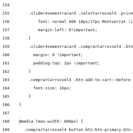
154
155
        .slider4semextracard .valorCarrossel4 .price
156
            font: normal 600 18px/17px Montserrat !i
157
            margin-left: 0!important; 
158
        } 
159
        .slider4semextracard .comprarCarrossel4 .btn
160
          margin: 0 !important; 
161
          padding-top: 2px !important; 
162
        } 
163
        .comprarCarrossel4 .btn-add-to-cart::before 
164
          font-size: 16px; 
165
        } 
166
    } 
167
168
    @media (max-width: 600px) { 
169
      .comprarCarrossel4 button.btn.btn-primary.btn-