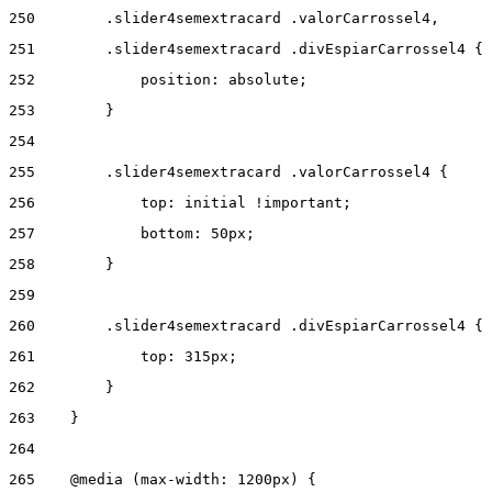
250
        .slider4semextracard .valorCarrossel4, 
251
        .slider4semextracard .divEspiarCarrossel4 { 
252
            position: absolute; 
253
        } 
254
255
        .slider4semextracard .valorCarrossel4 { 
256
            top: initial !important; 
257
            bottom: 50px; 
258
        } 
259
260
        .slider4semextracard .divEspiarCarrossel4 { 
261
            top: 315px; 
262
        } 
263
    } 
264
265
    @media (max-width: 1200px) { 