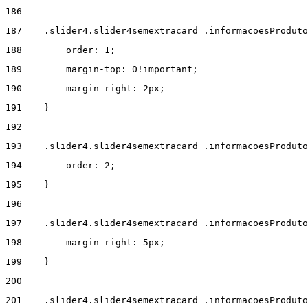
186
187
    .slider4.slider4semextracard .informacoesProdut
188
        order: 1; 
189
        margin-top: 0!important; 
190
        margin-right: 2px; 
191
    } 
192
193
    .slider4.slider4semextracard .informacoesProduto
194
        order: 2; 
195
    } 
196
197
    .slider4.slider4semextracard .informacoesProduto
198
        margin-right: 5px; 
199
    } 
200
201
    .slider4.slider4semextracard .informacoesProduto