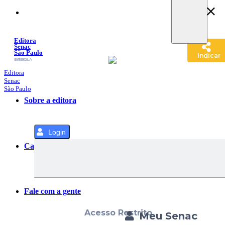
Pular
para
o
Conteúdo
Editora
Senac
São Paulo
Indicar
SACOLA
MENU
Editora
Senac
São Paulo
Sobre a editora
Login
Categorias
Fale com a gente
Acesso Restrito
Meu Senac