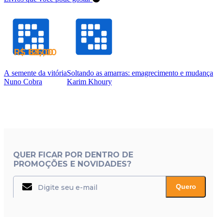
R$ 126,00
R$ 62,00
R$ 83,00
A semente da vitória
Soltando as amarras: emagrecimento e mudança
Nuno Cobra
Karim Khoury
QUER FICAR POR DENTRO DE
PROMOÇÕES E NOVIDADES?
Quero