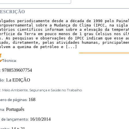
ESCRIÇÃO
ulgados periodicamente desde a década de 1990 pelo Painel
ergovernamental sobre a Mudança do Clima (IPCC, na sigla 
atórios científicos informam sobre a elevação da temperat
erfície da Terra em pouco menos de 1 grau Celsius nos últ
s. As pesquisas e observações do IPCC indicam que esse au
sado, diretamente, pelas atividades humanas, principalmen
olvem a queima de petróleo e [...]
a Técnica:
9788539607754
:
1.a EDIÇÃO
ão:
:
Meio Ambiente, Segurança e Saúde no Trabalho
168
ro de páginas:
Português
ma:
16/10/2014
 de lançamento:
14 x 21