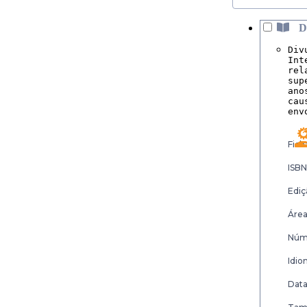
D
Div
Int
rel
sup
ano
cau
env
Fich
ISBN
Ediç
Área
Núme
Idio
Data