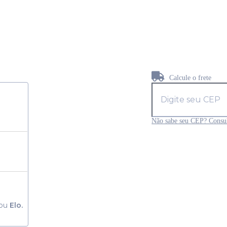
Calcule o frete
Não sabe seu CEP? Consul
ou
Elo.