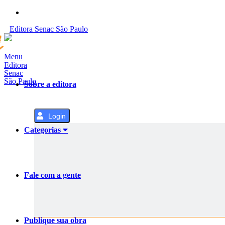
Pular
para
Editora
Senac
São Paulo
o
Conteúdo
Menu
Editora
Senac
São Paulo
Sobre a editora
Login
Categorias
Fale com a gente
Publique sua obra