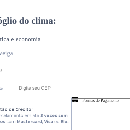
glio do clima:
ítica e economia
Veiga
a
ete
Formas de Pagamento
 Consulte aqui
tão de Crédito
'
rcelamento em até
3 vezes sem
ros
com
Mastercard
,
Visa
ou
Elo.