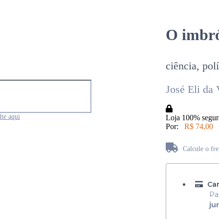
O imbró
ciência, pol
José Eli da 
te aqui
Loja 100% segur
Por:
R$ 74,00
Calcule o fr
Não sabe seu CEP?
Car
Pa
ju