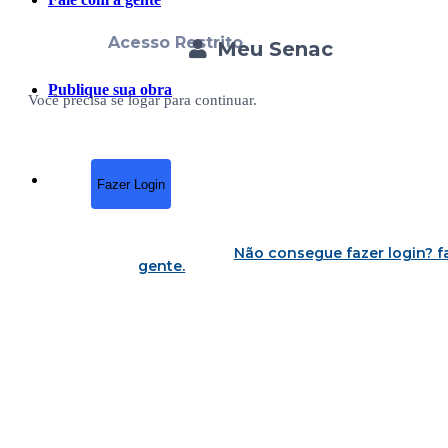
Acesso Restrito
Meu Senac
Publique sua obra
Você precisa se logar para continuar.
Fazer Login
Não consegue fazer login?
f
gente
.