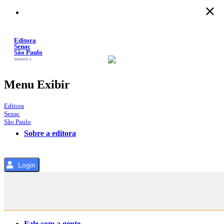
Pular
para
o
Conteúdo
Editora
Senac
São Paulo
SACOLA
MENU
Menu Exibir
Editora
Senac
São Paulo
Sobre a editora
Login
Categorias
Fale com a gente