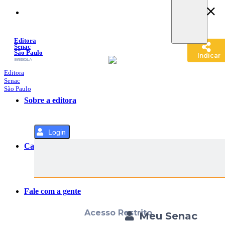
Pular
para
o
Conteúdo
Editora
Senac
São Paulo
Indicar
SACOLA
MENU
Editora
Senac
São Paulo
Sobre a editora
Login
Categorias
Fale com a gente
Acesso Restrito
Meu Senac