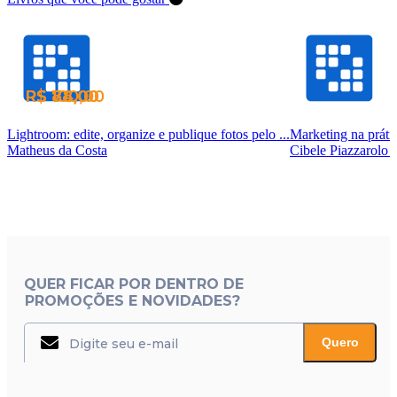
R$ 84,00
R$ 100,00
R$ 78,00
Lightroom: edite, organize e publique fotos pelo ...
Marketing na prátic
Matheus da Costa
Cibele Piazzarolo 
QUER FICAR POR DENTRO DE
PROMOÇÕES E NOVIDADES?
Quero