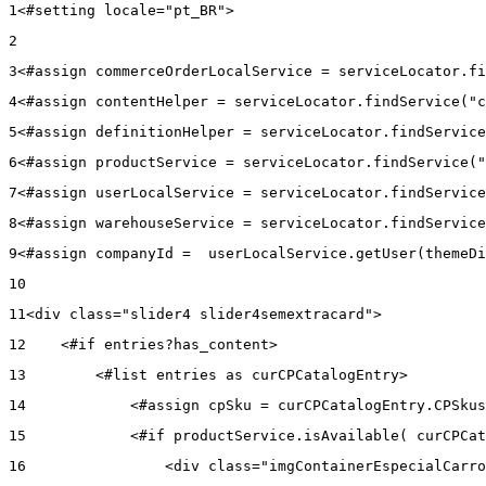
1
<#setting locale="pt_BR"> 
2
3
<#assign commerceOrderLocalService = serviceLocator.fi
4
<#assign contentHelper = serviceLocator.findService("c
5
<#assign definitionHelper = serviceLocator.findService
6
<#assign productService = serviceLocator.findService("
7
<#assign userLocalService = serviceLocator.findService
8
<#assign warehouseService = serviceLocator.findService
9
<#assign companyId =  userLocalService.getUser(themeDi
10
11
<div class="slider4 slider4semextracard"> 
12
    <#if entries?has_content> 
13
        <#list entries as curCPCatalogEntry> 
14
            <#assign cpSku = curCPCatalogEntry.CPSkus
15
            <#if productService.isAvailable( curCPCat
16
                <div class="imgContainerEspecialCarro