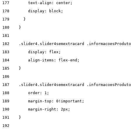
177
        text-align: center; 
178
        display: block; 
179
      } 
180
    } 
181
182
    .slider4.slider4semextracard .informacoesProduto
183
        display: flex; 
184
        align-items: flex-end; 
185
    } 
186
187
    .slider4.slider4semextracard .informacoesProdut
188
        order: 1; 
189
        margin-top: 0!important; 
190
        margin-right: 2px; 
191
    } 
192