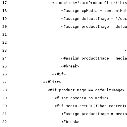
17
                    <a onclick="cardProductClick(this
18
                        <#assign cpMedia = contentHel
19
                        <#assign defaultImage = "/doc
20
                        <#assign productImage = defau
21
22
23
                                                    <
24
                        <#assign productImage = media
25
                        <#break> 
26
                    </#if> 
27
                </#list> 
28
                  <#if productImage == defaultImage> 
29
                     <#list cpMedia as media> 
30
                     <#if media.getURL()?has_content>
31
                        <#assign productImage = media
32
                        <#break> 