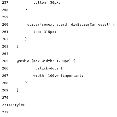
257
            bottom: 50px; 
258
        } 
259
260
        .slider4semextracard .divEspiarCarrossel4 { 
261
            top: 315px; 
262
        } 
263
    } 
264
265
    @media (max-width: 1200px) { 
266
      	.slick-dots { 
267
            width: 100vw !important; 
268
        } 
269
    } 
270
271
</style> 
272