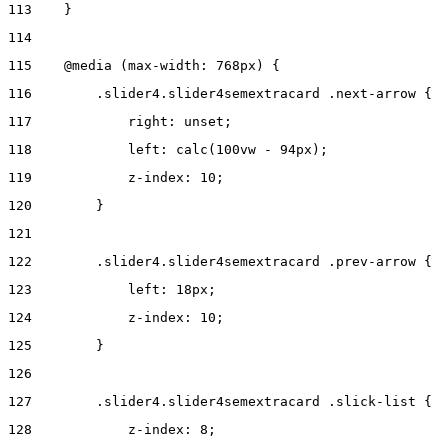
113
    } 
114
115
    @media (max-width: 768px) { 
116
        .slider4.slider4semextracard .next-arrow { 
117
            right: unset; 
118
            left: calc(100vw - 94px); 
119
            z-index: 10; 
120
        } 
121
122
        .slider4.slider4semextracard .prev-arrow { 
123
            left: 18px; 
124
            z-index: 10; 
125
        } 
126
127
        .slider4.slider4semextracard .slick-list { 
128
            z-index: 8; 