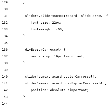
129
        } 
130
131
        .slider4.slider4semextracard .slide-arrow .f
132
            font-size: 22px; 
133
            font-weight: 400; 
134
        } 
135
136
        .divEspiarCarrossel4 { 
137
            margin-top: 19px !important; 
138
        } 
139
140
        .slider4semextracard .valorCarrossel4, 
141
        .slider4semextracard .divEspiarCarrossel4 { 
142
            position: absolute !important; 
143
        } 
144