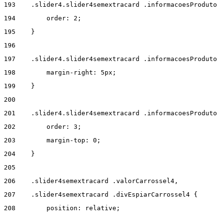
193
    .slider4.slider4semextracard .informacoesProduto
194
        order: 2; 
195
    } 
196
197
    .slider4.slider4semextracard .informacoesProduto
198
        margin-right: 5px; 
199
    } 
200
201
    .slider4.slider4semextracard .informacoesProduto
202
        order: 3; 
203
        margin-top: 0; 
204
    } 
205
206
    .slider4semextracard .valorCarrossel4, 
207
    .slider4semextracard .divEspiarCarrossel4 { 
208
        position: relative; 