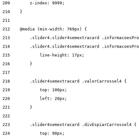
209
        z-index: 9999; 
210
    } 
211
212
    @media (min-width: 769px) { 
213
        .slider4.slider4semextracard .informacoesPro
214
        .slider4.slider4semextracard .informacoesPro
215
            line-height: 17px; 
216
        } 
217
218
        .slider4semextracard .valorCarrossel4 { 
219
            top: 100px; 
220
            left: 20px; 
221
        } 
222
223
        .slider4semextracard .divEspiarCarrossel4 { 
224
            top: 90px; 