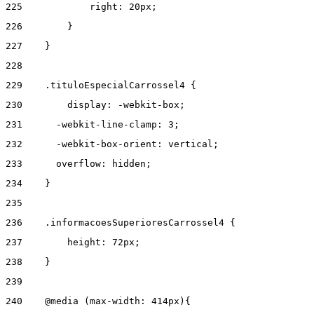
225
            right: 20px; 
226
        } 
227
    } 
228
229
    .tituloEspecialCarrossel4 { 
230
        display: -webkit-box; 
231
      -webkit-line-clamp: 3; 
232
      -webkit-box-orient: vertical; 
233
      overflow: hidden; 
234
    } 
235
236
    .informacoesSuperioresCarrossel4 { 
237
        height: 72px; 
238
    } 
239
240
    @media (max-width: 414px){ 