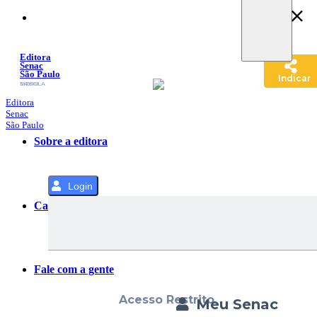
Pular
para
o
Conteúdo
Editora
Senac
São Paulo
Indicar
SACOLA
MENU
Editora
Senac
São Paulo
Sobre a editora
Login
Categorias
Fale com a gente
Acesso Restrito
Meu Senac