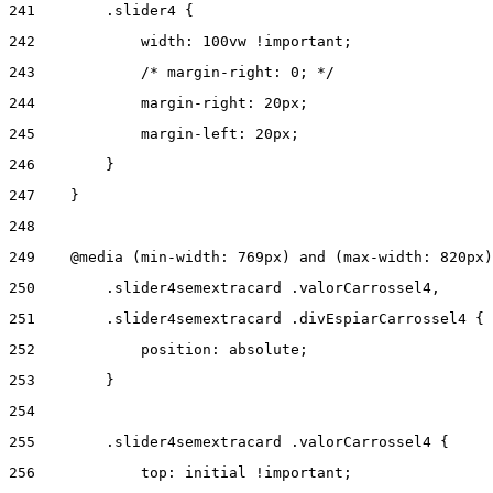
241
        .slider4 { 
242
            width: 100vw !important; 
243
            /* margin-right: 0; */ 
244
            margin-right: 20px; 
245
            margin-left: 20px; 
246
        } 
247
    } 
248
249
    @media (min-width: 769px) and (max-width: 820px)
250
        .slider4semextracard .valorCarrossel4, 
251
        .slider4semextracard .divEspiarCarrossel4 { 
252
            position: absolute; 
253
        } 
254
255
        .slider4semextracard .valorCarrossel4 { 
256
            top: initial !important; 