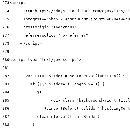
273
<script 
274
      src="https://cdnjs.cloudflare.com/ajax/libs/sl
275
      integrity="sha512-XtmMtDEcNz2j7ekrtHvOVR4iwwaD
276
      crossorigin="anonymous" 
277
      referrerpolicy="no-referrer" 
278
    ></script> 
279
280
<script type="text/javascript"> 
281
282
       var tituloSlider = setInterval(function() { 
283
         if ($('.slider4').length >= 1) { 
284
            $(` 
285
                  <div class="background-right titul
286
              `).insertBefore('.slider4:has(.imgCont
287
            clearInterval(tituloSlider); 
288
          } 