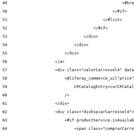
49
                                                <#bre
50
                                            </#if> 
51
                                        </#list> 
52
                                    </#if> 
53
                                </div> 
54
                            </div> 
55
                        </div> 
56
                    </a> 
57
                    <div class="valorCarrossel4" data
58
                        <@liferay_commerce_ui["price"
59
                            CPCatalogEntry=curCPCatal
60
                        /> 
61
                    </div> 
62
                    <div class="divEspiarCarrossel4">
63
                        <#if productService.isAvailab
64
                            <span class="comprarCarro