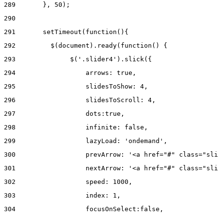
289
       }, 50); 
290
291
       setTimeout(function(){ 
292
         $(document).ready(function() { 
293
              $('.slider4').slick({ 
294
                  arrows: true, 
295
                  slidesToShow: 4, 
296
                  slidesToScroll: 4, 
297
                  dots:true, 
298
                  infinite: false, 
299
                  lazyLoad: 'ondemand', 
300
                  prevArrow: '<a href="#" class="sli
301
                  nextArrow: '<a href="#" class="sli
302
                  speed: 1000,  
303
                  index: 1, 
304
                  focusOnSelect:false, 