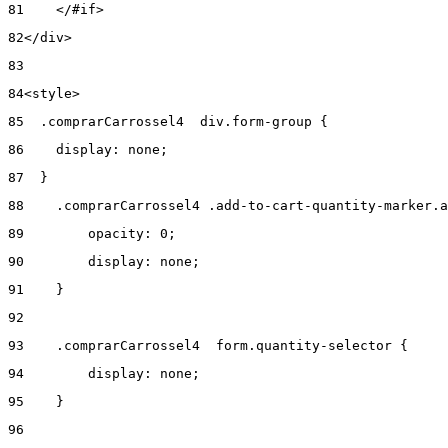
81
    </#if> 
82
</div> 
83
84
<style> 
85
  .comprarCarrossel4  div.form-group { 
86
    display: none; 
87
  } 
88
    .comprarCarrossel4 .add-to-cart-quantity-marker.a
89
        opacity: 0; 
90
        display: none; 
91
    } 
92
93
    .comprarCarrossel4  form.quantity-selector { 
94
        display: none; 
95
    } 
96