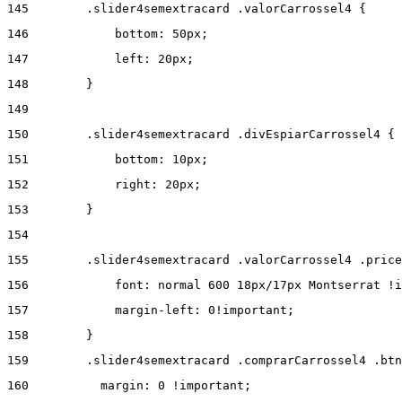
145
        .slider4semextracard .valorCarrossel4 { 
146
            bottom: 50px; 
147
            left: 20px; 
148
        } 
149
150
        .slider4semextracard .divEspiarCarrossel4 { 
151
            bottom: 10px; 
152
            right: 20px; 
153
        } 
154
155
        .slider4semextracard .valorCarrossel4 .price
156
            font: normal 600 18px/17px Montserrat !i
157
            margin-left: 0!important; 
158
        } 
159
        .slider4semextracard .comprarCarrossel4 .btn
160
          margin: 0 !important; 