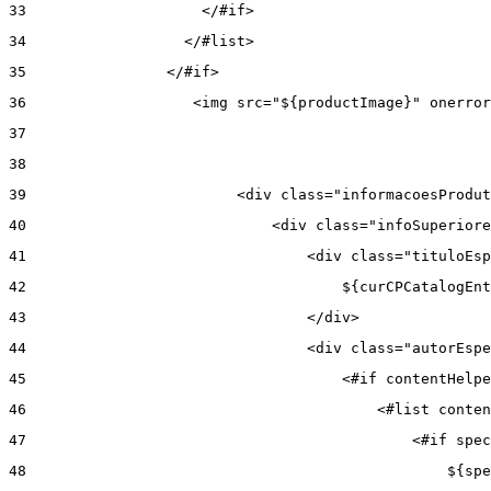
33
                    </#if> 
34
                  </#list> 
35
                </#if> 
36
                   <img src="${productImage}" onerror
37
38
39
                        <div class="informacoesProdut
40
                            <div class="infoSuperiore
41
                                <div class="tituloEsp
42
                                    ${curCPCatalogEnt
43
                                </div> 
44
                                <div class="autorEspe
45
                                    <#if contentHelpe
46
                                        <#list conten
47
                                            <#if spec
48
                                                ${spe