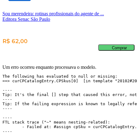
Sou merendeira: rotinas profissionais do agente de ...
Editora Senac São Paulo
R$ 62,00
Comprar
Um erro ocorreu enquanto processava o modelo.
The following has evaluated to null or missing:

==> curCPCatalogEntry.CPSkus[0]  [in template "20102#20
----

Tip: It's the final [] step that caused this error, not
----

Tip: If the failing expression is known to legally refe
----

----

FTL stack trace ("~" means nesting-related):

	- Failed at: #assign cpSku = curCPCatalogEntry.CPS...  [in template "20102#20129#43699000" at line 14, column 13]

----