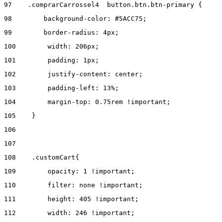
97
    .comprarCarrossel4  button.btn.btn-primary { 
98
        background-color: #5ACC75; 
99
        border-radius: 4px; 
100
        width: 206px; 
101
        padding: 1px; 
102
        justify-content: center;  
103
        padding-left: 13%; 
104
        margin-top: 0.75rem !important; 
105
    } 
106
107
108
    .customCart{ 
109
        opacity: 1 !important; 
110
        filter: none !important; 
111
        height: 405 !important; 
112
        width: 246 !important; 