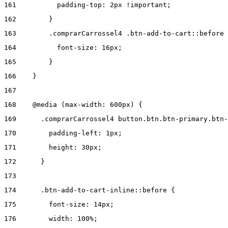
161
          padding-top: 2px !important; 
162
        } 
163
        .comprarCarrossel4 .btn-add-to-cart::before 
164
          font-size: 16px; 
165
        } 
166
    } 
167
168
    @media (max-width: 600px) { 
169
      .comprarCarrossel4 button.btn.btn-primary.btn-
170
        padding-left: 1px; 
171
        height: 30px; 
172
      } 
173
174
      .btn-add-to-cart-inline::before { 
175
        font-size: 14px; 
176
        width: 100%; 