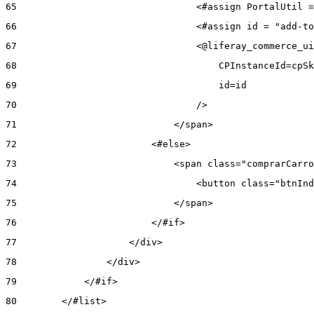
65
                                <#assign PortalUtil =
66
                                <#assign id = "add-to
67
                                <@liferay_commerce_ui
68
                                    CPInstanceId=cpSk
69
                                    id=id 
70
                                /> 
71
                            </span> 
72
                        <#else> 
73
                            <span class="comprarCarro
74
                                <button class="btnInd
75
                            </span> 
76
                        </#if> 
77
                    </div> 
78
                </div> 
79
            </#if> 
80
        </#list> 