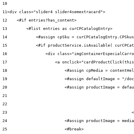
10
11
<div class="slider4 slider4semextracard"> 
12
    <#if entries?has_content> 
13
        <#list entries as curCPCatalogEntry> 
14
            <#assign cpSku = curCPCatalogEntry.CPSkus
15
            <#if productService.isAvailable( curCPCat
16
                <div class="imgContainerEspecialCarro
17
                    <a onclick="cardProductClick(this
18
                        <#assign cpMedia = contentHel
19
                        <#assign defaultImage = "/doc
20
                        <#assign productImage = defau
21
22
23
                                                    <
24
                        <#assign productImage = media
25
                        <#break> 