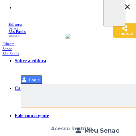
Pular
para
o
Conteúdo
Editora
Senac
São Paulo
Indicar
SACOLA
MENU
Editora
Senac
São Paulo
Sobre a editora
Login
Categorias
Fale com a gente
Acesso Restrito
Meu Senac