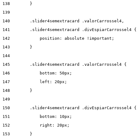
138
        } 
139
140
        .slider4semextracard .valorCarrossel4, 
141
        .slider4semextracard .divEspiarCarrossel4 { 
142
            position: absolute !important; 
143
        } 
144
145
        .slider4semextracard .valorCarrossel4 { 
146
            bottom: 50px; 
147
            left: 20px; 
148
        } 
149
150
        .slider4semextracard .divEspiarCarrossel4 { 
151
            bottom: 10px; 
152
            right: 20px; 
153
        } 