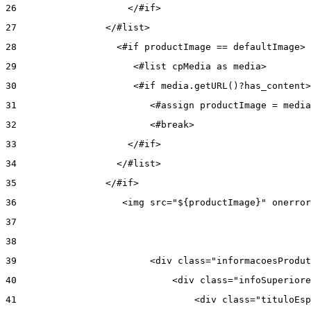
26
                    </#if> 
27
                </#list> 
28
                  <#if productImage == defaultImage> 
29
                     <#list cpMedia as media> 
30
                     <#if media.getURL()?has_content>
31
                        <#assign productImage = media
32
                        <#break> 
33
                    </#if> 
34
                  </#list> 
35
                </#if> 
36
                   <img src="${productImage}" onerror
37
38
39
                        <div class="informacoesProdut
40
                            <div class="infoSuperiore
41
                                <div class="tituloEsp