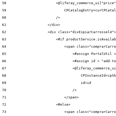
58
                        <@liferay_commerce_ui["price"
59
                            CPCatalogEntry=curCPCatal
60
                        /> 
61
                    </div> 
62
                    <div class="divEspiarCarrossel4">
63
                        <#if productService.isAvailab
64
                            <span class="comprarCarro
65
                                <#assign PortalUtil =
66
                                <#assign id = "add-to
67
                                <@liferay_commerce_ui
68
                                    CPInstanceId=cpSk
69
                                    id=id 
70
                                /> 
71
                            </span> 
72
                        <#else> 
73
                            <span class="comprarCarro