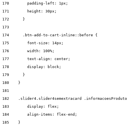
170
        padding-left: 1px; 
171
        height: 30px; 
172
      } 
173
174
      .btn-add-to-cart-inline::before { 
175
        font-size: 14px; 
176
        width: 100%; 
177
        text-align: center; 
178
        display: block; 
179
      } 
180
    } 
181
182
    .slider4.slider4semextracard .informacoesProduto
183
        display: flex; 
184
        align-items: flex-end; 
185
    } 