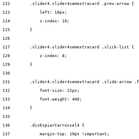
122
        .slider4.slider4semextracard .prev-arrow { 
123
            left: 18px; 
124
            z-index: 10; 
125
        } 
126
127
        .slider4.slider4semextracard .slick-list { 
128
            z-index: 8; 
129
        } 
130
131
        .slider4.slider4semextracard .slide-arrow .f
132
            font-size: 22px; 
133
            font-weight: 400; 
134
        } 
135
136
        .divEspiarCarrossel4 { 
137
            margin-top: 19px !important; 