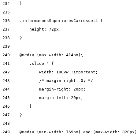
234
    } 
235
236
    .informacoesSuperioresCarrossel4 { 
237
        height: 72px; 
238
    } 
239
240
    @media (max-width: 414px){ 
241
        .slider4 { 
242
            width: 100vw !important; 
243
            /* margin-right: 0; */ 
244
            margin-right: 20px; 
245
            margin-left: 20px; 
246
        } 
247
    } 
248
249
    @media (min-width: 769px) and (max-width: 820px)