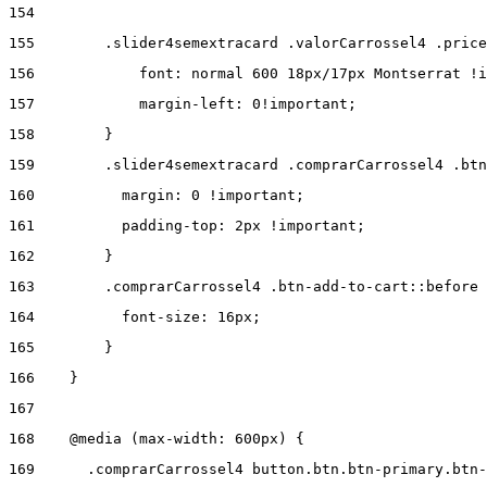
154
155
        .slider4semextracard .valorCarrossel4 .price
156
            font: normal 600 18px/17px Montserrat !i
157
            margin-left: 0!important; 
158
        } 
159
        .slider4semextracard .comprarCarrossel4 .btn
160
          margin: 0 !important; 
161
          padding-top: 2px !important; 
162
        } 
163
        .comprarCarrossel4 .btn-add-to-cart::before 
164
          font-size: 16px; 
165
        } 
166
    } 
167
168
    @media (max-width: 600px) { 
169
      .comprarCarrossel4 button.btn.btn-primary.btn-