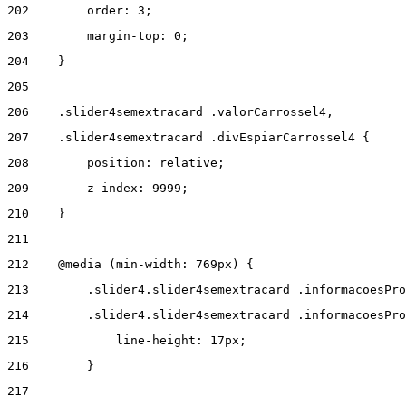
202
        order: 3; 
203
        margin-top: 0; 
204
    } 
205
206
    .slider4semextracard .valorCarrossel4, 
207
    .slider4semextracard .divEspiarCarrossel4 { 
208
        position: relative; 
209
        z-index: 9999; 
210
    } 
211
212
    @media (min-width: 769px) { 
213
        .slider4.slider4semextracard .informacoesPro
214
        .slider4.slider4semextracard .informacoesPro
215
            line-height: 17px; 
216
        } 
217