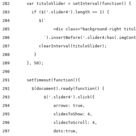
282
       var tituloSlider = setInterval(function() { 
283
         if ($('.slider4').length >= 1) { 
284
            $(` 
285
                  <div class="background-right titul
286
              `).insertBefore('.slider4:has(.imgCont
287
            clearInterval(tituloSlider); 
288
          } 
289
       }, 50); 
290
291
       setTimeout(function(){ 
292
         $(document).ready(function() { 
293
              $('.slider4').slick({ 
294
                  arrows: true, 
295
                  slidesToShow: 4, 
296
                  slidesToScroll: 4, 
297
                  dots:true, 