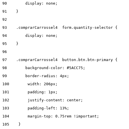
90
        display: none; 
91
    } 
92
93
    .comprarCarrossel4  form.quantity-selector { 
94
        display: none; 
95
    } 
96
97
    .comprarCarrossel4  button.btn.btn-primary { 
98
        background-color: #5ACC75; 
99
        border-radius: 4px; 
100
        width: 206px; 
101
        padding: 1px; 
102
        justify-content: center;  
103
        padding-left: 13%; 
104
        margin-top: 0.75rem !important; 
105
    } 