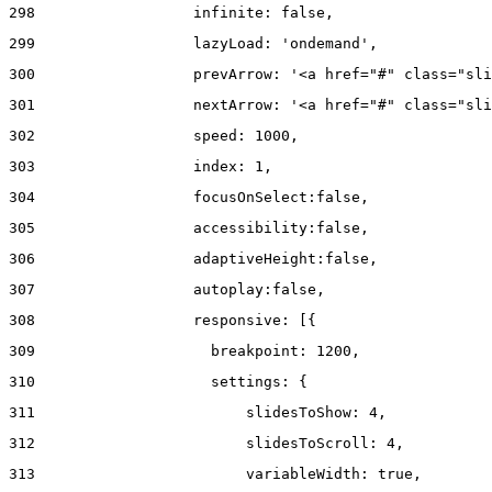
298
                  infinite: false, 
299
                  lazyLoad: 'ondemand', 
300
                  prevArrow: '<a href="#" class="sli
301
                  nextArrow: '<a href="#" class="sli
302
                  speed: 1000,  
303
                  index: 1, 
304
                  focusOnSelect:false, 
305
                  accessibility:false, 
306
                  adaptiveHeight:false, 
307
                  autoplay:false, 
308
                  responsive: [{ 
309
                    breakpoint: 1200, 
310
                    settings: { 
311
                        slidesToShow: 4, 
312
                        slidesToScroll: 4, 
313
                        variableWidth: true, 