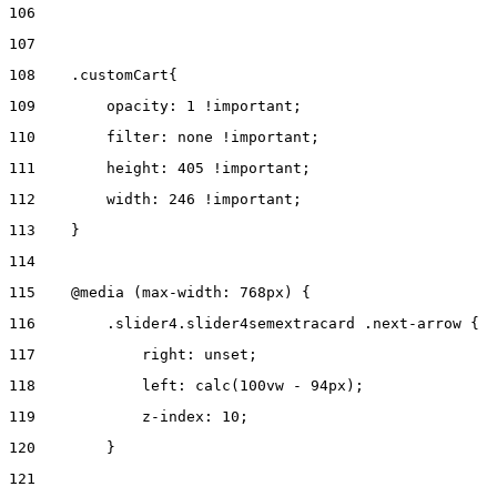
106
107
108
    .customCart{ 
109
        opacity: 1 !important; 
110
        filter: none !important; 
111
        height: 405 !important; 
112
        width: 246 !important; 
113
    } 
114
115
    @media (max-width: 768px) { 
116
        .slider4.slider4semextracard .next-arrow { 
117
            right: unset; 
118
            left: calc(100vw - 94px); 
119
            z-index: 10; 
120
        } 
121