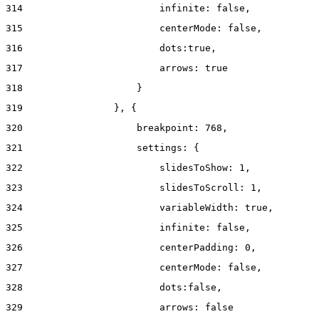
314
                        infinite: false, 
315
                        centerMode: false, 
316
                        dots:true, 
317
                        arrows: true 
318
                    } 
319
                }, { 
320
                    breakpoint: 768, 
321
                    settings: { 
322
                        slidesToShow: 1, 
323
                        slidesToScroll: 1, 
324
                        variableWidth: true, 
325
                        infinite: false, 
326
                        centerPadding: 0, 
327
                        centerMode: false, 
328
                        dots:false, 
329
                        arrows: false 