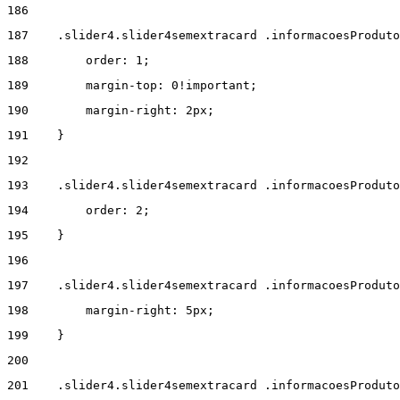
186
187
    .slider4.slider4semextracard .informacoesProdut
188
        order: 1; 
189
        margin-top: 0!important; 
190
        margin-right: 2px; 
191
    } 
192
193
    .slider4.slider4semextracard .informacoesProduto
194
        order: 2; 
195
    } 
196
197
    .slider4.slider4semextracard .informacoesProduto
198
        margin-right: 5px; 
199
    } 
200
201
    .slider4.slider4semextracard .informacoesProduto