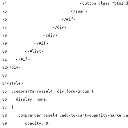
74
                                <button class="btnInd
75
                            </span> 
76
                        </#if> 
77
                    </div> 
78
                </div> 
79
            </#if> 
80
        </#list> 
81
    </#if> 
82
</div> 
83
84
<style> 
85
  .comprarCarrossel4  div.form-group { 
86
    display: none; 
87
  } 
88
    .comprarCarrossel4 .add-to-cart-quantity-marker.a
89
        opacity: 0; 