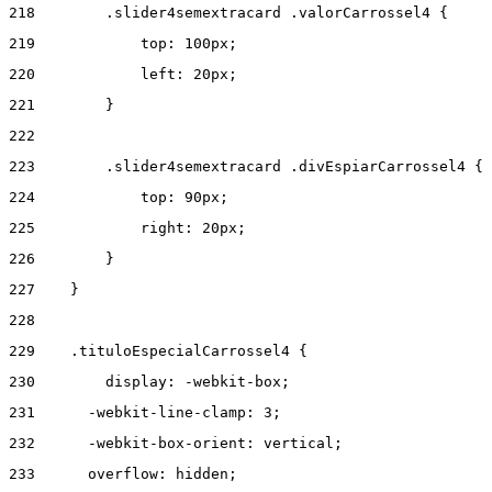
218
        .slider4semextracard .valorCarrossel4 { 
219
            top: 100px; 
220
            left: 20px; 
221
        } 
222
223
        .slider4semextracard .divEspiarCarrossel4 { 
224
            top: 90px; 
225
            right: 20px; 
226
        } 
227
    } 
228
229
    .tituloEspecialCarrossel4 { 
230
        display: -webkit-box; 
231
      -webkit-line-clamp: 3; 
232
      -webkit-box-orient: vertical; 
233
      overflow: hidden; 