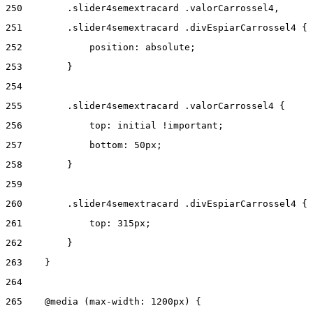
250
        .slider4semextracard .valorCarrossel4, 
251
        .slider4semextracard .divEspiarCarrossel4 { 
252
            position: absolute; 
253
        } 
254
255
        .slider4semextracard .valorCarrossel4 { 
256
            top: initial !important; 
257
            bottom: 50px; 
258
        } 
259
260
        .slider4semextracard .divEspiarCarrossel4 { 
261
            top: 315px; 
262
        } 
263
    } 
264
265
    @media (max-width: 1200px) { 