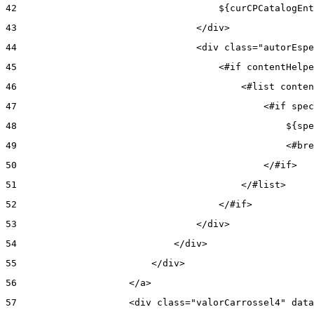
42
                                    ${curCPCatalogEnt
43
                                </div> 
44
                                <div class="autorEspe
45
                                    <#if contentHelpe
46
                                        <#list conten
47
                                            <#if spec
48
                                                ${spe
49
                                                <#bre
50
                                            </#if> 
51
                                        </#list> 
52
                                    </#if> 
53
                                </div> 
54
                            </div> 
55
                        </div> 
56
                    </a> 
57
                    <div class="valorCarrossel4" data