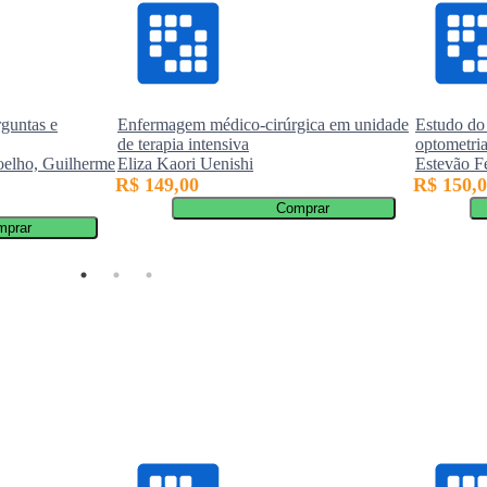
guntas e
Enfermagem médico-cirúrgica em unidade
Estudo do
de terapia intensiva
optometri
oelho, Guilherme
Eliza Kaori Uenishi
Estevão 
R$ 149,00
R$ 150,
Comprar
mprar