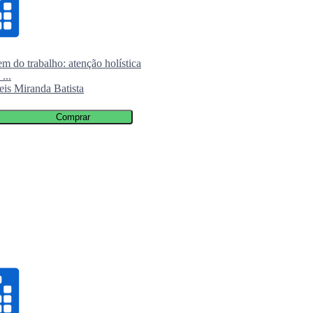
 do trabalho: atenção holística
Manual básico de posicionamento
...
radiológico
eis Miranda Batista
Rodrigo da Silva Lima
R$ 70,00
Comprar
Comprar