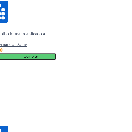
 olho humano aplicado à
Prótese total: manual de fases clínicas
a
laboratoriais
Fernando Dome
Ademir Galati
00
R$ 134,00
Comprar
Livro Indisponível