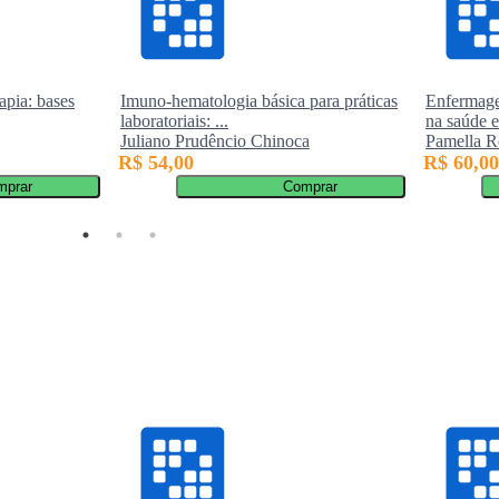
apia: bases
Imuno-hematologia básica para práticas
Enfermagem
laboratoriais: ...
na saúde e 
Juliano Prudêncio Chinoca
Pamella R
R$ 54,00
R$ 60,00
mprar
Comprar