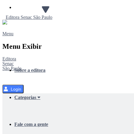
Pular
para
Editora
Senac
São Paulo
o
Conteúdo
Menu
Menu Exibir
Editora
Senac
São Paulo
Sobre a editora
Login
Categorias
Fale com a gente