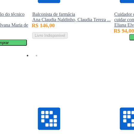
ão do técnico
Balconista de farmácia
Cuidador d
Ana Claudia Naldinho, Claudia Tereza ...
cuidar com
ilvana Maria de
R$ 146,00
Eliana Elv
R$ 94,00
Livro Indisponível
mprar