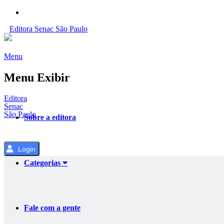
Pular
para
Editora
Senac
São Paulo
o
Conteúdo
Menu
Menu Exibir
Editora
Senac
São Paulo
Sobre a editora
Login
Categorias
Fale com a gente