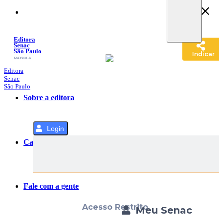
Pular
para
o
Conteúdo
Editora
Senac
São Paulo
Indicar
SACOLA
MENU
Editora
Senac
São Paulo
Sobre a editora
Login
Categorias
Fale com a gente
Acesso Restrito
Meu Senac