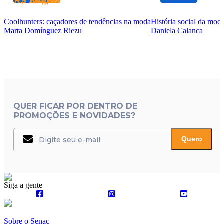
R$ 94,00
R$ 126,00
R$ 104,00
R$ 299,00
Coolhunters: caçadores de tendências na moda
História social da mod
Marta Domínguez Riezu
Daniela Calanca
QUER FICAR POR DENTRO DE
PROMOÇÕES E NOVIDADES?
Quero
Siga a gente
Sobre o Senac