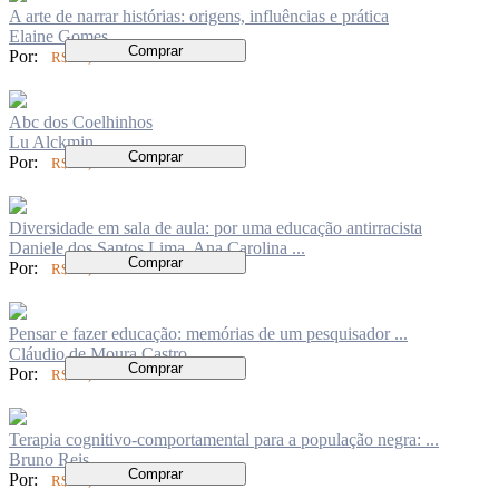
A arte de narrar histórias: origens, influências e prática
Elaine Gomes
Comprar
Por:
R$ 62,00
Abc dos Coelhinhos
Lu Alckmin
Comprar
Por:
R$ 83,00
Diversidade em sala de aula: por uma educação antirracista
Daniele dos Santos Lima, Ana Carolina ...
Comprar
Por:
R$ 60,00
Pensar e fazer educação: memórias de um pesquisador ...
Cláudio de Moura Castro
Comprar
Por:
R$ 80,00
Terapia cognitivo-comportamental para a população negra: ...
Bruno Reis
Comprar
Por:
R$ 60,00