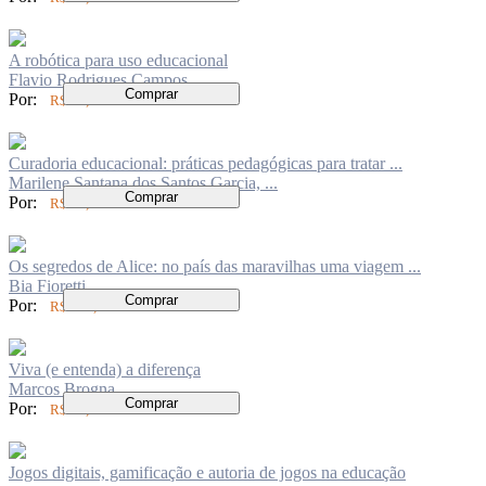
A robótica para uso educacional
Flavio Rodrigues Campos
Comprar
Por:
R$ 84,00
Curadoria educacional: práticas pedagógicas para tratar ...
Marilene Santana dos Santos Garcia, ...
Comprar
Por:
R$ 74,00
Os segredos de Alice: no país das maravilhas uma viagem ...
Bia Fioretti
Comprar
Por:
R$ 120,00
Viva (e entenda) a diferença
Marcos Brogna
Comprar
Por:
R$ 76,00
Jogos digitais, gamificação e autoria de jogos na educação