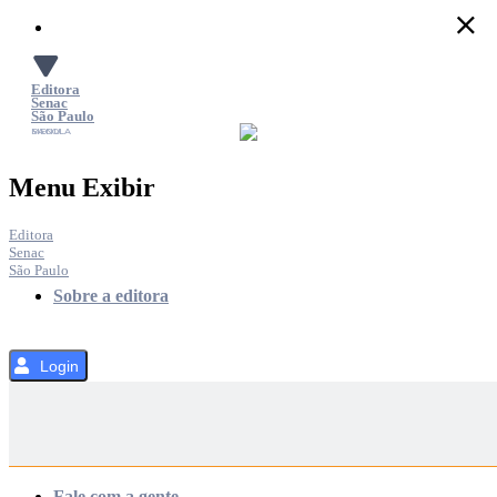
Pular
para
o
Conteúdo
Editora
Senac
São Paulo
SACOLA
MENU
Menu Exibir
Editora
Senac
São Paulo
Sobre a editora
Login
Categorias
Fale com a gente