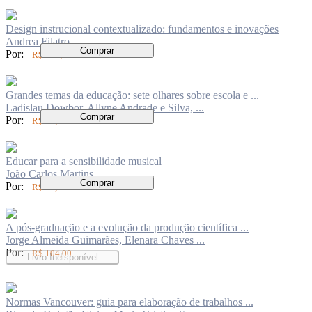
Design instrucional contextualizado: fundamentos e inovações
Andrea Filatro
Comprar
Por:
R$ 116,00
Grandes temas da educação: sete olhares sobre escola e ...
Ladislau Dowbor, Allyne Andrade e Silva, ...
Comprar
Por:
R$ 70,00
Educar para a sensibilidade musical
João Carlos Martins
Comprar
Por:
R$ 40,00
A pós-graduação e a evolução da produção científica ...
Jorge Almeida Guimarães, Elenara Chaves ...
Por:
R$ 104,00
Livro Indisponível
Normas Vancouver: guia para elaboração de trabalhos ...