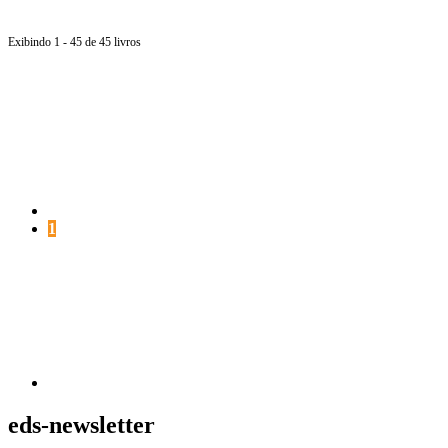
Exibindo 1 - 45 de 45 livros
Página
anterior
Página
1
Próxima
página
eds-newsletter