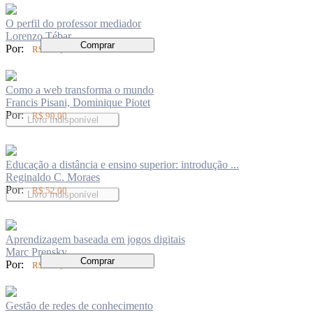
O perfil do professor mediador
Lorenzo Tébar
Comprar
Por:
R$ 199,00
Como a web transforma o mundo
Francis Pisani, Dominique Piotet
Por:
R$ 99,00
Livro Indisponível
Educação a distância e ensino superior: introdução ...
Reginaldo C. Moraes
Por:
R$ 52,00
Livro Indisponível
Aprendizagem baseada em jogos digitais
Marc Prensky
Comprar
Por:
R$ 199,00
Gestão de redes de conhecimento