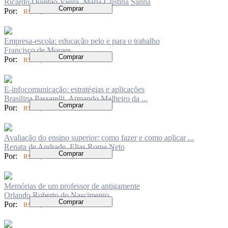
Ricardo Quintão Vieira, Maria Cristina Sanna
Comprar
Por:
R$ 40,00
Empresa-escola: educação pelo e para o trabalho
Francisco de Moraes
Comprar
Por:
R$ 84,00
E-infocomunicação: estratégias e aplicações
Brasilina Passarelli, Armando Malheiro da ...
Comprar
Por:
R$ 72,00
Avaliação do ensino superior: como fazer e como aplicar ...
Renata de Andrade, Elias Roma Neto
Comprar
Por:
R$ 62,00
Memórias de um professor de antigamente
Orlando Roberto do Nascimento
Comprar
Por:
R$ 42,00