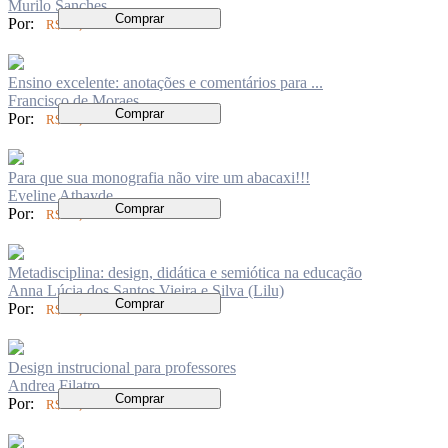
Murilo Sanches
Comprar
Por:
R$ 84,00
Ensino excelente: anotações e comentários para ...
Francisco de Moraes
Comprar
Por:
R$ 62,00
Para que sua monografia não vire um abacaxi!!!
Eveline Athayde
Comprar
Por:
R$ 72,00
Metadisciplina: design, didática e semiótica na educação
Anna Lúcia dos Santos Vieira e Silva (Lilu)
Comprar
Por:
R$ 60,00
Design instrucional para professores
Andrea Filatro
Comprar
Por:
R$ 89,00