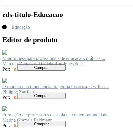
eds-titulo-Educacao
Educação
Editor de produto
Mindfulness para profissionais de educação: práticas ...
Marcelo Demarzo, Daniela Rodrigues de ...
Comprar
Por:
R$ 89,00
O modelo da competência: trajetória histórica, desafios ...
Philippe Zarifian
Comprar
Por:
R$ 110,00
Formação de professores e escola na contemporaneidade
Marina Graziela Feldmann
Comprar
Por:
R$ 73,00