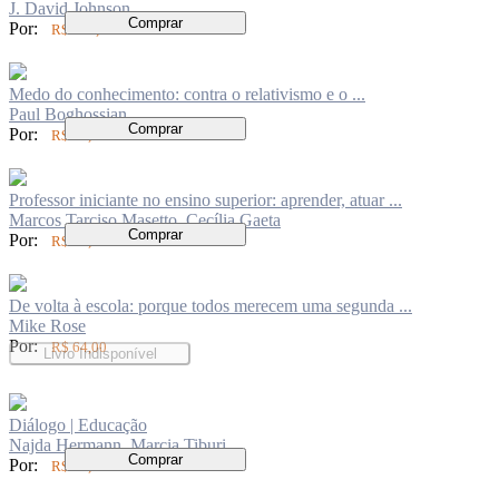
J. David Johnson
Comprar
Por:
R$ 156,00
Medo do conhecimento: contra o relativismo e o ...
Paul Boghossian
Comprar
Por:
R$ 50,00
Professor iniciante no ensino superior: aprender, atuar ...
Marcos Tarciso Masetto, Cecília Gaeta
Comprar
Por:
R$ 83,00
De volta à escola: porque todos merecem uma segunda ...
Mike Rose
Por:
R$ 64,00
Livro Indisponível
Diálogo | Educação
Najda Hermann, Marcia Tiburi
Comprar
Por:
R$ 62,00