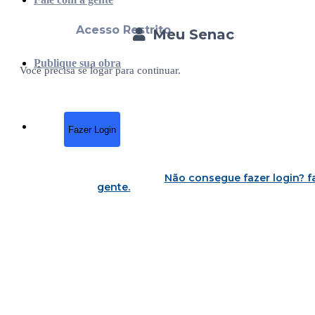
Acesso Restrito
Meu Senac
Publique sua obra
Você precisa se logar para continuar.
Fazer Login
Não consegue fazer login?
f
gente
.