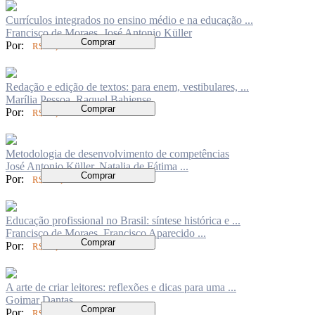
Currículos integrados no ensino médio e na educação ...
Francisco de Moraes, José Antonio Küller
Comprar
Por:
R$ 84,00
Redação e edição de textos: para enem, vestibulares, ...
Marília Pessoa, Raquel Bahiense
Comprar
Por:
R$ 84,00
Metodologia de desenvolvimento de competências
José Antonio Küller, Natalia de Fátima ...
Comprar
Por:
R$ 116,00
Educação profissional no Brasil: síntese histórica e ...
Francisco de Moraes, Francisco Aparecido ...
Comprar
Por:
R$ 50,00
A arte de criar leitores: reflexões e dicas para uma ...
Goimar Dantas
Comprar
Por:
R$ 84,00