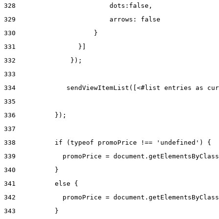
328
                        dots:false, 
329
                        arrows: false 
330
                    } 
331
                }] 
332
              }); 
333
334
             sendViewItemList([<#list entries as cur
335
336
          }); 
337
338
          if (typeof promoPrice !== 'undefined') { 
339
            promoPrice = document.getElementsByClass
340
          } 
341
          else { 
342
            promoPrice = document.getElementsByClass
343
          } 