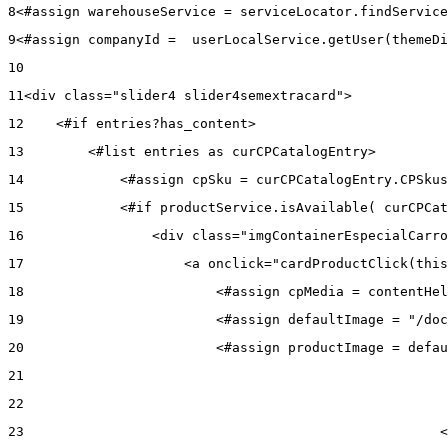
8
<#assign warehouseService = serviceLocator.findService
9
<#assign companyId =  userLocalService.getUser(themeDi
10
11
<div class="slider4 slider4semextracard"> 
12
    <#if entries?has_content> 
13
        <#list entries as curCPCatalogEntry> 
14
            <#assign cpSku = curCPCatalogEntry.CPSkus
15
            <#if productService.isAvailable( curCPCat
16
                <div class="imgContainerEspecialCarro
17
                    <a onclick="cardProductClick(this
18
                        <#assign cpMedia = contentHel
19
                        <#assign defaultImage = "/doc
20
                        <#assign productImage = defau
21
22
23
                                                    <