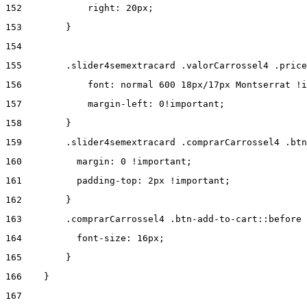
152
            right: 20px; 
153
        } 
154
155
        .slider4semextracard .valorCarrossel4 .price
156
            font: normal 600 18px/17px Montserrat !i
157
            margin-left: 0!important; 
158
        } 
159
        .slider4semextracard .comprarCarrossel4 .btn
160
          margin: 0 !important; 
161
          padding-top: 2px !important; 
162
        } 
163
        .comprarCarrossel4 .btn-add-to-cart::before 
164
          font-size: 16px; 
165
        } 
166
    } 
167