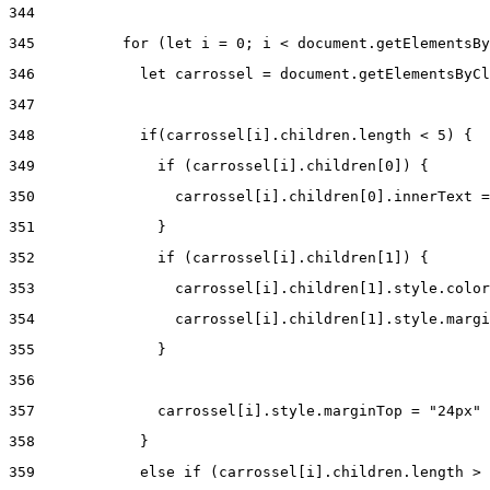
344
345
          for (let i = 0; i < document.getElementsBy
346
            let carrossel = document.getElementsByCl
347
348
            if(carrossel[i].children.length < 5) { 
349
              if (carrossel[i].children[0]) { 
350
                carrossel[i].children[0].innerText =
351
              } 
352
              if (carrossel[i].children[1]) { 
353
                carrossel[i].children[1].style.color
354
                carrossel[i].children[1].style.margi
355
              } 
356
357
              carrossel[i].style.marginTop = "24px" 
358
            } 
359
            else if (carrossel[i].children.length > 