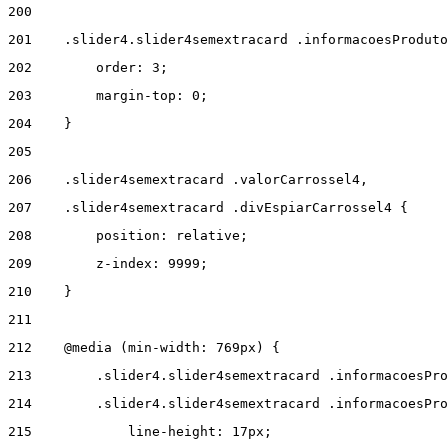
200
201
    .slider4.slider4semextracard .informacoesProduto
202
        order: 3; 
203
        margin-top: 0; 
204
    } 
205
206
    .slider4semextracard .valorCarrossel4, 
207
    .slider4semextracard .divEspiarCarrossel4 { 
208
        position: relative; 
209
        z-index: 9999; 
210
    } 
211
212
    @media (min-width: 769px) { 
213
        .slider4.slider4semextracard .informacoesPro
214
        .slider4.slider4semextracard .informacoesPro
215
            line-height: 17px; 