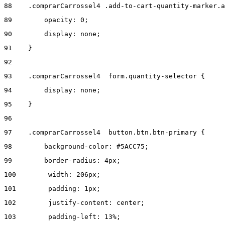
88
    .comprarCarrossel4 .add-to-cart-quantity-marker.a
89
        opacity: 0; 
90
        display: none; 
91
    } 
92
93
    .comprarCarrossel4  form.quantity-selector { 
94
        display: none; 
95
    } 
96
97
    .comprarCarrossel4  button.btn.btn-primary { 
98
        background-color: #5ACC75; 
99
        border-radius: 4px; 
100
        width: 206px; 
101
        padding: 1px; 
102
        justify-content: center;  
103
        padding-left: 13%; 