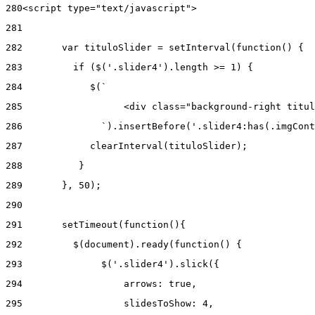
280
<script type="text/javascript"> 
281
282
       var tituloSlider = setInterval(function() { 
283
         if ($('.slider4').length >= 1) { 
284
            $(` 
285
                  <div class="background-right titul
286
              `).insertBefore('.slider4:has(.imgCont
287
            clearInterval(tituloSlider); 
288
          } 
289
       }, 50); 
290
291
       setTimeout(function(){ 
292
         $(document).ready(function() { 
293
              $('.slider4').slick({ 
294
                  arrows: true, 
295
                  slidesToShow: 4, 