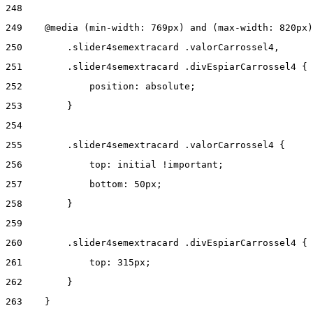
248
249
    @media (min-width: 769px) and (max-width: 820px)
250
        .slider4semextracard .valorCarrossel4, 
251
        .slider4semextracard .divEspiarCarrossel4 { 
252
            position: absolute; 
253
        } 
254
255
        .slider4semextracard .valorCarrossel4 { 
256
            top: initial !important; 
257
            bottom: 50px; 
258
        } 
259
260
        .slider4semextracard .divEspiarCarrossel4 { 
261
            top: 315px; 
262
        } 
263
    } 