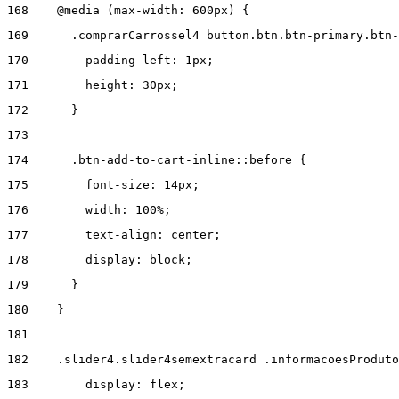
168
    @media (max-width: 600px) { 
169
      .comprarCarrossel4 button.btn.btn-primary.btn-
170
        padding-left: 1px; 
171
        height: 30px; 
172
      } 
173
174
      .btn-add-to-cart-inline::before { 
175
        font-size: 14px; 
176
        width: 100%; 
177
        text-align: center; 
178
        display: block; 
179
      } 
180
    } 
181
182
    .slider4.slider4semextracard .informacoesProduto
183
        display: flex; 