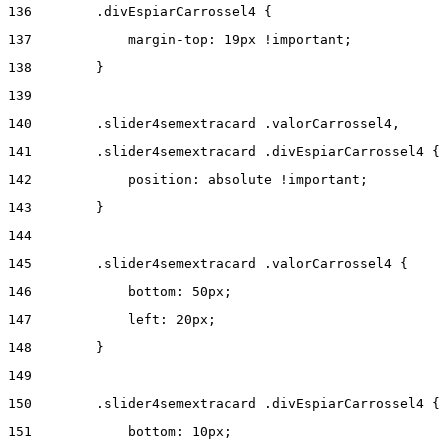
136
        .divEspiarCarrossel4 { 
137
            margin-top: 19px !important; 
138
        } 
139
140
        .slider4semextracard .valorCarrossel4, 
141
        .slider4semextracard .divEspiarCarrossel4 { 
142
            position: absolute !important; 
143
        } 
144
145
        .slider4semextracard .valorCarrossel4 { 
146
            bottom: 50px; 
147
            left: 20px; 
148
        } 
149
150
        .slider4semextracard .divEspiarCarrossel4 { 
151
            bottom: 10px; 