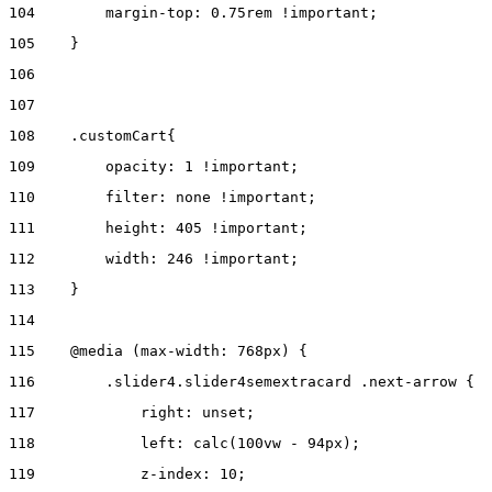
104
        margin-top: 0.75rem !important; 
105
    } 
106
107
108
    .customCart{ 
109
        opacity: 1 !important; 
110
        filter: none !important; 
111
        height: 405 !important; 
112
        width: 246 !important; 
113
    } 
114
115
    @media (max-width: 768px) { 
116
        .slider4.slider4semextracard .next-arrow { 
117
            right: unset; 
118
            left: calc(100vw - 94px); 
119
            z-index: 10; 