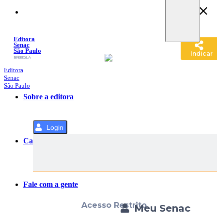
Pular
para
o
Conteúdo
Editora
Senac
São Paulo
Indicar
SACOLA
MENU
Editora
Senac
São Paulo
Sobre a editora
Login
Categorias
Fale com a gente
Acesso Restrito
Meu Senac