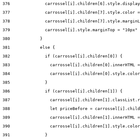
376
              carrossel[i].children[6].style.display
377
              carrossel[i].children[7].style.color =
378
              carrossel[i].children[7].style.marginL
379
              carrossel[i].style.marginTop = "10px" 
380
            } 
381
            else { 
382
              if (carrossel[i].children[0]) { 
383
                carrossel[i].children[0].innerHTML =
384
                carrossel[i].children[0].style.color
385
              } 
386
              if (carrossel[i].children[1]) { 
387
                carrossel[i].children[1].classList.r
388
                let priceBefore = carrossel[i].child
389
                carrossel[i].children[1].innerHTML =
390
                carrossel[i].children[1].style.color
391
              } 