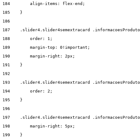
184
        align-items: flex-end; 
185
    } 
186
187
    .slider4.slider4semextracard .informacoesProdut
188
        order: 1; 
189
        margin-top: 0!important; 
190
        margin-right: 2px; 
191
    } 
192
193
    .slider4.slider4semextracard .informacoesProduto
194
        order: 2; 
195
    } 
196
197
    .slider4.slider4semextracard .informacoesProduto
198
        margin-right: 5px; 
199
    } 