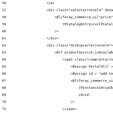
56
                    </a> 
57
                    <div class="valorCarrossel4" data
58
                        <@liferay_commerce_ui["price"
59
                            CPCatalogEntry=curCPCatal
60
                        /> 
61
                    </div> 
62
                    <div class="divEspiarCarrossel4">
63
                        <#if productService.isAvailab
64
                            <span class="comprarCarro
65
                                <#assign PortalUtil =
66
                                <#assign id = "add-to
67
                                <@liferay_commerce_ui
68
                                    CPInstanceId=cpSk
69
                                    id=id 
70
                                /> 
71
                            </span> 