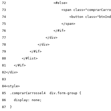
72
                        <#else> 
73
                            <span class="comprarCarro
74
                                <button class="btnInd
75
                            </span> 
76
                        </#if> 
77
                    </div> 
78
                </div> 
79
            </#if> 
80
        </#list> 
81
    </#if> 
82
</div> 
83
84
<style> 
85
  .comprarCarrossel4  div.form-group { 
86
    display: none; 
87
  } 