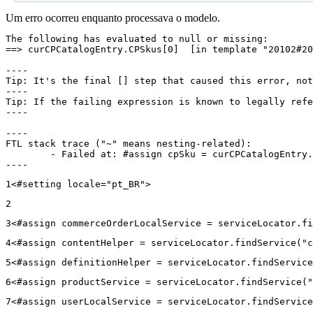
Um erro ocorreu enquanto processava o modelo.
The following has evaluated to null or missing:

==> curCPCatalogEntry.CPSkus[0]  [in template "20102#20
----

Tip: It's the final [] step that caused this error, not
----

Tip: If the failing expression is known to legally refe
----

----

FTL stack trace ("~" means nesting-related):

	- Failed at: #assign cpSku = curCPCatalogEntry.CPS...  [in template "20102#20129#43699000" at line 14, column 13]

----
1
<#setting locale="pt_BR"> 
2
3
<#assign commerceOrderLocalService = serviceLocator.fi
4
<#assign contentHelper = serviceLocator.findService("c
5
<#assign definitionHelper = serviceLocator.findService
6
<#assign productService = serviceLocator.findService("
7
<#assign userLocalService = serviceLocator.findService