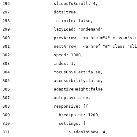
296
                  slidesToScroll: 4, 
297
                  dots:true, 
298
                  infinite: false, 
299
                  lazyLoad: 'ondemand', 
300
                  prevArrow: '<a href="#" class="sli
301
                  nextArrow: '<a href="#" class="sli
302
                  speed: 1000,  
303
                  index: 1, 
304
                  focusOnSelect:false, 
305
                  accessibility:false, 
306
                  adaptiveHeight:false, 
307
                  autoplay:false, 
308
                  responsive: [{ 
309
                    breakpoint: 1200, 
310
                    settings: { 
311
                        slidesToShow: 4, 