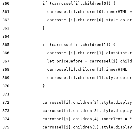
360
              if (carrossel[i].children[0]) { 
361
                carrossel[i].children[0].innerHTML =
362
                carrossel[i].children[0].style.color
363
              } 
364
365
              if (carrossel[i].children[1]) { 
366
                carrossel[i].children[1].classList.r
367
                let priceBefore = carrossel[i].child
368
                carrossel[i].children[1].innerHTML =
369
                carrossel[i].children[1].style.color
370
              } 
371
372
              carrossel[i].children[2].style.display
373
              carrossel[i].children[3].style.display
374
              carrossel[i].children[4].innerText = "
375
              carrossel[i].children[5].style.display