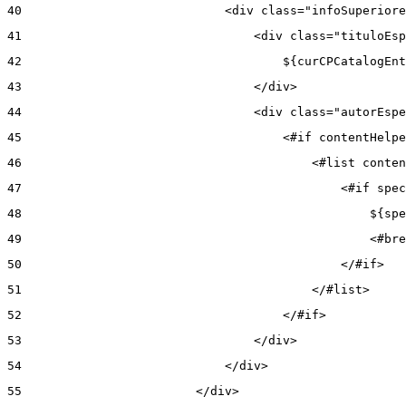
40
                            <div class="infoSuperiore
41
                                <div class="tituloEsp
42
                                    ${curCPCatalogEnt
43
                                </div> 
44
                                <div class="autorEspe
45
                                    <#if contentHelpe
46
                                        <#list conten
47
                                            <#if spec
48
                                                ${spe
49
                                                <#bre
50
                                            </#if> 
51
                                        </#list> 
52
                                    </#if> 
53
                                </div> 
54
                            </div> 
55
                        </div> 