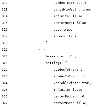
312
                        slidesToScroll: 4, 
313
                        variableWidth: true, 
314
                        infinite: false, 
315
                        centerMode: false, 
316
                        dots:true, 
317
                        arrows: true 
318
                    } 
319
                }, { 
320
                    breakpoint: 768, 
321
                    settings: { 
322
                        slidesToShow: 1, 
323
                        slidesToScroll: 1, 
324
                        variableWidth: true, 
325
                        infinite: false, 
326
                        centerPadding: 0, 
327
                        centerMode: false, 