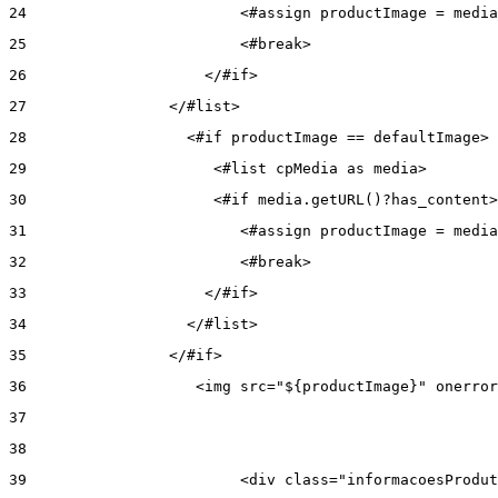
24
                        <#assign productImage = media
25
                        <#break> 
26
                    </#if> 
27
                </#list> 
28
                  <#if productImage == defaultImage> 
29
                     <#list cpMedia as media> 
30
                     <#if media.getURL()?has_content>
31
                        <#assign productImage = media
32
                        <#break> 
33
                    </#if> 
34
                  </#list> 
35
                </#if> 
36
                   <img src="${productImage}" onerror
37
38
39
                        <div class="informacoesProdut