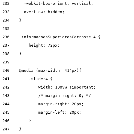
232
      -webkit-box-orient: vertical; 
233
      overflow: hidden; 
234
    } 
235
236
    .informacoesSuperioresCarrossel4 { 
237
        height: 72px; 
238
    } 
239
240
    @media (max-width: 414px){ 
241
        .slider4 { 
242
            width: 100vw !important; 
243
            /* margin-right: 0; */ 
244
            margin-right: 20px; 
245
            margin-left: 20px; 
246
        } 
247
    } 