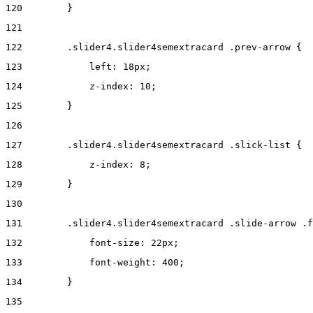
120
        } 
121
122
        .slider4.slider4semextracard .prev-arrow { 
123
            left: 18px; 
124
            z-index: 10; 
125
        } 
126
127
        .slider4.slider4semextracard .slick-list { 
128
            z-index: 8; 
129
        } 
130
131
        .slider4.slider4semextracard .slide-arrow .f
132
            font-size: 22px; 
133
            font-weight: 400; 
134
        } 
135