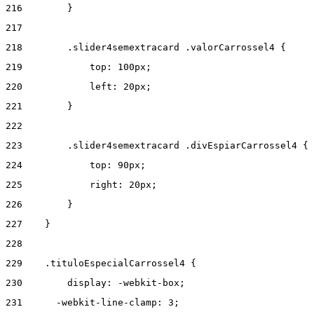
216
        } 
217
218
        .slider4semextracard .valorCarrossel4 { 
219
            top: 100px; 
220
            left: 20px; 
221
        } 
222
223
        .slider4semextracard .divEspiarCarrossel4 { 
224
            top: 90px; 
225
            right: 20px; 
226
        } 
227
    } 
228
229
    .tituloEspecialCarrossel4 { 
230
        display: -webkit-box; 
231
      -webkit-line-clamp: 3; 