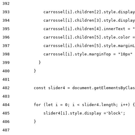
392
393
              carrossel[i].children[2].style.display
394
              carrossel[i].children[3].style.display
395
              carrossel[i].children[4].innerText = "
396
              carrossel[i].children[5].style.color =
397
              carrossel[i].children[5].style.marginL
398
              carrossel[i].style.marginTop = "10px" 
399
            } 
400
          } 
401
402
          const slider4 = document.getElementsByClas
403
404
          for (let i = 0; i < slider4.length; i++) {
405
              slider4[i].style.display ='block'; 
406
          } 
407