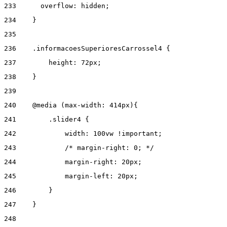
233
      overflow: hidden; 
234
    } 
235
236
    .informacoesSuperioresCarrossel4 { 
237
        height: 72px; 
238
    } 
239
240
    @media (max-width: 414px){ 
241
        .slider4 { 
242
            width: 100vw !important; 
243
            /* margin-right: 0; */ 
244
            margin-right: 20px; 
245
            margin-left: 20px; 
246
        } 
247
    } 
248