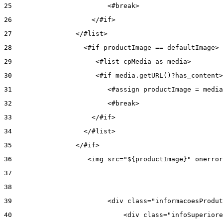
25
                        <#break> 
26
                    </#if> 
27
                </#list> 
28
                  <#if productImage == defaultImage> 
29
                     <#list cpMedia as media> 
30
                     <#if media.getURL()?has_content>
31
                        <#assign productImage = media
32
                        <#break> 
33
                    </#if> 
34
                  </#list> 
35
                </#if> 
36
                   <img src="${productImage}" onerror
37
38
39
                        <div class="informacoesProdut
40
                            <div class="infoSuperiore