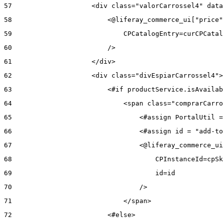
57
                    <div class="valorCarrossel4" data
58
                        <@liferay_commerce_ui["price"
59
                            CPCatalogEntry=curCPCatal
60
                        /> 
61
                    </div> 
62
                    <div class="divEspiarCarrossel4">
63
                        <#if productService.isAvailab
64
                            <span class="comprarCarro
65
                                <#assign PortalUtil =
66
                                <#assign id = "add-to
67
                                <@liferay_commerce_ui
68
                                    CPInstanceId=cpSk
69
                                    id=id 
70
                                /> 
71
                            </span> 
72
                        <#else> 