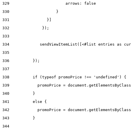
329
                        arrows: false 
330
                    } 
331
                }] 
332
              }); 
333
334
             sendViewItemList([<#list entries as cur
335
336
          }); 
337
338
          if (typeof promoPrice !== 'undefined') { 
339
            promoPrice = document.getElementsByClass
340
          } 
341
          else { 
342
            promoPrice = document.getElementsByClass
343
          } 
344