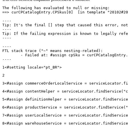
The following has evaluated to null or missing:

==> curCPCatalogEntry.CPSkus[0]  [in template "20102#20
----

Tip: It's the final [] step that caused this error, not
----

Tip: If the failing expression is known to legally refe
----

----

FTL stack trace ("~" means nesting-related):

	- Failed at: #assign cpSku = curCPCatalogEntry.CPS...  [in template "20102#20129#43699000" at line 14, column 13]

----
1
<#setting locale="pt_BR"> 
2
3
<#assign commerceOrderLocalService = serviceLocator.fi
4
<#assign contentHelper = serviceLocator.findService("c
5
<#assign definitionHelper = serviceLocator.findService
6
<#assign productService = serviceLocator.findService("
7
<#assign userLocalService = serviceLocator.findService
8
<#assign warehouseService = serviceLocator.findService