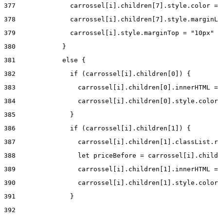
377
              carrossel[i].children[7].style.color =
378
              carrossel[i].children[7].style.marginL
379
              carrossel[i].style.marginTop = "10px" 
380
            } 
381
            else { 
382
              if (carrossel[i].children[0]) { 
383
                carrossel[i].children[0].innerHTML =
384
                carrossel[i].children[0].style.color
385
              } 
386
              if (carrossel[i].children[1]) { 
387
                carrossel[i].children[1].classList.r
388
                let priceBefore = carrossel[i].child
389
                carrossel[i].children[1].innerHTML =
390
                carrossel[i].children[1].style.color
391
              } 
392