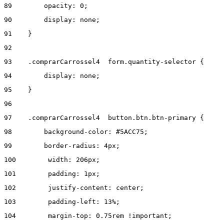
89
        opacity: 0; 
90
        display: none; 
91
    } 
92
93
    .comprarCarrossel4  form.quantity-selector { 
94
        display: none; 
95
    } 
96
97
    .comprarCarrossel4  button.btn.btn-primary { 
98
        background-color: #5ACC75; 
99
        border-radius: 4px; 
100
        width: 206px; 
101
        padding: 1px; 
102
        justify-content: center;  
103
        padding-left: 13%; 
104
        margin-top: 0.75rem !important; 