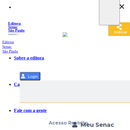
Pular
para
o
Conteúdo
Editora
Senac
São Paulo
Indicar
SACOLA
MENU
Editora
Senac
São Paulo
Sobre a editora
Login
Categorias
Fale com a gente
Acesso Restrito
Meu Senac