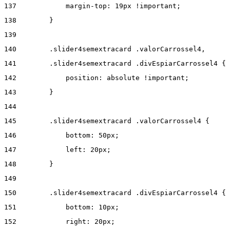
137
            margin-top: 19px !important; 
138
        } 
139
140
        .slider4semextracard .valorCarrossel4, 
141
        .slider4semextracard .divEspiarCarrossel4 { 
142
            position: absolute !important; 
143
        } 
144
145
        .slider4semextracard .valorCarrossel4 { 
146
            bottom: 50px; 
147
            left: 20px; 
148
        } 
149
150
        .slider4semextracard .divEspiarCarrossel4 { 
151
            bottom: 10px; 
152
            right: 20px; 