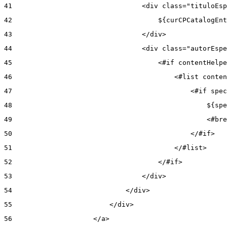
41
                                <div class="tituloEsp
42
                                    ${curCPCatalogEnt
43
                                </div> 
44
                                <div class="autorEspe
45
                                    <#if contentHelpe
46
                                        <#list conten
47
                                            <#if spec
48
                                                ${spe
49
                                                <#bre
50
                                            </#if> 
51
                                        </#list> 
52
                                    </#if> 
53
                                </div> 
54
                            </div> 
55
                        </div> 
56
                    </a> 