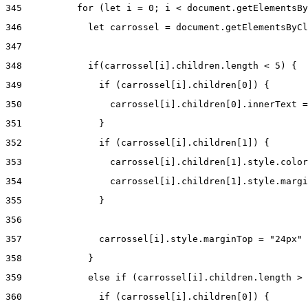
345
          for (let i = 0; i < document.getElementsBy
346
            let carrossel = document.getElementsByCl
347
348
            if(carrossel[i].children.length < 5) { 
349
              if (carrossel[i].children[0]) { 
350
                carrossel[i].children[0].innerText =
351
              } 
352
              if (carrossel[i].children[1]) { 
353
                carrossel[i].children[1].style.color
354
                carrossel[i].children[1].style.margi
355
              } 
356
357
              carrossel[i].style.marginTop = "24px" 
358
            } 
359
            else if (carrossel[i].children.length > 
360
              if (carrossel[i].children[0]) { 