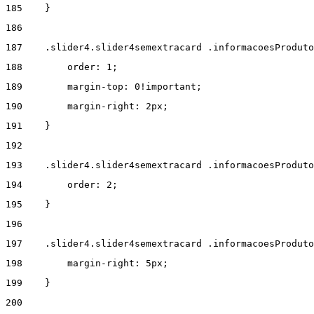
185
    } 
186
187
    .slider4.slider4semextracard .informacoesProdut
188
        order: 1; 
189
        margin-top: 0!important; 
190
        margin-right: 2px; 
191
    } 
192
193
    .slider4.slider4semextracard .informacoesProduto
194
        order: 2; 
195
    } 
196
197
    .slider4.slider4semextracard .informacoesProduto
198
        margin-right: 5px; 
199
    } 
200