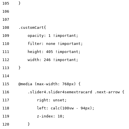
105
    } 
106
107
108
    .customCart{ 
109
        opacity: 1 !important; 
110
        filter: none !important; 
111
        height: 405 !important; 
112
        width: 246 !important; 
113
    } 
114
115
    @media (max-width: 768px) { 
116
        .slider4.slider4semextracard .next-arrow { 
117
            right: unset; 
118
            left: calc(100vw - 94px); 
119
            z-index: 10; 
120
        } 