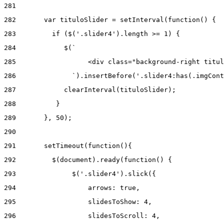
281
282
       var tituloSlider = setInterval(function() { 
283
         if ($('.slider4').length >= 1) { 
284
            $(` 
285
                  <div class="background-right titul
286
              `).insertBefore('.slider4:has(.imgCont
287
            clearInterval(tituloSlider); 
288
          } 
289
       }, 50); 
290
291
       setTimeout(function(){ 
292
         $(document).ready(function() { 
293
              $('.slider4').slick({ 
294
                  arrows: true, 
295
                  slidesToShow: 4, 
296
                  slidesToScroll: 4, 