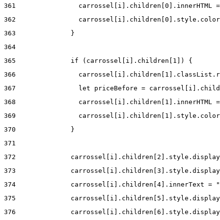
361
                carrossel[i].children[0].innerHTML =
362
                carrossel[i].children[0].style.color
363
              } 
364
365
              if (carrossel[i].children[1]) { 
366
                carrossel[i].children[1].classList.r
367
                let priceBefore = carrossel[i].child
368
                carrossel[i].children[1].innerHTML =
369
                carrossel[i].children[1].style.color
370
              } 
371
372
              carrossel[i].children[2].style.display
373
              carrossel[i].children[3].style.display
374
              carrossel[i].children[4].innerText = "
375
              carrossel[i].children[5].style.display
376
              carrossel[i].children[6].style.display