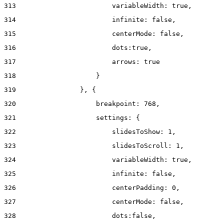
313
                        variableWidth: true, 
314
                        infinite: false, 
315
                        centerMode: false, 
316
                        dots:true, 
317
                        arrows: true 
318
                    } 
319
                }, { 
320
                    breakpoint: 768, 
321
                    settings: { 
322
                        slidesToShow: 1, 
323
                        slidesToScroll: 1, 
324
                        variableWidth: true, 
325
                        infinite: false, 
326
                        centerPadding: 0, 
327
                        centerMode: false, 
328
                        dots:false, 