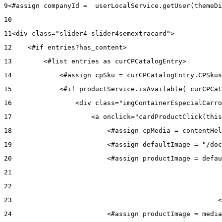
9
<#assign companyId =  userLocalService.getUser(themeDi
10
11
<div class="slider4 slider4semextracard"> 
12
    <#if entries?has_content> 
13
        <#list entries as curCPCatalogEntry> 
14
            <#assign cpSku = curCPCatalogEntry.CPSkus
15
            <#if productService.isAvailable( curCPCat
16
                <div class="imgContainerEspecialCarro
17
                    <a onclick="cardProductClick(this
18
                        <#assign cpMedia = contentHel
19
                        <#assign defaultImage = "/doc
20
                        <#assign productImage = defau
21
22
23
                                                    <
24
                        <#assign productImage = media