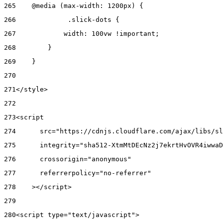
265
    @media (max-width: 1200px) { 
266
      	.slick-dots { 
267
            width: 100vw !important; 
268
        } 
269
    } 
270
271
</style> 
272
273
<script 
274
      src="https://cdnjs.cloudflare.com/ajax/libs/sl
275
      integrity="sha512-XtmMtDEcNz2j7ekrtHvOVR4iwwaD
276
      crossorigin="anonymous" 
277
      referrerpolicy="no-referrer" 
278
    ></script> 
279
280
<script type="text/javascript"> 