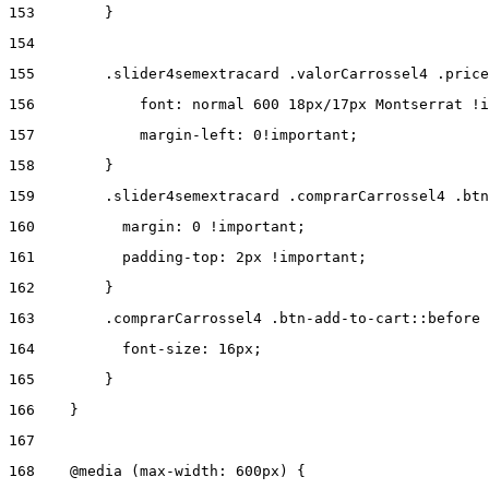
153
        } 
154
155
        .slider4semextracard .valorCarrossel4 .price
156
            font: normal 600 18px/17px Montserrat !i
157
            margin-left: 0!important; 
158
        } 
159
        .slider4semextracard .comprarCarrossel4 .btn
160
          margin: 0 !important; 
161
          padding-top: 2px !important; 
162
        } 
163
        .comprarCarrossel4 .btn-add-to-cart::before 
164
          font-size: 16px; 
165
        } 
166
    } 
167
168
    @media (max-width: 600px) { 