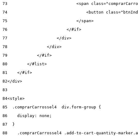
73
                            <span class="comprarCarro
74
                                <button class="btnInd
75
                            </span> 
76
                        </#if> 
77
                    </div> 
78
                </div> 
79
            </#if> 
80
        </#list> 
81
    </#if> 
82
</div> 
83
84
<style> 
85
  .comprarCarrossel4  div.form-group { 
86
    display: none; 
87
  } 
88
    .comprarCarrossel4 .add-to-cart-quantity-marker.a