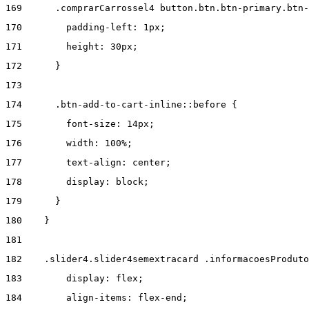
169
      .comprarCarrossel4 button.btn.btn-primary.btn-
170
        padding-left: 1px; 
171
        height: 30px; 
172
      } 
173
174
      .btn-add-to-cart-inline::before { 
175
        font-size: 14px; 
176
        width: 100%; 
177
        text-align: center; 
178
        display: block; 
179
      } 
180
    } 
181
182
    .slider4.slider4semextracard .informacoesProduto
183
        display: flex; 
184
        align-items: flex-end; 