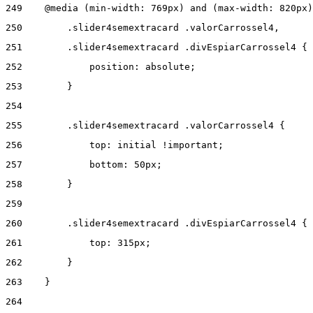
249
    @media (min-width: 769px) and (max-width: 820px)
250
        .slider4semextracard .valorCarrossel4, 
251
        .slider4semextracard .divEspiarCarrossel4 { 
252
            position: absolute; 
253
        } 
254
255
        .slider4semextracard .valorCarrossel4 { 
256
            top: initial !important; 
257
            bottom: 50px; 
258
        } 
259
260
        .slider4semextracard .divEspiarCarrossel4 { 
261
            top: 315px; 
262
        } 
263
    } 
264