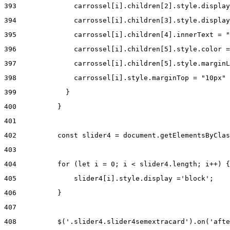
393
              carrossel[i].children[2].style.display
394
              carrossel[i].children[3].style.display
395
              carrossel[i].children[4].innerText = "
396
              carrossel[i].children[5].style.color =
397
              carrossel[i].children[5].style.marginL
398
              carrossel[i].style.marginTop = "10px" 
399
            } 
400
          } 
401
402
          const slider4 = document.getElementsByClas
403
404
          for (let i = 0; i < slider4.length; i++) {
405
              slider4[i].style.display ='block'; 
406
          } 
407
408
          $('.slider4.slider4semextracard').on('afte