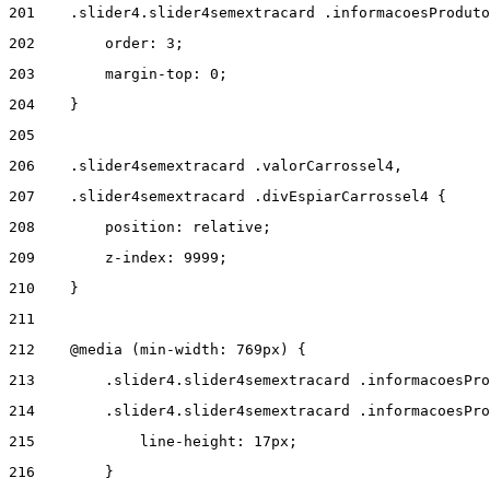
201
    .slider4.slider4semextracard .informacoesProduto
202
        order: 3; 
203
        margin-top: 0; 
204
    } 
205
206
    .slider4semextracard .valorCarrossel4, 
207
    .slider4semextracard .divEspiarCarrossel4 { 
208
        position: relative; 
209
        z-index: 9999; 
210
    } 
211
212
    @media (min-width: 769px) { 
213
        .slider4.slider4semextracard .informacoesPro
214
        .slider4.slider4semextracard .informacoesPro
215
            line-height: 17px; 
216
        } 