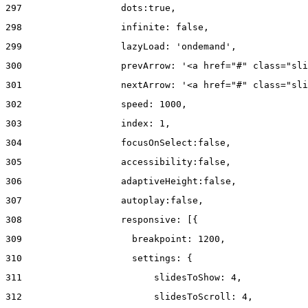
297
                  dots:true, 
298
                  infinite: false, 
299
                  lazyLoad: 'ondemand', 
300
                  prevArrow: '<a href="#" class="sli
301
                  nextArrow: '<a href="#" class="sli
302
                  speed: 1000,  
303
                  index: 1, 
304
                  focusOnSelect:false, 
305
                  accessibility:false, 
306
                  adaptiveHeight:false, 
307
                  autoplay:false, 
308
                  responsive: [{ 
309
                    breakpoint: 1200, 
310
                    settings: { 
311
                        slidesToShow: 4, 
312
                        slidesToScroll: 4, 