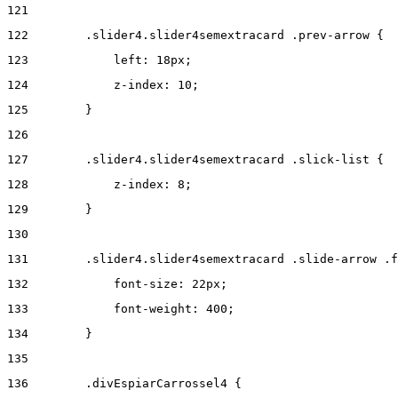
121
122
        .slider4.slider4semextracard .prev-arrow { 
123
            left: 18px; 
124
            z-index: 10; 
125
        } 
126
127
        .slider4.slider4semextracard .slick-list { 
128
            z-index: 8; 
129
        } 
130
131
        .slider4.slider4semextracard .slide-arrow .f
132
            font-size: 22px; 
133
            font-weight: 400; 
134
        } 
135
136
        .divEspiarCarrossel4 { 