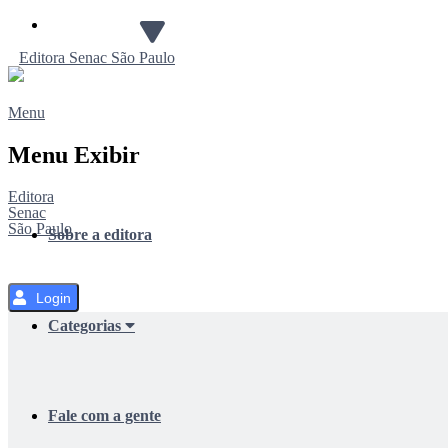
Pular
para
Editora
Senac
São Paulo
o
Conteúdo
Menu
Menu Exibir
Editora
Senac
São Paulo
Sobre a editora
Login
Categorias
Fale com a gente