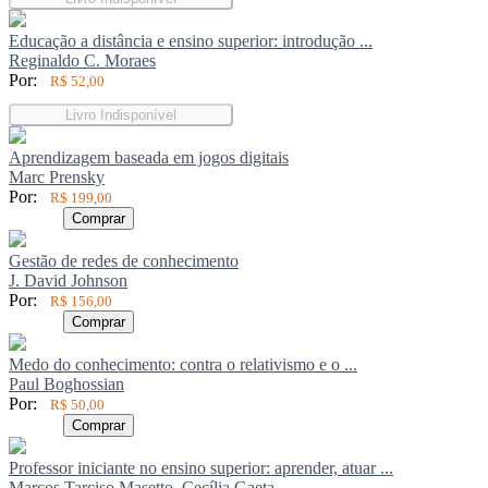
Educação a distância e ensino superior: introdução ...
Reginaldo C. Moraes
Por:
R$ 52,00
Livro Indisponível
Aprendizagem baseada em jogos digitais
Marc Prensky
Por:
R$ 199,00
Comprar
Gestão de redes de conhecimento
J. David Johnson
Por:
R$ 156,00
Comprar
Medo do conhecimento: contra o relativismo e o ...
Paul Boghossian
Por:
R$ 50,00
Comprar
Professor iniciante no ensino superior: aprender, atuar ...
Marcos Tarciso Masetto, Cecília Gaeta