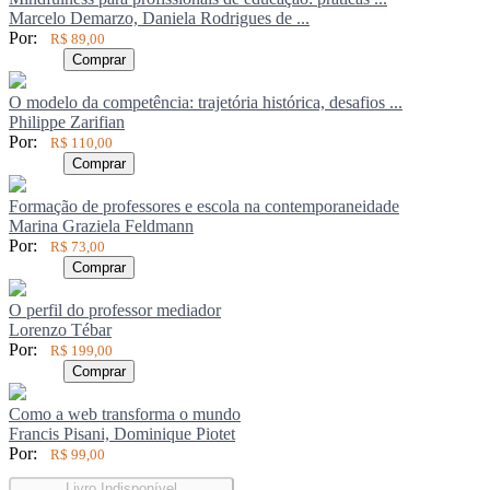
Marcelo Demarzo, Daniela Rodrigues de ...
Por:
R$ 89,00
Comprar
O modelo da competência: trajetória histórica, desafios ...
Philippe Zarifian
Por:
R$ 110,00
Comprar
Formação de professores e escola na contemporaneidade
Marina Graziela Feldmann
Por:
R$ 73,00
Comprar
O perfil do professor mediador
Lorenzo Tébar
Por:
R$ 199,00
Comprar
Como a web transforma o mundo
Francis Pisani, Dominique Piotet
Por:
R$ 99,00
Livro Indisponível