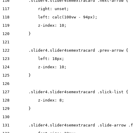
116
        .slider4.slider4semextracard .next-arrow { 
117
            right: unset; 
118
            left: calc(100vw - 94px); 
119
            z-index: 10; 
120
        } 
121
122
        .slider4.slider4semextracard .prev-arrow { 
123
            left: 18px; 
124
            z-index: 10; 
125
        } 
126
127
        .slider4.slider4semextracard .slick-list { 
128
            z-index: 8; 
129
        } 
130
131
        .slider4.slider4semextracard .slide-arrow .f