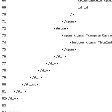
68
                                    CPInstanceId=cpSk
69
                                    id=id 
70
                                /> 
71
                            </span> 
72
                        <#else> 
73
                            <span class="comprarCarro
74
                                <button class="btnInd
75
                            </span> 
76
                        </#if> 
77
                    </div> 
78
                </div> 
79
            </#if> 
80
        </#list> 
81
    </#if> 
82
</div> 
83