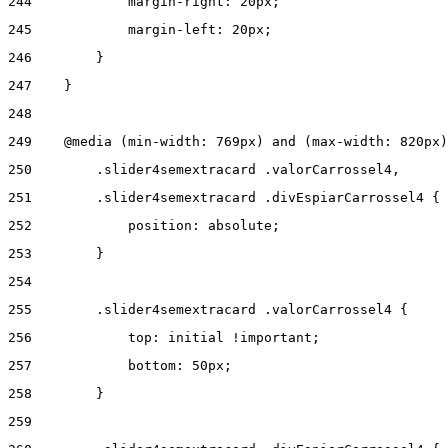
244
            margin-right: 20px; 
245
            margin-left: 20px; 
246
        } 
247
    } 
248
249
    @media (min-width: 769px) and (max-width: 820px)
250
        .slider4semextracard .valorCarrossel4, 
251
        .slider4semextracard .divEspiarCarrossel4 { 
252
            position: absolute; 
253
        } 
254
255
        .slider4semextracard .valorCarrossel4 { 
256
            top: initial !important; 
257
            bottom: 50px; 
258
        } 
259