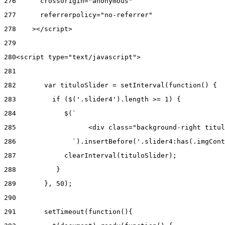
276
      crossorigin="anonymous" 
277
      referrerpolicy="no-referrer" 
278
    ></script> 
279
280
<script type="text/javascript"> 
281
282
       var tituloSlider = setInterval(function() { 
283
         if ($('.slider4').length >= 1) { 
284
            $(` 
285
                  <div class="background-right titul
286
              `).insertBefore('.slider4:has(.imgCont
287
            clearInterval(tituloSlider); 
288
          } 
289
       }, 50); 
290
291
       setTimeout(function(){ 