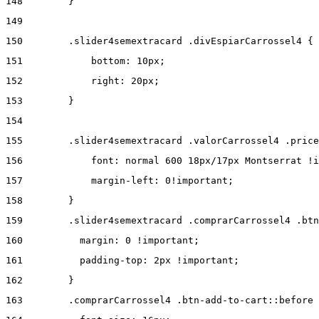
148
        } 
149
150
        .slider4semextracard .divEspiarCarrossel4 { 
151
            bottom: 10px; 
152
            right: 20px; 
153
        } 
154
155
        .slider4semextracard .valorCarrossel4 .price
156
            font: normal 600 18px/17px Montserrat !i
157
            margin-left: 0!important; 
158
        } 
159
        .slider4semextracard .comprarCarrossel4 .btn
160
          margin: 0 !important; 
161
          padding-top: 2px !important; 
162
        } 
163
        .comprarCarrossel4 .btn-add-to-cart::before 