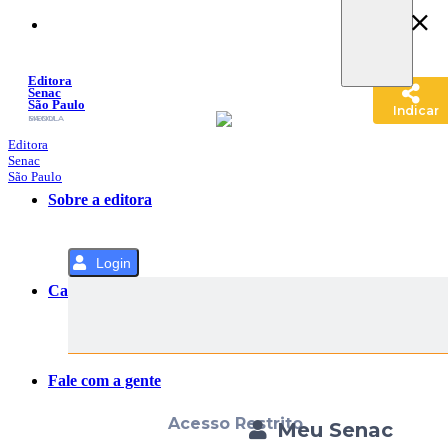
Pular
para
o
Conteúdo
Editora
Senac
São Paulo
Indicar
SACOLA
MENU
Editora
Senac
São Paulo
Sobre a editora
Login
Categorias
Fale com a gente
Acesso Restrito
Meu Senac