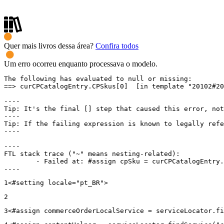
Quer mais livros dessa área?
Confira todos
Um erro ocorreu enquanto processava o modelo.
The following has evaluated to null or missing:

==> curCPCatalogEntry.CPSkus[0]  [in template "20102#20
----

Tip: It's the final [] step that caused this error, not
----

Tip: If the failing expression is known to legally refe
----

----

FTL stack trace ("~" means nesting-related):

	- Failed at: #assign cpSku = curCPCatalogEntry.CPS...  [in template "20102#20129#43699000" at line 14, column 13]

----
1
<#setting locale="pt_BR"> 
2
3
<#assign commerceOrderLocalService = serviceLocator.fi