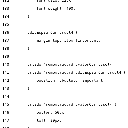
132
            font-size: 22px; 
133
            font-weight: 400; 
134
        } 
135
136
        .divEspiarCarrossel4 { 
137
            margin-top: 19px !important; 
138
        } 
139
140
        .slider4semextracard .valorCarrossel4, 
141
        .slider4semextracard .divEspiarCarrossel4 { 
142
            position: absolute !important; 
143
        } 
144
145
        .slider4semextracard .valorCarrossel4 { 
146
            bottom: 50px; 
147
            left: 20px; 