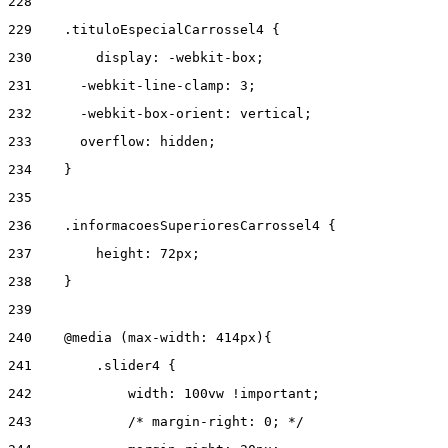
228
229
    .tituloEspecialCarrossel4 { 
230
        display: -webkit-box; 
231
      -webkit-line-clamp: 3; 
232
      -webkit-box-orient: vertical; 
233
      overflow: hidden; 
234
    } 
235
236
    .informacoesSuperioresCarrossel4 { 
237
        height: 72px; 
238
    } 
239
240
    @media (max-width: 414px){ 
241
        .slider4 { 
242
            width: 100vw !important; 
243
            /* margin-right: 0; */ 