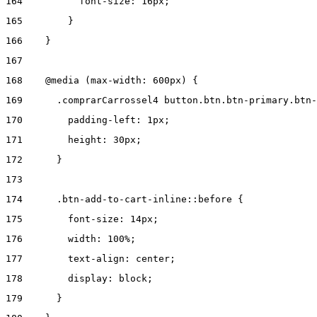
164
          font-size: 16px; 
165
        } 
166
    } 
167
168
    @media (max-width: 600px) { 
169
      .comprarCarrossel4 button.btn.btn-primary.btn-
170
        padding-left: 1px; 
171
        height: 30px; 
172
      } 
173
174
      .btn-add-to-cart-inline::before { 
175
        font-size: 14px; 
176
        width: 100%; 
177
        text-align: center; 
178
        display: block; 
179
      } 