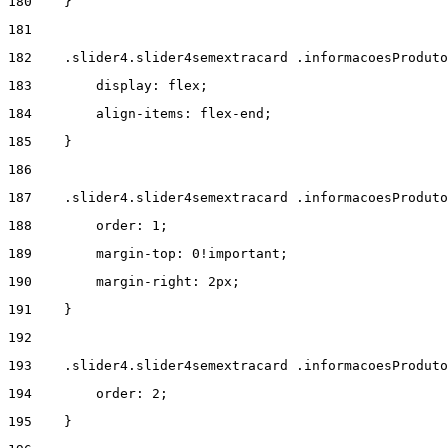
180
    } 
181
182
    .slider4.slider4semextracard .informacoesProduto
183
        display: flex; 
184
        align-items: flex-end; 
185
    } 
186
187
    .slider4.slider4semextracard .informacoesProdut
188
        order: 1; 
189
        margin-top: 0!important; 
190
        margin-right: 2px; 
191
    } 
192
193
    .slider4.slider4semextracard .informacoesProduto
194
        order: 2; 
195
    } 