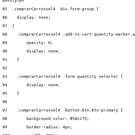
84
<style> 
85
  .comprarCarrossel4  div.form-group { 
86
    display: none; 
87
  } 
88
    .comprarCarrossel4 .add-to-cart-quantity-marker.a
89
        opacity: 0; 
90
        display: none; 
91
    } 
92
93
    .comprarCarrossel4  form.quantity-selector { 
94
        display: none; 
95
    } 
96
97
    .comprarCarrossel4  button.btn.btn-primary { 
98
        background-color: #5ACC75; 
99
        border-radius: 4px; 