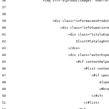
36
                   <img src="${productImage}" onerror
37
38
39
                        <div class="informacoesProdut
40
                            <div class="infoSuperiore
41
                                <div class="tituloEsp
42
                                    ${curCPCatalogEnt
43
                                </div> 
44
                                <div class="autorEspe
45
                                    <#if contentHelpe
46
                                        <#list conten
47
                                            <#if spec
48
                                                ${spe
49
                                                <#bre
50
                                            </#if> 
51
                                        </#list> 