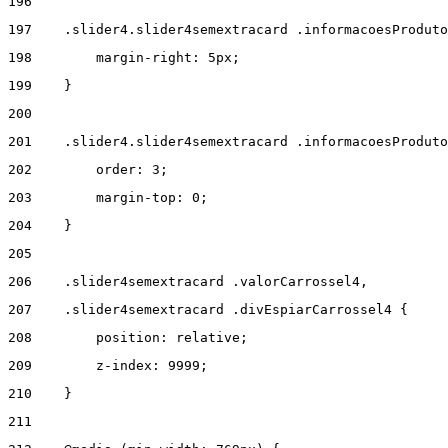
196
197
    .slider4.slider4semextracard .informacoesProduto
198
        margin-right: 5px; 
199
    } 
200
201
    .slider4.slider4semextracard .informacoesProduto
202
        order: 3; 
203
        margin-top: 0; 
204
    } 
205
206
    .slider4semextracard .valorCarrossel4, 
207
    .slider4semextracard .divEspiarCarrossel4 { 
208
        position: relative; 
209
        z-index: 9999; 
210
    } 
211