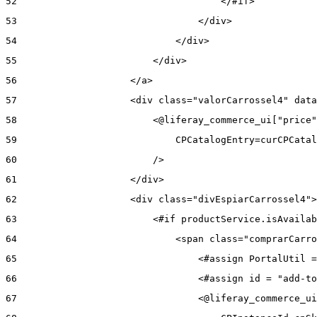
52
                                    </#if> 
53
                                </div> 
54
                            </div> 
55
                        </div> 
56
                    </a> 
57
                    <div class="valorCarrossel4" data
58
                        <@liferay_commerce_ui["price"
59
                            CPCatalogEntry=curCPCatal
60
                        /> 
61
                    </div> 
62
                    <div class="divEspiarCarrossel4">
63
                        <#if productService.isAvailab
64
                            <span class="comprarCarro
65
                                <#assign PortalUtil =
66
                                <#assign id = "add-to
67
                                <@liferay_commerce_ui