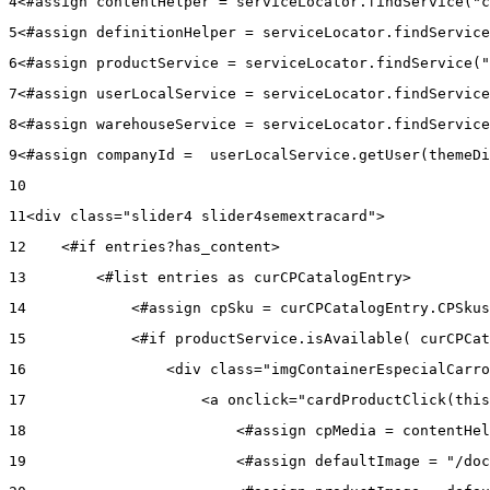
4
<#assign contentHelper = serviceLocator.findService("c
5
<#assign definitionHelper = serviceLocator.findService
6
<#assign productService = serviceLocator.findService("
7
<#assign userLocalService = serviceLocator.findService
8
<#assign warehouseService = serviceLocator.findService
9
<#assign companyId =  userLocalService.getUser(themeDi
10
11
<div class="slider4 slider4semextracard"> 
12
    <#if entries?has_content> 
13
        <#list entries as curCPCatalogEntry> 
14
            <#assign cpSku = curCPCatalogEntry.CPSkus
15
            <#if productService.isAvailable( curCPCat
16
                <div class="imgContainerEspecialCarro
17
                    <a onclick="cardProductClick(this
18
                        <#assign cpMedia = contentHel
19
                        <#assign defaultImage = "/doc