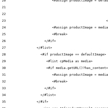
20
                        <#assign productImage = defau
21
22
23
                                                    <
24
                        <#assign productImage = media
25
                        <#break> 
26
                    </#if> 
27
                </#list> 
28
                  <#if productImage == defaultImage> 
29
                     <#list cpMedia as media> 
30
                     <#if media.getURL()?has_content>
31
                        <#assign productImage = media
32
                        <#break> 
33
                    </#if> 
34
                  </#list> 
35
                </#if> 