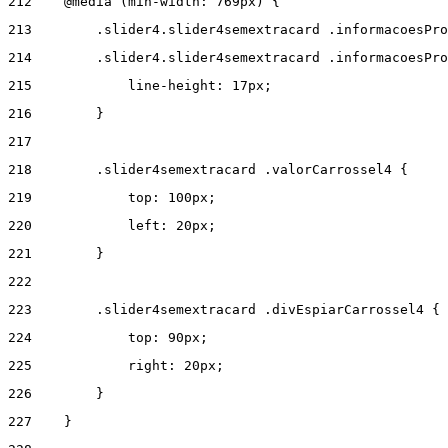
212
    @media (min-width: 769px) { 
213
        .slider4.slider4semextracard .informacoesPro
214
        .slider4.slider4semextracard .informacoesPro
215
            line-height: 17px; 
216
        } 
217
218
        .slider4semextracard .valorCarrossel4 { 
219
            top: 100px; 
220
            left: 20px; 
221
        } 
222
223
        .slider4semextracard .divEspiarCarrossel4 { 
224
            top: 90px; 
225
            right: 20px; 
226
        } 
227
    } 