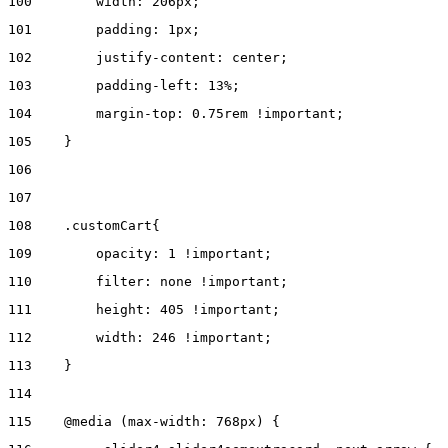
100
        width: 206px; 
101
        padding: 1px; 
102
        justify-content: center;  
103
        padding-left: 13%; 
104
        margin-top: 0.75rem !important; 
105
    } 
106
107
108
    .customCart{ 
109
        opacity: 1 !important; 
110
        filter: none !important; 
111
        height: 405 !important; 
112
        width: 246 !important; 
113
    } 
114
115
    @media (max-width: 768px) { 