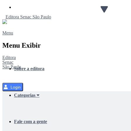
Pular
para
Editora
Senac
São Paulo
o
Conteúdo
Menu
Menu Exibir
Editora
Senac
São Paulo
Sobre a editora
Login
Categorias
Fale com a gente