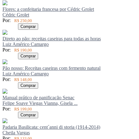
Flores: a confeitaria francesa por Cédric Grolet
Cédric Grolet
Por:
R$ 250,00
Comprar
Direto ao pão: receitas caseiras para todas as horas
Luiz Américo Camargo
Por:
R$ 190,00
Comprar
Pão nosso: Receitas caseiras com fermento natural
Luiz Américo Camargo
Por:
R$ 148,00
Comprar
Manual prático de panificação Senac
Felipe Soave Viegas Vianna, Gisela ...
Por:
R$ 199,00
Comprar
Padaria Basilicata: cent´anni di storia (1914-2014)
Cheila Vargas
Por:
R$ 133,00