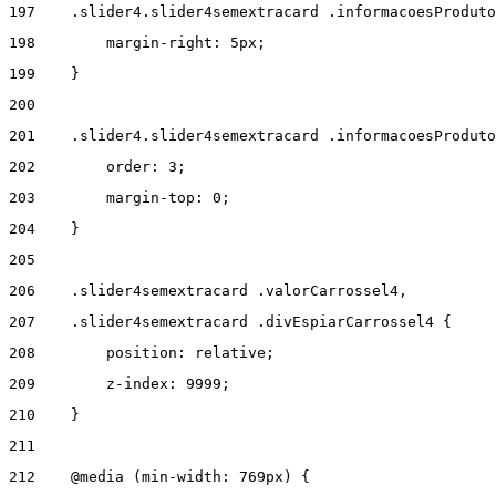
197
    .slider4.slider4semextracard .informacoesProduto
198
        margin-right: 5px; 
199
    } 
200
201
    .slider4.slider4semextracard .informacoesProduto
202
        order: 3; 
203
        margin-top: 0; 
204
    } 
205
206
    .slider4semextracard .valorCarrossel4, 
207
    .slider4semextracard .divEspiarCarrossel4 { 
208
        position: relative; 
209
        z-index: 9999; 
210
    } 
211
212
    @media (min-width: 769px) { 