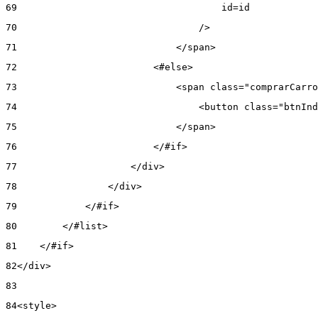
69
                                    id=id 
70
                                /> 
71
                            </span> 
72
                        <#else> 
73
                            <span class="comprarCarro
74
                                <button class="btnInd
75
                            </span> 
76
                        </#if> 
77
                    </div> 
78
                </div> 
79
            </#if> 
80
        </#list> 
81
    </#if> 
82
</div> 
83
84
<style> 