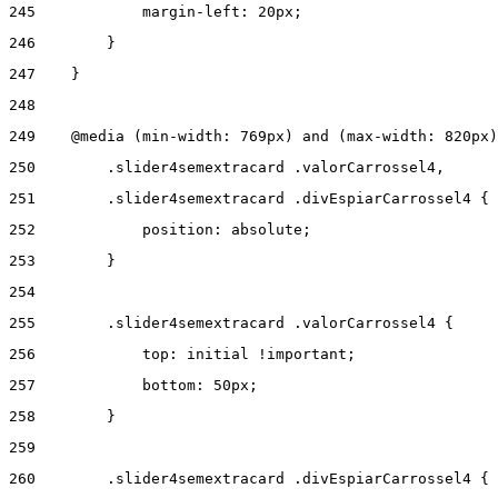
245
            margin-left: 20px; 
246
        } 
247
    } 
248
249
    @media (min-width: 769px) and (max-width: 820px)
250
        .slider4semextracard .valorCarrossel4, 
251
        .slider4semextracard .divEspiarCarrossel4 { 
252
            position: absolute; 
253
        } 
254
255
        .slider4semextracard .valorCarrossel4 { 
256
            top: initial !important; 
257
            bottom: 50px; 
258
        } 
259
260
        .slider4semextracard .divEspiarCarrossel4 { 