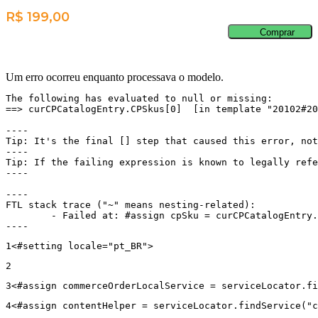
R$ 199,00
Comprar
Um erro ocorreu enquanto processava o modelo.
The following has evaluated to null or missing:

==> curCPCatalogEntry.CPSkus[0]  [in template "20102#20
----

Tip: It's the final [] step that caused this error, not
----

Tip: If the failing expression is known to legally refe
----

----

FTL stack trace ("~" means nesting-related):

	- Failed at: #assign cpSku = curCPCatalogEntry.CPS...  [in template "20102#20129#43699000" at line 14, column 13]

----
1
<#setting locale="pt_BR"> 
2
3
<#assign commerceOrderLocalService = serviceLocator.fi
4
<#assign contentHelper = serviceLocator.findService("c