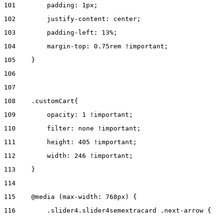
101
        padding: 1px; 
102
        justify-content: center;  
103
        padding-left: 13%; 
104
        margin-top: 0.75rem !important; 
105
    } 
106
107
108
    .customCart{ 
109
        opacity: 1 !important; 
110
        filter: none !important; 
111
        height: 405 !important; 
112
        width: 246 !important; 
113
    } 
114
115
    @media (max-width: 768px) { 
116
        .slider4.slider4semextracard .next-arrow { 