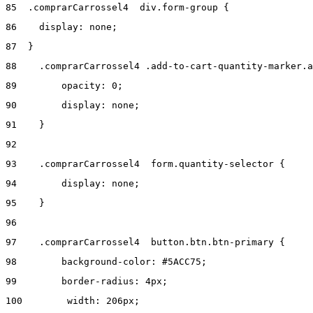
85
  .comprarCarrossel4  div.form-group { 
86
    display: none; 
87
  } 
88
    .comprarCarrossel4 .add-to-cart-quantity-marker.a
89
        opacity: 0; 
90
        display: none; 
91
    } 
92
93
    .comprarCarrossel4  form.quantity-selector { 
94
        display: none; 
95
    } 
96
97
    .comprarCarrossel4  button.btn.btn-primary { 
98
        background-color: #5ACC75; 
99
        border-radius: 4px; 
100
        width: 206px; 