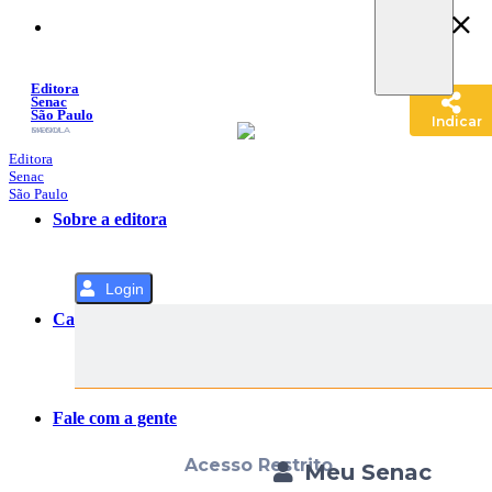
Pular
para
o
Conteúdo
Editora
Senac
São Paulo
Indicar
SACOLA
MENU
Editora
Senac
São Paulo
Sobre a editora
Login
Categorias
Fale com a gente
Acesso Restrito
Meu Senac