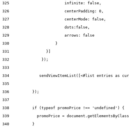
325
                        infinite: false, 
326
                        centerPadding: 0, 
327
                        centerMode: false, 
328
                        dots:false, 
329
                        arrows: false 
330
                    } 
331
                }] 
332
              }); 
333
334
             sendViewItemList([<#list entries as cur
335
336
          }); 
337
338
          if (typeof promoPrice !== 'undefined') { 
339
            promoPrice = document.getElementsByClass
340
          } 