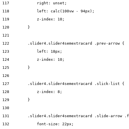
117
            right: unset; 
118
            left: calc(100vw - 94px); 
119
            z-index: 10; 
120
        } 
121
122
        .slider4.slider4semextracard .prev-arrow { 
123
            left: 18px; 
124
            z-index: 10; 
125
        } 
126
127
        .slider4.slider4semextracard .slick-list { 
128
            z-index: 8; 
129
        } 
130
131
        .slider4.slider4semextracard .slide-arrow .f
132
            font-size: 22px; 