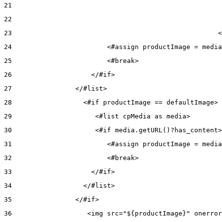
21
22
23
                                                    <
24
                        <#assign productImage = media
25
                        <#break> 
26
                    </#if> 
27
                </#list> 
28
                  <#if productImage == defaultImage> 
29
                     <#list cpMedia as media> 
30
                     <#if media.getURL()?has_content>
31
                        <#assign productImage = media
32
                        <#break> 
33
                    </#if> 
34
                  </#list> 
35
                </#if> 
36
                   <img src="${productImage}" onerror