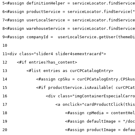
5
<#assign definitionHelper = serviceLocator.findService
6
<#assign productService = serviceLocator.findService("
7
<#assign userLocalService = serviceLocator.findService
8
<#assign warehouseService = serviceLocator.findService
9
<#assign companyId =  userLocalService.getUser(themeDi
10
11
<div class="slider4 slider4semextracard"> 
12
    <#if entries?has_content> 
13
        <#list entries as curCPCatalogEntry> 
14
            <#assign cpSku = curCPCatalogEntry.CPSkus
15
            <#if productService.isAvailable( curCPCat
16
                <div class="imgContainerEspecialCarro
17
                    <a onclick="cardProductClick(this
18
                        <#assign cpMedia = contentHel
19
                        <#assign defaultImage = "/doc
20
                        <#assign productImage = defau