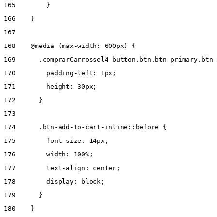
165
        } 
166
    } 
167
168
    @media (max-width: 600px) { 
169
      .comprarCarrossel4 button.btn.btn-primary.btn-
170
        padding-left: 1px; 
171
        height: 30px; 
172
      } 
173
174
      .btn-add-to-cart-inline::before { 
175
        font-size: 14px; 
176
        width: 100%; 
177
        text-align: center; 
178
        display: block; 
179
      } 
180
    } 