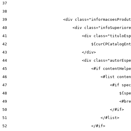
37
38
39
                        <div class="informacoesProdut
40
                            <div class="infoSuperiore
41
                                <div class="tituloEsp
42
                                    ${curCPCatalogEnt
43
                                </div> 
44
                                <div class="autorEspe
45
                                    <#if contentHelpe
46
                                        <#list conten
47
                                            <#if spec
48
                                                ${spe
49
                                                <#bre
50
                                            </#if> 
51
                                        </#list> 
52
                                    </#if> 