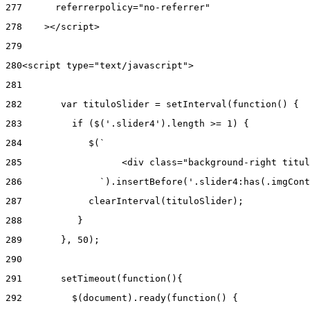
277
      referrerpolicy="no-referrer" 
278
    ></script> 
279
280
<script type="text/javascript"> 
281
282
       var tituloSlider = setInterval(function() { 
283
         if ($('.slider4').length >= 1) { 
284
            $(` 
285
                  <div class="background-right titul
286
              `).insertBefore('.slider4:has(.imgCont
287
            clearInterval(tituloSlider); 
288
          } 
289
       }, 50); 
290
291
       setTimeout(function(){ 
292
         $(document).ready(function() { 