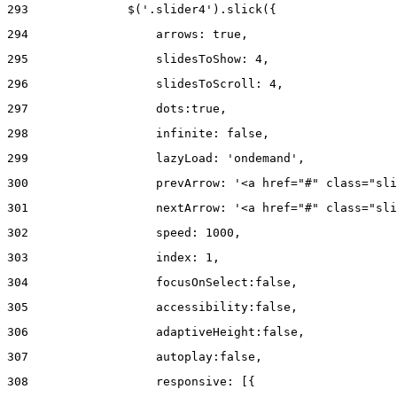
293
              $('.slider4').slick({ 
294
                  arrows: true, 
295
                  slidesToShow: 4, 
296
                  slidesToScroll: 4, 
297
                  dots:true, 
298
                  infinite: false, 
299
                  lazyLoad: 'ondemand', 
300
                  prevArrow: '<a href="#" class="sli
301
                  nextArrow: '<a href="#" class="sli
302
                  speed: 1000,  
303
                  index: 1, 
304
                  focusOnSelect:false, 
305
                  accessibility:false, 
306
                  adaptiveHeight:false, 
307
                  autoplay:false, 
308
                  responsive: [{ 