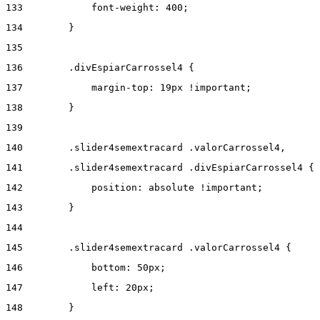
133
            font-weight: 400; 
134
        } 
135
136
        .divEspiarCarrossel4 { 
137
            margin-top: 19px !important; 
138
        } 
139
140
        .slider4semextracard .valorCarrossel4, 
141
        .slider4semextracard .divEspiarCarrossel4 { 
142
            position: absolute !important; 
143
        } 
144
145
        .slider4semextracard .valorCarrossel4 { 
146
            bottom: 50px; 
147
            left: 20px; 
148
        } 