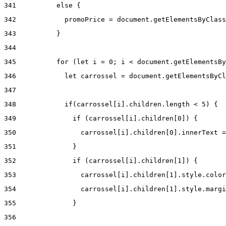
341
          else { 
342
            promoPrice = document.getElementsByClass
343
          } 
344
345
          for (let i = 0; i < document.getElementsBy
346
            let carrossel = document.getElementsByCl
347
348
            if(carrossel[i].children.length < 5) { 
349
              if (carrossel[i].children[0]) { 
350
                carrossel[i].children[0].innerText =
351
              } 
352
              if (carrossel[i].children[1]) { 
353
                carrossel[i].children[1].style.color
354
                carrossel[i].children[1].style.margi
355
              } 
356