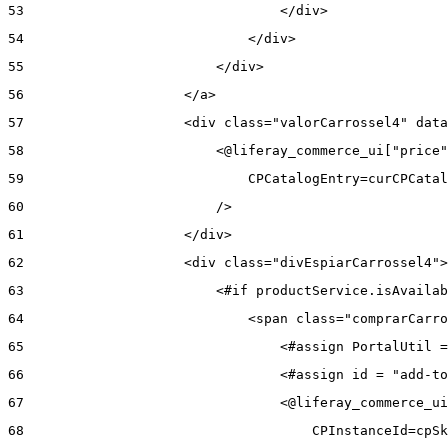
53
                                </div> 
54
                            </div> 
55
                        </div> 
56
                    </a> 
57
                    <div class="valorCarrossel4" data
58
                        <@liferay_commerce_ui["price"
59
                            CPCatalogEntry=curCPCatal
60
                        /> 
61
                    </div> 
62
                    <div class="divEspiarCarrossel4">
63
                        <#if productService.isAvailab
64
                            <span class="comprarCarro
65
                                <#assign PortalUtil =
66
                                <#assign id = "add-to
67
                                <@liferay_commerce_ui
68
                                    CPInstanceId=cpSk