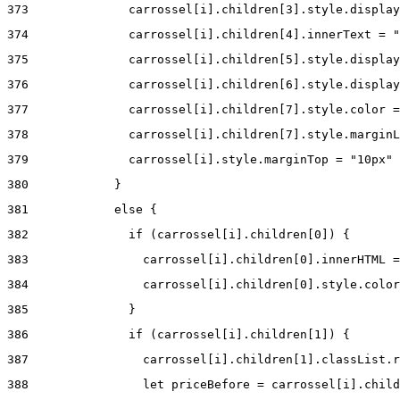
373
              carrossel[i].children[3].style.display
374
              carrossel[i].children[4].innerText = "
375
              carrossel[i].children[5].style.display
376
              carrossel[i].children[6].style.display
377
              carrossel[i].children[7].style.color =
378
              carrossel[i].children[7].style.marginL
379
              carrossel[i].style.marginTop = "10px" 
380
            } 
381
            else { 
382
              if (carrossel[i].children[0]) { 
383
                carrossel[i].children[0].innerHTML =
384
                carrossel[i].children[0].style.color
385
              } 
386
              if (carrossel[i].children[1]) { 
387
                carrossel[i].children[1].classList.r
388
                let priceBefore = carrossel[i].child