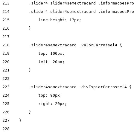
213
        .slider4.slider4semextracard .informacoesPro
214
        .slider4.slider4semextracard .informacoesPro
215
            line-height: 17px; 
216
        } 
217
218
        .slider4semextracard .valorCarrossel4 { 
219
            top: 100px; 
220
            left: 20px; 
221
        } 
222
223
        .slider4semextracard .divEspiarCarrossel4 { 
224
            top: 90px; 
225
            right: 20px; 
226
        } 
227
    } 
228