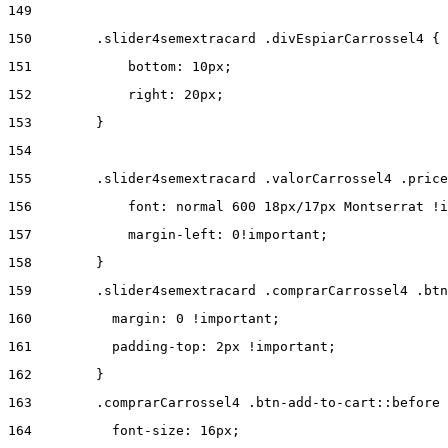
149
150
        .slider4semextracard .divEspiarCarrossel4 { 
151
            bottom: 10px; 
152
            right: 20px; 
153
        } 
154
155
        .slider4semextracard .valorCarrossel4 .price
156
            font: normal 600 18px/17px Montserrat !i
157
            margin-left: 0!important; 
158
        } 
159
        .slider4semextracard .comprarCarrossel4 .btn
160
          margin: 0 !important; 
161
          padding-top: 2px !important; 
162
        } 
163
        .comprarCarrossel4 .btn-add-to-cart::before 
164
          font-size: 16px; 