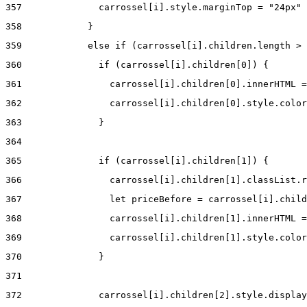
357
              carrossel[i].style.marginTop = "24px" 
358
            } 
359
            else if (carrossel[i].children.length > 
360
              if (carrossel[i].children[0]) { 
361
                carrossel[i].children[0].innerHTML =
362
                carrossel[i].children[0].style.color
363
              } 
364
365
              if (carrossel[i].children[1]) { 
366
                carrossel[i].children[1].classList.r
367
                let priceBefore = carrossel[i].child
368
                carrossel[i].children[1].innerHTML =
369
                carrossel[i].children[1].style.color
370
              } 
371
372
              carrossel[i].children[2].style.display