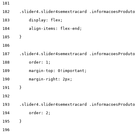
181
182
    .slider4.slider4semextracard .informacoesProduto
183
        display: flex; 
184
        align-items: flex-end; 
185
    } 
186
187
    .slider4.slider4semextracard .informacoesProdut
188
        order: 1; 
189
        margin-top: 0!important; 
190
        margin-right: 2px; 
191
    } 
192
193
    .slider4.slider4semextracard .informacoesProduto
194
        order: 2; 
195
    } 
196