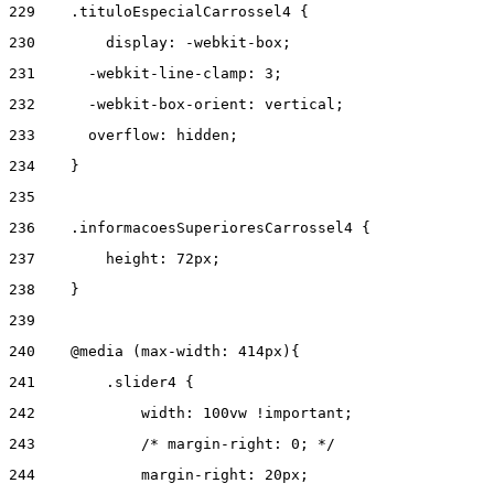
229
    .tituloEspecialCarrossel4 { 
230
        display: -webkit-box; 
231
      -webkit-line-clamp: 3; 
232
      -webkit-box-orient: vertical; 
233
      overflow: hidden; 
234
    } 
235
236
    .informacoesSuperioresCarrossel4 { 
237
        height: 72px; 
238
    } 
239
240
    @media (max-width: 414px){ 
241
        .slider4 { 
242
            width: 100vw !important; 
243
            /* margin-right: 0; */ 
244
            margin-right: 20px; 