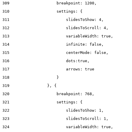
309
                    breakpoint: 1200, 
310
                    settings: { 
311
                        slidesToShow: 4, 
312
                        slidesToScroll: 4, 
313
                        variableWidth: true, 
314
                        infinite: false, 
315
                        centerMode: false, 
316
                        dots:true, 
317
                        arrows: true 
318
                    } 
319
                }, { 
320
                    breakpoint: 768, 
321
                    settings: { 
322
                        slidesToShow: 1, 
323
                        slidesToScroll: 1, 
324
                        variableWidth: true, 