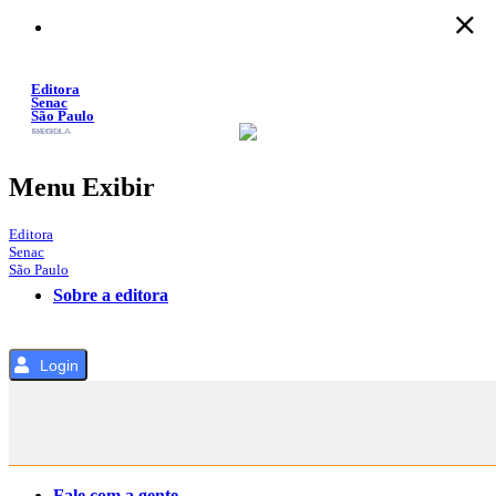
Pular
para
o
Conteúdo
Editora
Senac
São Paulo
SACOLA
MENU
Menu Exibir
Editora
Senac
São Paulo
Sobre a editora
Login
Categorias
Fale com a gente