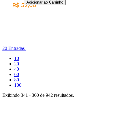
Adicionar ao Carrinho
R$ 52,00
Por
página
20 Entradas
Entradas
10
por
Entradas
20
Página
por
Entradas
40
Página
por
Entradas
60
Página
por
Entradas
80
Página
por
Entradas
100
Página
por
Exibindo 341 - 360 de 942 resultados.
Página
Página
anterior