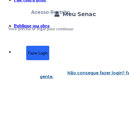
Acesso Restrito
Meu Senac
Publique sua obra
Você precisa se logar para continuar.
Fazer Login
Não consegue fazer login?
f
gente
.