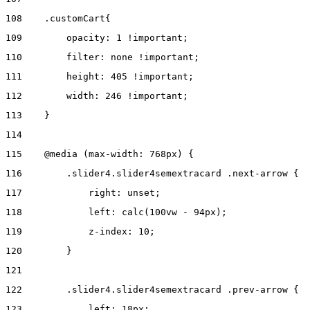
108
    .customCart{ 
109
        opacity: 1 !important; 
110
        filter: none !important; 
111
        height: 405 !important; 
112
        width: 246 !important; 
113
    } 
114
115
    @media (max-width: 768px) { 
116
        .slider4.slider4semextracard .next-arrow { 
117
            right: unset; 
118
            left: calc(100vw - 94px); 
119
            z-index: 10; 
120
        } 
121
122
        .slider4.slider4semextracard .prev-arrow { 
123
            left: 18px; 