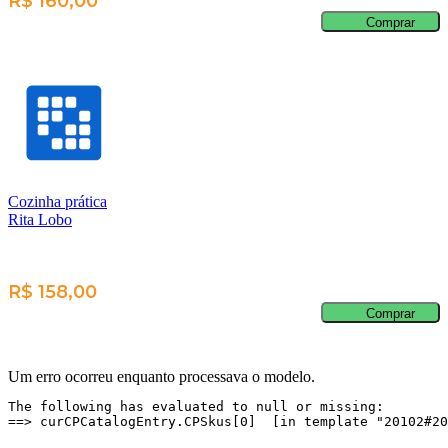
R$ 160,00
Comprar
Cozinha prática
Rita Lobo
R$ 158,00
Comprar
Um erro ocorreu enquanto processava o modelo.
The following has evaluated to null or missing:

==> curCPCatalogEntry.CPSkus[0]  [in template "20102#20