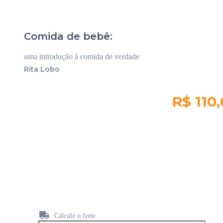
Comida de bebê:
uma introdução à comida de verdade
Rita Lobo
R$ 110
Quantidade em
estoque:
7117
Calcule o frete