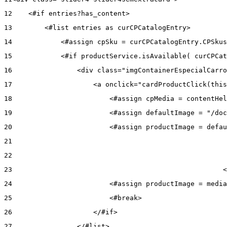
12
    <#if entries?has_content> 
13
        <#list entries as curCPCatalogEntry> 
14
            <#assign cpSku = curCPCatalogEntry.CPSkus
15
            <#if productService.isAvailable( curCPCat
16
                <div class="imgContainerEspecialCarro
17
                    <a onclick="cardProductClick(this
18
                        <#assign cpMedia = contentHel
19
                        <#assign defaultImage = "/doc
20
                        <#assign productImage = defau
21
22
23
                                                    <
24
                        <#assign productImage = media
25
                        <#break> 
26
                    </#if> 
27
                </#list> 