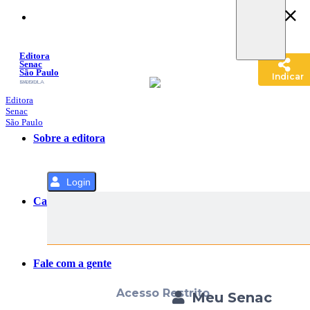
Pular
para
o
Conteúdo
Editora
Senac
São Paulo
Indicar
SACOLA
MENU
Editora
Senac
São Paulo
Sobre a editora
Login
Categorias
Fale com a gente
Acesso Restrito
Meu Senac