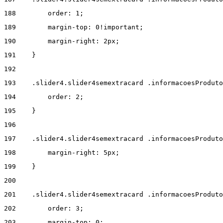
188
        order: 1; 
189
        margin-top: 0!important; 
190
        margin-right: 2px; 
191
    } 
192
193
    .slider4.slider4semextracard .informacoesProduto
194
        order: 2; 
195
    } 
196
197
    .slider4.slider4semextracard .informacoesProduto
198
        margin-right: 5px; 
199
    } 
200
201
    .slider4.slider4semextracard .informacoesProduto
202
        order: 3; 
203
        margin-top: 0; 