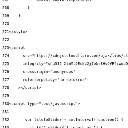
268
        } 
269
    } 
270
271
</style> 
272
273
<script 
274
      src="https://cdnjs.cloudflare.com/ajax/libs/sl
275
      integrity="sha512-XtmMtDEcNz2j7ekrtHvOVR4iwwaD
276
      crossorigin="anonymous" 
277
      referrerpolicy="no-referrer" 
278
    ></script> 
279
280
<script type="text/javascript"> 
281
282
       var tituloSlider = setInterval(function() { 
283
         if ($('.slider4').length >= 1) { 