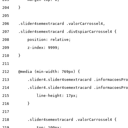
204
    } 
205
206
    .slider4semextracard .valorCarrossel4, 
207
    .slider4semextracard .divEspiarCarrossel4 { 
208
        position: relative; 
209
        z-index: 9999; 
210
    } 
211
212
    @media (min-width: 769px) { 
213
        .slider4.slider4semextracard .informacoesPro
214
        .slider4.slider4semextracard .informacoesPro
215
            line-height: 17px; 
216
        } 
217
218
        .slider4semextracard .valorCarrossel4 { 
219
            top: 100px; 