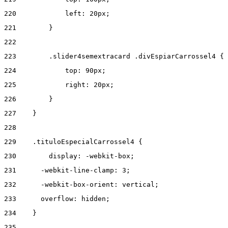
220
            left: 20px; 
221
        } 
222
223
        .slider4semextracard .divEspiarCarrossel4 { 
224
            top: 90px; 
225
            right: 20px; 
226
        } 
227
    } 
228
229
    .tituloEspecialCarrossel4 { 
230
        display: -webkit-box; 
231
      -webkit-line-clamp: 3; 
232
      -webkit-box-orient: vertical; 
233
      overflow: hidden; 
234
    } 
235