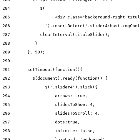
284
            $(` 
285
                  <div class="background-right titul
286
              `).insertBefore('.slider4:has(.imgCont
287
            clearInterval(tituloSlider); 
288
          } 
289
       }, 50); 
290
291
       setTimeout(function(){ 
292
         $(document).ready(function() { 
293
              $('.slider4').slick({ 
294
                  arrows: true, 
295
                  slidesToShow: 4, 
296
                  slidesToScroll: 4, 
297
                  dots:true, 
298
                  infinite: false, 
299
                  lazyLoad: 'ondemand', 