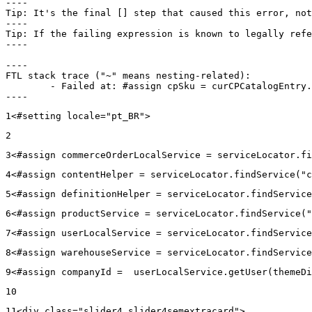
----

Tip: It's the final [] step that caused this error, not
----

Tip: If the failing expression is known to legally refe
----

----

FTL stack trace ("~" means nesting-related):

	- Failed at: #assign cpSku = curCPCatalogEntry.CPS...  [in template "20102#20129#43699000" at line 14, column 13]

----
1
<#setting locale="pt_BR"> 
2
3
<#assign commerceOrderLocalService = serviceLocator.fi
4
<#assign contentHelper = serviceLocator.findService("c
5
<#assign definitionHelper = serviceLocator.findService
6
<#assign productService = serviceLocator.findService("
7
<#assign userLocalService = serviceLocator.findService
8
<#assign warehouseService = serviceLocator.findService
9
<#assign companyId =  userLocalService.getUser(themeDi
10
11
<div class="slider4 slider4semextracard"> 