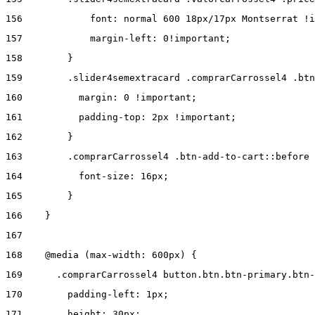
156
            font: normal 600 18px/17px Montserrat !i
157
            margin-left: 0!important; 
158
        } 
159
        .slider4semextracard .comprarCarrossel4 .btn
160
          margin: 0 !important; 
161
          padding-top: 2px !important; 
162
        } 
163
        .comprarCarrossel4 .btn-add-to-cart::before 
164
          font-size: 16px; 
165
        } 
166
    } 
167
168
    @media (max-width: 600px) { 
169
      .comprarCarrossel4 button.btn.btn-primary.btn-
170
        padding-left: 1px; 
171
        height: 30px; 