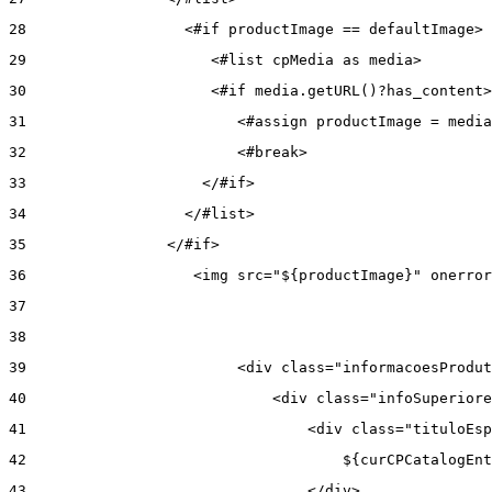
28
                  <#if productImage == defaultImage> 
29
                     <#list cpMedia as media> 
30
                     <#if media.getURL()?has_content>
31
                        <#assign productImage = media
32
                        <#break> 
33
                    </#if> 
34
                  </#list> 
35
                </#if> 
36
                   <img src="${productImage}" onerror
37
38
39
                        <div class="informacoesProdut
40
                            <div class="infoSuperiore
41
                                <div class="tituloEsp
42
                                    ${curCPCatalogEnt
43
                                </div> 