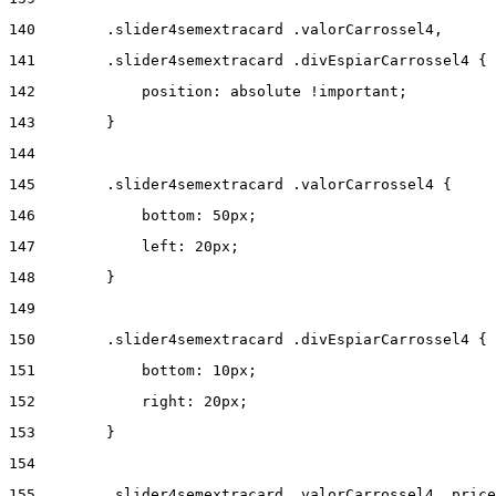
140
        .slider4semextracard .valorCarrossel4, 
141
        .slider4semextracard .divEspiarCarrossel4 { 
142
            position: absolute !important; 
143
        } 
144
145
        .slider4semextracard .valorCarrossel4 { 
146
            bottom: 50px; 
147
            left: 20px; 
148
        } 
149
150
        .slider4semextracard .divEspiarCarrossel4 { 
151
            bottom: 10px; 
152
            right: 20px; 
153
        } 
154
155
        .slider4semextracard .valorCarrossel4 .price