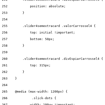
252
            position: absolute; 
253
        } 
254
255
        .slider4semextracard .valorCarrossel4 { 
256
            top: initial !important; 
257
            bottom: 50px; 
258
        } 
259
260
        .slider4semextracard .divEspiarCarrossel4 { 
261
            top: 315px; 
262
        } 
263
    } 
264
265
    @media (max-width: 1200px) { 
266
      	.slick-dots { 
267
            width: 100vw !important; 