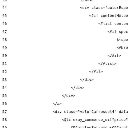
44
                                <div class="autorEspe
45
                                    <#if contentHelpe
46
                                        <#list conten
47
                                            <#if spec
48
                                                ${spe
49
                                                <#bre
50
                                            </#if> 
51
                                        </#list> 
52
                                    </#if> 
53
                                </div> 
54
                            </div> 
55
                        </div> 
56
                    </a> 
57
                    <div class="valorCarrossel4" data
58
                        <@liferay_commerce_ui["price"
59
                            CPCatalogEntry=curCPCatal