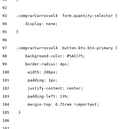
92
93
    .comprarCarrossel4  form.quantity-selector { 
94
        display: none; 
95
    } 
96
97
    .comprarCarrossel4  button.btn.btn-primary { 
98
        background-color: #5ACC75; 
99
        border-radius: 4px; 
100
        width: 206px; 
101
        padding: 1px; 
102
        justify-content: center;  
103
        padding-left: 13%; 
104
        margin-top: 0.75rem !important; 
105
    } 
106
107