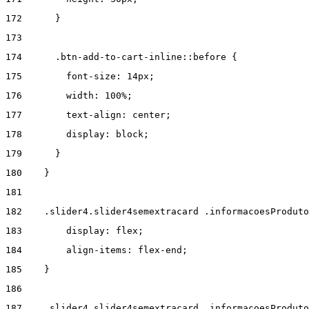
172
      } 
173
174
      .btn-add-to-cart-inline::before { 
175
        font-size: 14px; 
176
        width: 100%; 
177
        text-align: center; 
178
        display: block; 
179
      } 
180
    } 
181
182
    .slider4.slider4semextracard .informacoesProduto
183
        display: flex; 
184
        align-items: flex-end; 
185
    } 
186
187
    .slider4.slider4semextracard .informacoesProdut