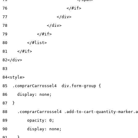
76
                        </#if> 
77
                    </div> 
78
                </div> 
79
            </#if> 
80
        </#list> 
81
    </#if> 
82
</div> 
83
84
<style> 
85
  .comprarCarrossel4  div.form-group { 
86
    display: none; 
87
  } 
88
    .comprarCarrossel4 .add-to-cart-quantity-marker.a
89
        opacity: 0; 
90
        display: none; 
91
    } 