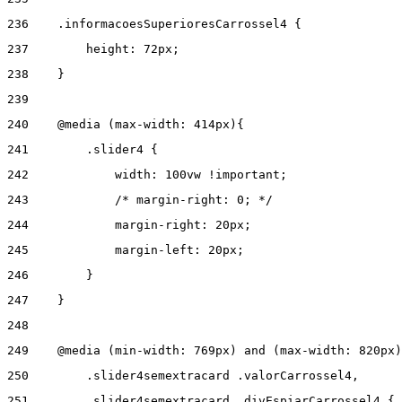
236
    .informacoesSuperioresCarrossel4 { 
237
        height: 72px; 
238
    } 
239
240
    @media (max-width: 414px){ 
241
        .slider4 { 
242
            width: 100vw !important; 
243
            /* margin-right: 0; */ 
244
            margin-right: 20px; 
245
            margin-left: 20px; 
246
        } 
247
    } 
248
249
    @media (min-width: 769px) and (max-width: 820px)
250
        .slider4semextracard .valorCarrossel4, 
251
        .slider4semextracard .divEspiarCarrossel4 { 