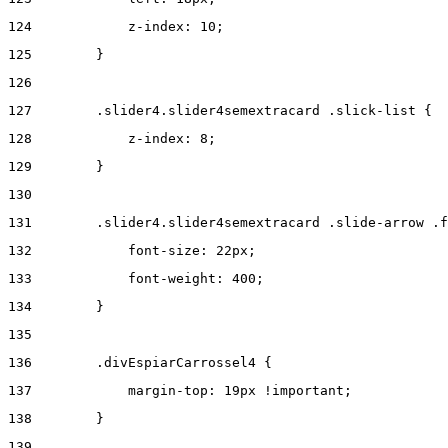
124
            z-index: 10; 
125
        } 
126
127
        .slider4.slider4semextracard .slick-list { 
128
            z-index: 8; 
129
        } 
130
131
        .slider4.slider4semextracard .slide-arrow .f
132
            font-size: 22px; 
133
            font-weight: 400; 
134
        } 
135
136
        .divEspiarCarrossel4 { 
137
            margin-top: 19px !important; 
138
        } 
139