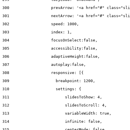
300
                  prevArrow: '<a href="#" class="sli
301
                  nextArrow: '<a href="#" class="sli
302
                  speed: 1000,  
303
                  index: 1, 
304
                  focusOnSelect:false, 
305
                  accessibility:false, 
306
                  adaptiveHeight:false, 
307
                  autoplay:false, 
308
                  responsive: [{ 
309
                    breakpoint: 1200, 
310
                    settings: { 
311
                        slidesToShow: 4, 
312
                        slidesToScroll: 4, 
313
                        variableWidth: true, 
314
                        infinite: false, 
315
                        centerMode: false, 