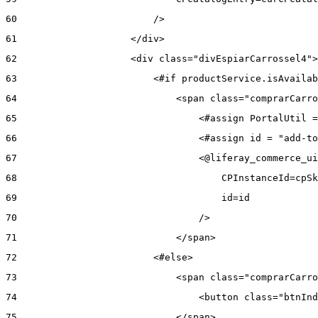
60
                        /> 
61
                    </div> 
62
                    <div class="divEspiarCarrossel4">
63
                        <#if productService.isAvailab
64
                            <span class="comprarCarro
65
                                <#assign PortalUtil =
66
                                <#assign id = "add-to
67
                                <@liferay_commerce_ui
68
                                    CPInstanceId=cpSk
69
                                    id=id 
70
                                /> 
71
                            </span> 
72
                        <#else> 
73
                            <span class="comprarCarro
74
                                <button class="btnInd
75
                            </span> 