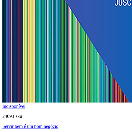
Indisponível
24093-sku
Servir bem é um bom negócio