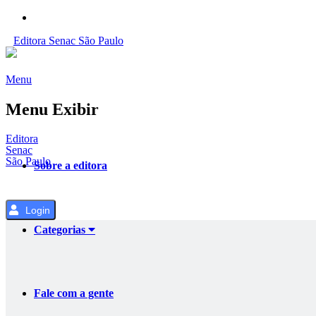
Pular
para
Editora
Senac
São Paulo
o
Conteúdo
Menu
Menu Exibir
Editora
Senac
São Paulo
Sobre a editora
Login
Categorias
Fale com a gente