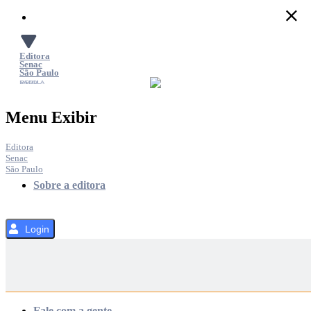
Pular
para
o
Conteúdo
Editora
Senac
São Paulo
SACOLA
MENU
Menu Exibir
Editora
Senac
São Paulo
Sobre a editora
Login
Categorias
Fale com a gente