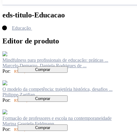
eds-titulo-Educacao
Educação
Editor de produto
Mindfulness para profissionais de educação: práticas ...
Marcelo Demarzo, Daniela Rodrigues de ...
Comprar
Por:
R$ 89,00
O modelo da competência: trajetória histórica, desafios ...
Philippe Zarifian
Comprar
Por:
R$ 110,00
Formação de professores e escola na contemporaneidade
Marina Graziela Feldmann
Comprar
Por:
R$ 73,00