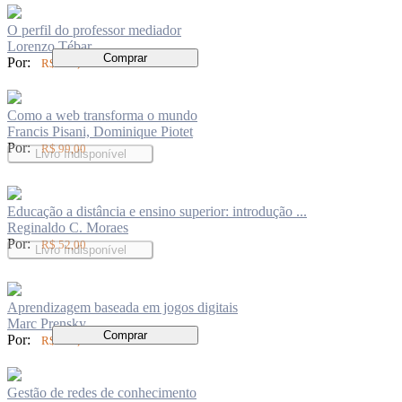
O perfil do professor mediador
Lorenzo Tébar
Comprar
Por:
R$ 199,00
Como a web transforma o mundo
Francis Pisani, Dominique Piotet
Por:
R$ 99,00
Livro Indisponível
Educação a distância e ensino superior: introdução ...
Reginaldo C. Moraes
Por:
R$ 52,00
Livro Indisponível
Aprendizagem baseada em jogos digitais
Marc Prensky
Comprar
Por:
R$ 199,00
Gestão de redes de conhecimento