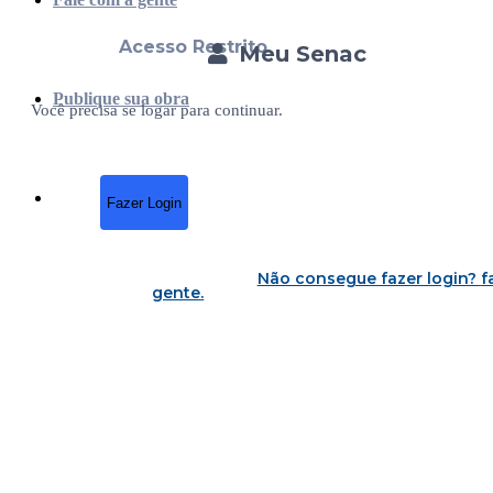
Acesso Restrito
Meu Senac
Publique sua obra
Você precisa se logar para continuar.
Fazer Login
Não consegue fazer login?
f
gente
.