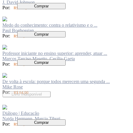
J. David Johnson
Comprar
Por:
R$ 156,00
Medo do conhecimento: contra o relativismo e o ...
Paul Boghossian
Comprar
Por:
R$ 50,00
Professor iniciante no ensino superior: aprender, atuar ...
Marcos Tarciso Masetto, Cecília Gaeta
Comprar
Por:
R$ 83,00
De volta à escola: porque todos merecem uma segunda ...
Mike Rose
Por:
R$ 64,00
Livro Indisponível
Diálogo | Educação
Najda Hermann, Marcia Tiburi
Comprar
Por:
R$ 62,00