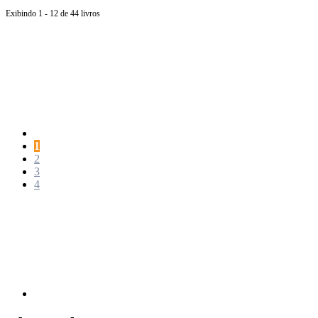
Exibindo 1 - 12 de 44 livros
Página
anterior
Página
1
Página
2
Página
3
Página
4
Próxima
página