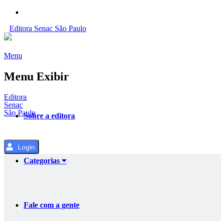
Pular
para
Editora
Senac
São Paulo
o
Conteúdo
Menu
Menu Exibir
Editora
Senac
São Paulo
Sobre a editora
Login
Categorias
Fale com a gente