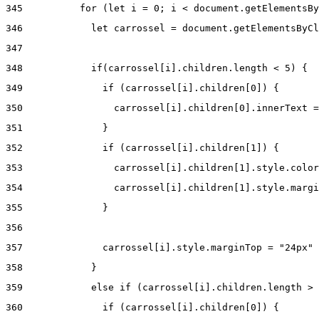
345
          for (let i = 0; i < document.getElementsBy
346
            let carrossel = document.getElementsByCl
347
348
            if(carrossel[i].children.length < 5) { 
349
              if (carrossel[i].children[0]) { 
350
                carrossel[i].children[0].innerText =
351
              } 
352
              if (carrossel[i].children[1]) { 
353
                carrossel[i].children[1].style.color
354
                carrossel[i].children[1].style.margi
355
              } 
356
357
              carrossel[i].style.marginTop = "24px" 
358
            } 
359
            else if (carrossel[i].children.length > 
360
              if (carrossel[i].children[0]) { 