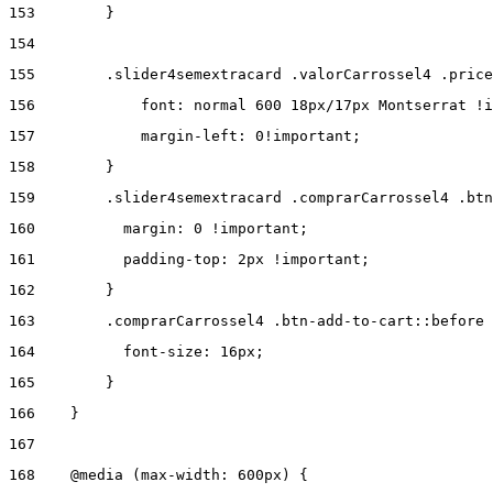
153
        } 
154
155
        .slider4semextracard .valorCarrossel4 .price
156
            font: normal 600 18px/17px Montserrat !i
157
            margin-left: 0!important; 
158
        } 
159
        .slider4semextracard .comprarCarrossel4 .btn
160
          margin: 0 !important; 
161
          padding-top: 2px !important; 
162
        } 
163
        .comprarCarrossel4 .btn-add-to-cart::before 
164
          font-size: 16px; 
165
        } 
166
    } 
167
168
    @media (max-width: 600px) { 