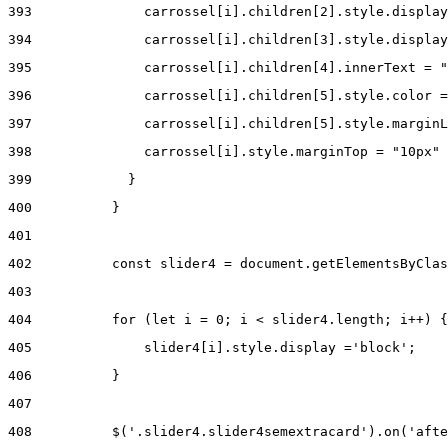
393
              carrossel[i].children[2].style.display
394
              carrossel[i].children[3].style.display
395
              carrossel[i].children[4].innerText = "
396
              carrossel[i].children[5].style.color =
397
              carrossel[i].children[5].style.marginL
398
              carrossel[i].style.marginTop = "10px" 
399
            } 
400
          } 
401
402
          const slider4 = document.getElementsByClas
403
404
          for (let i = 0; i < slider4.length; i++) {
405
              slider4[i].style.display ='block'; 
406
          } 
407
408
          $('.slider4.slider4semextracard').on('afte