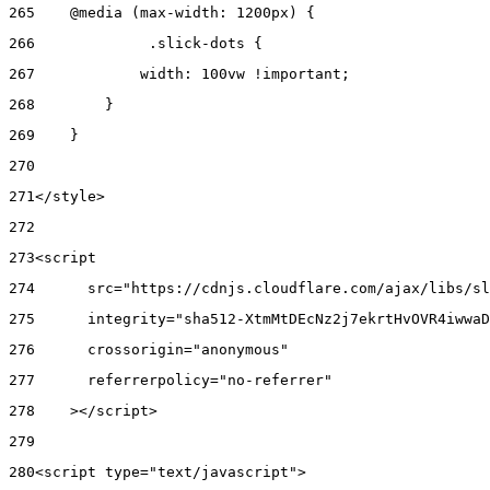
265
    @media (max-width: 1200px) { 
266
      	.slick-dots { 
267
            width: 100vw !important; 
268
        } 
269
    } 
270
271
</style> 
272
273
<script 
274
      src="https://cdnjs.cloudflare.com/ajax/libs/sl
275
      integrity="sha512-XtmMtDEcNz2j7ekrtHvOVR4iwwaD
276
      crossorigin="anonymous" 
277
      referrerpolicy="no-referrer" 
278
    ></script> 
279
280
<script type="text/javascript"> 