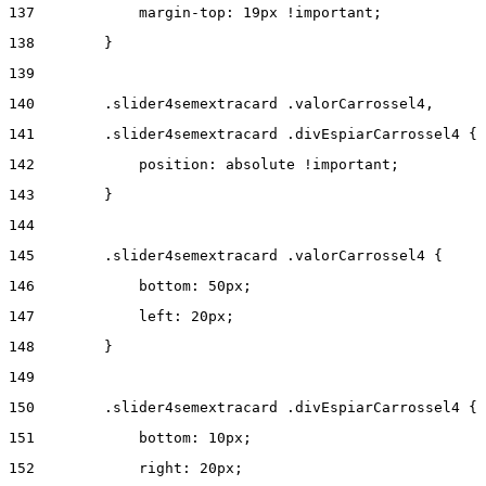
137
            margin-top: 19px !important; 
138
        } 
139
140
        .slider4semextracard .valorCarrossel4, 
141
        .slider4semextracard .divEspiarCarrossel4 { 
142
            position: absolute !important; 
143
        } 
144
145
        .slider4semextracard .valorCarrossel4 { 
146
            bottom: 50px; 
147
            left: 20px; 
148
        } 
149
150
        .slider4semextracard .divEspiarCarrossel4 { 
151
            bottom: 10px; 
152
            right: 20px; 