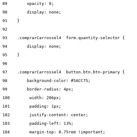
89
        opacity: 0; 
90
        display: none; 
91
    } 
92
93
    .comprarCarrossel4  form.quantity-selector { 
94
        display: none; 
95
    } 
96
97
    .comprarCarrossel4  button.btn.btn-primary { 
98
        background-color: #5ACC75; 
99
        border-radius: 4px; 
100
        width: 206px; 
101
        padding: 1px; 
102
        justify-content: center;  
103
        padding-left: 13%; 
104
        margin-top: 0.75rem !important; 