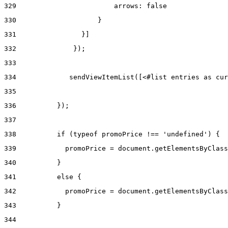
329
                        arrows: false 
330
                    } 
331
                }] 
332
              }); 
333
334
             sendViewItemList([<#list entries as cur
335
336
          }); 
337
338
          if (typeof promoPrice !== 'undefined') { 
339
            promoPrice = document.getElementsByClass
340
          } 
341
          else { 
342
            promoPrice = document.getElementsByClass
343
          } 
344