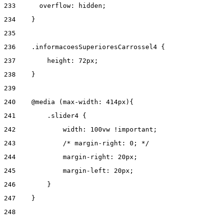
233
      overflow: hidden; 
234
    } 
235
236
    .informacoesSuperioresCarrossel4 { 
237
        height: 72px; 
238
    } 
239
240
    @media (max-width: 414px){ 
241
        .slider4 { 
242
            width: 100vw !important; 
243
            /* margin-right: 0; */ 
244
            margin-right: 20px; 
245
            margin-left: 20px; 
246
        } 
247
    } 
248