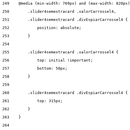
249
    @media (min-width: 769px) and (max-width: 820px)
250
        .slider4semextracard .valorCarrossel4, 
251
        .slider4semextracard .divEspiarCarrossel4 { 
252
            position: absolute; 
253
        } 
254
255
        .slider4semextracard .valorCarrossel4 { 
256
            top: initial !important; 
257
            bottom: 50px; 
258
        } 
259
260
        .slider4semextracard .divEspiarCarrossel4 { 
261
            top: 315px; 
262
        } 
263
    } 
264