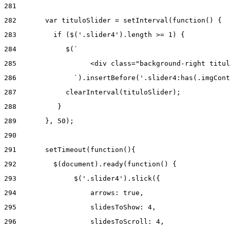
281
282
       var tituloSlider = setInterval(function() { 
283
         if ($('.slider4').length >= 1) { 
284
            $(` 
285
                  <div class="background-right titul
286
              `).insertBefore('.slider4:has(.imgCont
287
            clearInterval(tituloSlider); 
288
          } 
289
       }, 50); 
290
291
       setTimeout(function(){ 
292
         $(document).ready(function() { 
293
              $('.slider4').slick({ 
294
                  arrows: true, 
295
                  slidesToShow: 4, 
296
                  slidesToScroll: 4, 