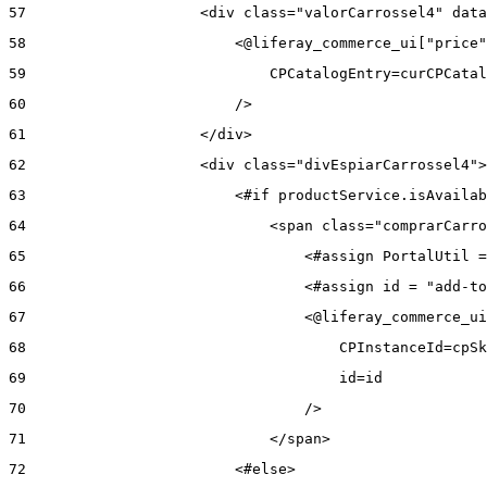
57
                    <div class="valorCarrossel4" data
58
                        <@liferay_commerce_ui["price"
59
                            CPCatalogEntry=curCPCatal
60
                        /> 
61
                    </div> 
62
                    <div class="divEspiarCarrossel4">
63
                        <#if productService.isAvailab
64
                            <span class="comprarCarro
65
                                <#assign PortalUtil =
66
                                <#assign id = "add-to
67
                                <@liferay_commerce_ui
68
                                    CPInstanceId=cpSk
69
                                    id=id 
70
                                /> 
71
                            </span> 
72
                        <#else> 