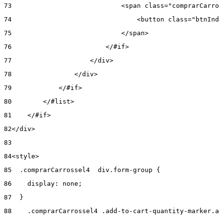
73
                            <span class="comprarCarro
74
                                <button class="btnInd
75
                            </span> 
76
                        </#if> 
77
                    </div> 
78
                </div> 
79
            </#if> 
80
        </#list> 
81
    </#if> 
82
</div> 
83
84
<style> 
85
  .comprarCarrossel4  div.form-group { 
86
    display: none; 
87
  } 
88
    .comprarCarrossel4 .add-to-cart-quantity-marker.a