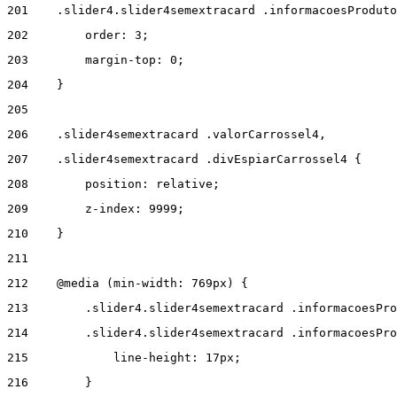
201
    .slider4.slider4semextracard .informacoesProduto
202
        order: 3; 
203
        margin-top: 0; 
204
    } 
205
206
    .slider4semextracard .valorCarrossel4, 
207
    .slider4semextracard .divEspiarCarrossel4 { 
208
        position: relative; 
209
        z-index: 9999; 
210
    } 
211
212
    @media (min-width: 769px) { 
213
        .slider4.slider4semextracard .informacoesPro
214
        .slider4.slider4semextracard .informacoesPro
215
            line-height: 17px; 
216
        } 