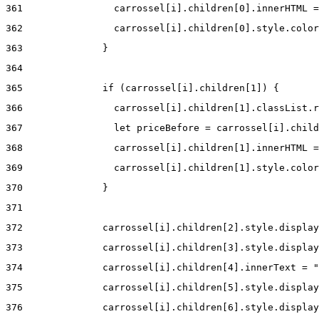
361
                carrossel[i].children[0].innerHTML =
362
                carrossel[i].children[0].style.color
363
              } 
364
365
              if (carrossel[i].children[1]) { 
366
                carrossel[i].children[1].classList.r
367
                let priceBefore = carrossel[i].child
368
                carrossel[i].children[1].innerHTML =
369
                carrossel[i].children[1].style.color
370
              } 
371
372
              carrossel[i].children[2].style.display
373
              carrossel[i].children[3].style.display
374
              carrossel[i].children[4].innerText = "
375
              carrossel[i].children[5].style.display
376
              carrossel[i].children[6].style.display