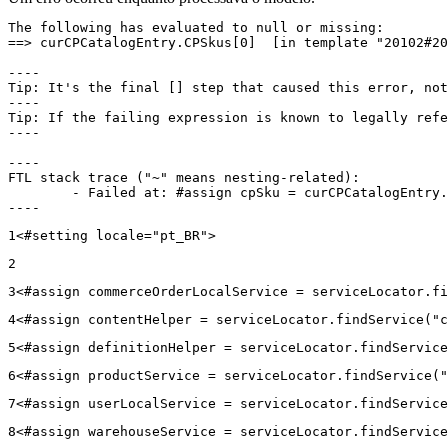
The following has evaluated to null or missing:

==> curCPCatalogEntry.CPSkus[0]  [in template "20102#20
----

Tip: It's the final [] step that caused this error, not
----

Tip: If the failing expression is known to legally refe
----

----

FTL stack trace ("~" means nesting-related):

	- Failed at: #assign cpSku = curCPCatalogEntry.CPS...  [in template "20102#20129#43699000" at line 14, column 13]

----
1
<#setting locale="pt_BR"> 
2
3
<#assign commerceOrderLocalService = serviceLocator.fi
4
<#assign contentHelper = serviceLocator.findService("c
5
<#assign definitionHelper = serviceLocator.findService
6
<#assign productService = serviceLocator.findService("
7
<#assign userLocalService = serviceLocator.findService
8
<#assign warehouseService = serviceLocator.findService