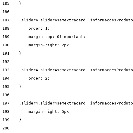
185
    } 
186
187
    .slider4.slider4semextracard .informacoesProdut
188
        order: 1; 
189
        margin-top: 0!important; 
190
        margin-right: 2px; 
191
    } 
192
193
    .slider4.slider4semextracard .informacoesProduto
194
        order: 2; 
195
    } 
196
197
    .slider4.slider4semextracard .informacoesProduto
198
        margin-right: 5px; 
199
    } 
200