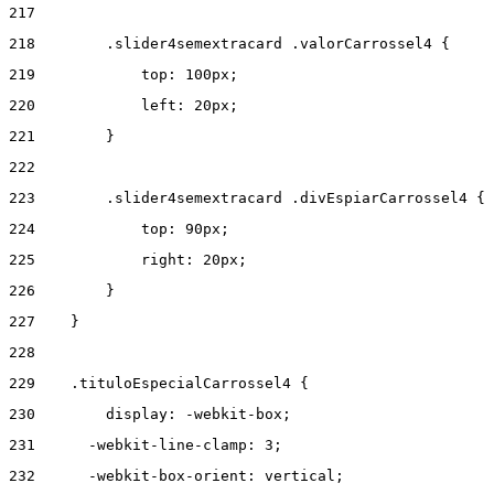
217
218
        .slider4semextracard .valorCarrossel4 { 
219
            top: 100px; 
220
            left: 20px; 
221
        } 
222
223
        .slider4semextracard .divEspiarCarrossel4 { 
224
            top: 90px; 
225
            right: 20px; 
226
        } 
227
    } 
228
229
    .tituloEspecialCarrossel4 { 
230
        display: -webkit-box; 
231
      -webkit-line-clamp: 3; 
232
      -webkit-box-orient: vertical; 