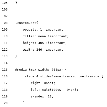
105
    } 
106
107
108
    .customCart{ 
109
        opacity: 1 !important; 
110
        filter: none !important; 
111
        height: 405 !important; 
112
        width: 246 !important; 
113
    } 
114
115
    @media (max-width: 768px) { 
116
        .slider4.slider4semextracard .next-arrow { 
117
            right: unset; 
118
            left: calc(100vw - 94px); 
119
            z-index: 10; 
120
        } 