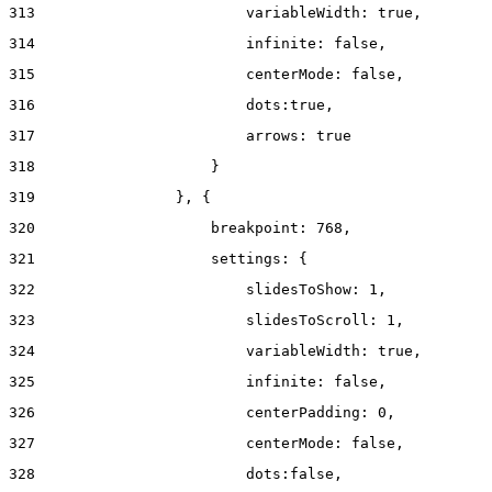
313
                        variableWidth: true, 
314
                        infinite: false, 
315
                        centerMode: false, 
316
                        dots:true, 
317
                        arrows: true 
318
                    } 
319
                }, { 
320
                    breakpoint: 768, 
321
                    settings: { 
322
                        slidesToShow: 1, 
323
                        slidesToScroll: 1, 
324
                        variableWidth: true, 
325
                        infinite: false, 
326
                        centerPadding: 0, 
327
                        centerMode: false, 
328
                        dots:false, 