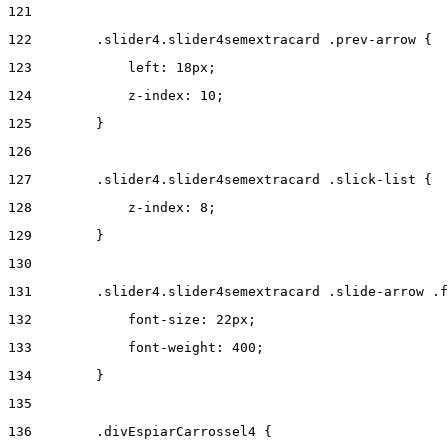
121
122
        .slider4.slider4semextracard .prev-arrow { 
123
            left: 18px; 
124
            z-index: 10; 
125
        } 
126
127
        .slider4.slider4semextracard .slick-list { 
128
            z-index: 8; 
129
        } 
130
131
        .slider4.slider4semextracard .slide-arrow .f
132
            font-size: 22px; 
133
            font-weight: 400; 
134
        } 
135
136
        .divEspiarCarrossel4 { 