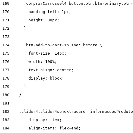
169
      .comprarCarrossel4 button.btn.btn-primary.btn-
170
        padding-left: 1px; 
171
        height: 30px; 
172
      } 
173
174
      .btn-add-to-cart-inline::before { 
175
        font-size: 14px; 
176
        width: 100%; 
177
        text-align: center; 
178
        display: block; 
179
      } 
180
    } 
181
182
    .slider4.slider4semextracard .informacoesProduto
183
        display: flex; 
184
        align-items: flex-end; 