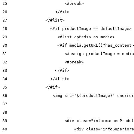
25
                        <#break> 
26
                    </#if> 
27
                </#list> 
28
                  <#if productImage == defaultImage> 
29
                     <#list cpMedia as media> 
30
                     <#if media.getURL()?has_content>
31
                        <#assign productImage = media
32
                        <#break> 
33
                    </#if> 
34
                  </#list> 
35
                </#if> 
36
                   <img src="${productImage}" onerror
37
38
39
                        <div class="informacoesProdut
40
                            <div class="infoSuperiore