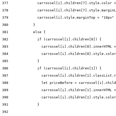
377
              carrossel[i].children[7].style.color =
378
              carrossel[i].children[7].style.marginL
379
              carrossel[i].style.marginTop = "10px" 
380
            } 
381
            else { 
382
              if (carrossel[i].children[0]) { 
383
                carrossel[i].children[0].innerHTML =
384
                carrossel[i].children[0].style.color
385
              } 
386
              if (carrossel[i].children[1]) { 
387
                carrossel[i].children[1].classList.r
388
                let priceBefore = carrossel[i].child
389
                carrossel[i].children[1].innerHTML =
390
                carrossel[i].children[1].style.color
391
              } 
392