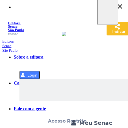
Pular
para
o
Conteúdo
Editora
Senac
São Paulo
Indicar
SACOLA
MENU
Editora
Senac
São Paulo
Sobre a editora
Login
Categorias
Fale com a gente
Acesso Restrito
Meu Senac