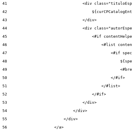
41
                                <div class="tituloEsp
42
                                    ${curCPCatalogEnt
43
                                </div> 
44
                                <div class="autorEspe
45
                                    <#if contentHelpe
46
                                        <#list conten
47
                                            <#if spec
48
                                                ${spe
49
                                                <#bre
50
                                            </#if> 
51
                                        </#list> 
52
                                    </#if> 
53
                                </div> 
54
                            </div> 
55
                        </div> 
56
                    </a> 