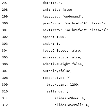
297
                  dots:true, 
298
                  infinite: false, 
299
                  lazyLoad: 'ondemand', 
300
                  prevArrow: '<a href="#" class="sli
301
                  nextArrow: '<a href="#" class="sli
302
                  speed: 1000,  
303
                  index: 1, 
304
                  focusOnSelect:false, 
305
                  accessibility:false, 
306
                  adaptiveHeight:false, 
307
                  autoplay:false, 
308
                  responsive: [{ 
309
                    breakpoint: 1200, 
310
                    settings: { 
311
                        slidesToShow: 4, 
312
                        slidesToScroll: 4, 