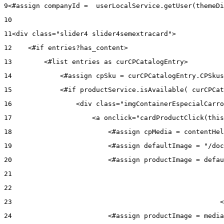
9
<#assign companyId =  userLocalService.getUser(themeDi
10
11
<div class="slider4 slider4semextracard"> 
12
    <#if entries?has_content> 
13
        <#list entries as curCPCatalogEntry> 
14
            <#assign cpSku = curCPCatalogEntry.CPSkus
15
            <#if productService.isAvailable( curCPCat
16
                <div class="imgContainerEspecialCarro
17
                    <a onclick="cardProductClick(this
18
                        <#assign cpMedia = contentHel
19
                        <#assign defaultImage = "/doc
20
                        <#assign productImage = defau
21
22
23
                                                    <
24
                        <#assign productImage = media