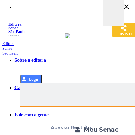
Pular
para
o
Conteúdo
Editora
Senac
São Paulo
Indicar
SACOLA
MENU
Editora
Senac
São Paulo
Sobre a editora
Login
Categorias
Fale com a gente
Acesso Restrito
Meu Senac