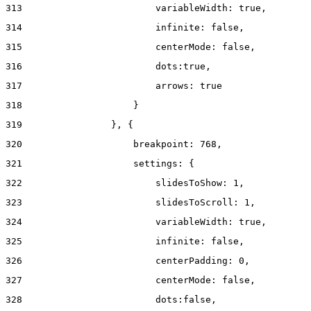
313
                        variableWidth: true, 
314
                        infinite: false, 
315
                        centerMode: false, 
316
                        dots:true, 
317
                        arrows: true 
318
                    } 
319
                }, { 
320
                    breakpoint: 768, 
321
                    settings: { 
322
                        slidesToShow: 1, 
323
                        slidesToScroll: 1, 
324
                        variableWidth: true, 
325
                        infinite: false, 
326
                        centerPadding: 0, 
327
                        centerMode: false, 
328
                        dots:false, 