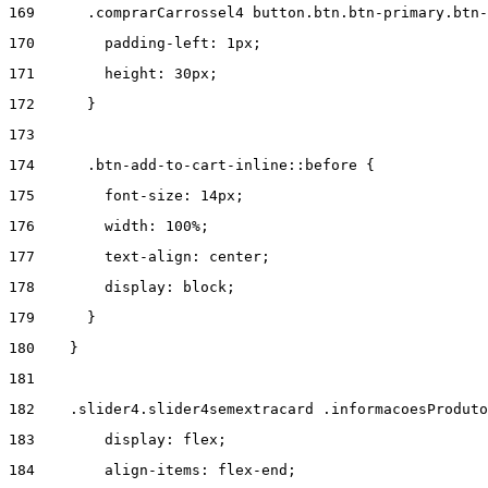
169
      .comprarCarrossel4 button.btn.btn-primary.btn-
170
        padding-left: 1px; 
171
        height: 30px; 
172
      } 
173
174
      .btn-add-to-cart-inline::before { 
175
        font-size: 14px; 
176
        width: 100%; 
177
        text-align: center; 
178
        display: block; 
179
      } 
180
    } 
181
182
    .slider4.slider4semextracard .informacoesProduto
183
        display: flex; 
184
        align-items: flex-end; 