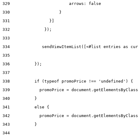
329
                        arrows: false 
330
                    } 
331
                }] 
332
              }); 
333
334
             sendViewItemList([<#list entries as cur
335
336
          }); 
337
338
          if (typeof promoPrice !== 'undefined') { 
339
            promoPrice = document.getElementsByClass
340
          } 
341
          else { 
342
            promoPrice = document.getElementsByClass
343
          } 
344