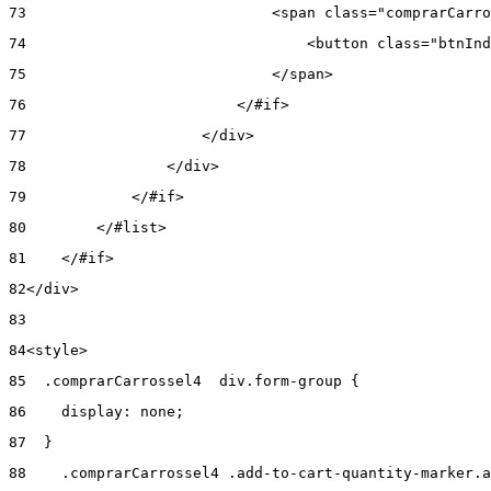
73
                            <span class="comprarCarro
74
                                <button class="btnInd
75
                            </span> 
76
                        </#if> 
77
                    </div> 
78
                </div> 
79
            </#if> 
80
        </#list> 
81
    </#if> 
82
</div> 
83
84
<style> 
85
  .comprarCarrossel4  div.form-group { 
86
    display: none; 
87
  } 
88
    .comprarCarrossel4 .add-to-cart-quantity-marker.a