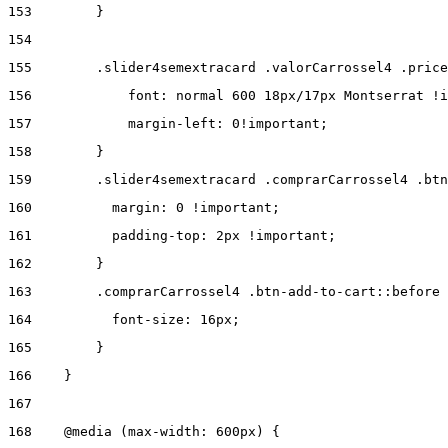
153
        } 
154
155
        .slider4semextracard .valorCarrossel4 .price
156
            font: normal 600 18px/17px Montserrat !i
157
            margin-left: 0!important; 
158
        } 
159
        .slider4semextracard .comprarCarrossel4 .btn
160
          margin: 0 !important; 
161
          padding-top: 2px !important; 
162
        } 
163
        .comprarCarrossel4 .btn-add-to-cart::before 
164
          font-size: 16px; 
165
        } 
166
    } 
167
168
    @media (max-width: 600px) { 