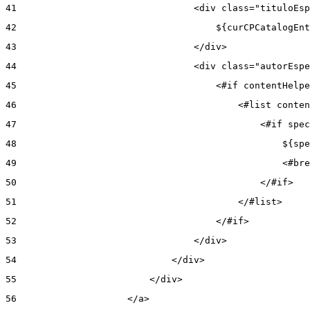
41
                                <div class="tituloEsp
42
                                    ${curCPCatalogEnt
43
                                </div> 
44
                                <div class="autorEspe
45
                                    <#if contentHelpe
46
                                        <#list conten
47
                                            <#if spec
48
                                                ${spe
49
                                                <#bre
50
                                            </#if> 
51
                                        </#list> 
52
                                    </#if> 
53
                                </div> 
54
                            </div> 
55
                        </div> 
56
                    </a> 