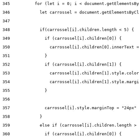
345
          for (let i = 0; i < document.getElementsBy
346
            let carrossel = document.getElementsByCl
347
348
            if(carrossel[i].children.length < 5) { 
349
              if (carrossel[i].children[0]) { 
350
                carrossel[i].children[0].innerText =
351
              } 
352
              if (carrossel[i].children[1]) { 
353
                carrossel[i].children[1].style.color
354
                carrossel[i].children[1].style.margi
355
              } 
356
357
              carrossel[i].style.marginTop = "24px" 
358
            } 
359
            else if (carrossel[i].children.length > 
360
              if (carrossel[i].children[0]) { 