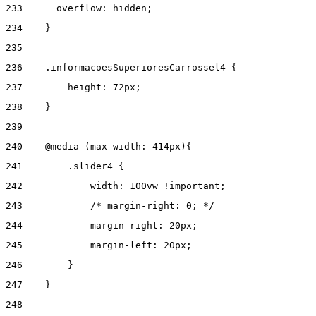
233
      overflow: hidden; 
234
    } 
235
236
    .informacoesSuperioresCarrossel4 { 
237
        height: 72px; 
238
    } 
239
240
    @media (max-width: 414px){ 
241
        .slider4 { 
242
            width: 100vw !important; 
243
            /* margin-right: 0; */ 
244
            margin-right: 20px; 
245
            margin-left: 20px; 
246
        } 
247
    } 
248