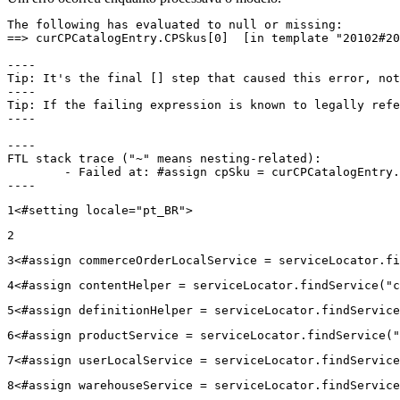
The following has evaluated to null or missing:

==> curCPCatalogEntry.CPSkus[0]  [in template "20102#20
----

Tip: It's the final [] step that caused this error, not
----

Tip: If the failing expression is known to legally refe
----

----

FTL stack trace ("~" means nesting-related):

	- Failed at: #assign cpSku = curCPCatalogEntry.CPS...  [in template "20102#20129#43699000" at line 14, column 13]

----
1
<#setting locale="pt_BR"> 
2
3
<#assign commerceOrderLocalService = serviceLocator.fi
4
<#assign contentHelper = serviceLocator.findService("c
5
<#assign definitionHelper = serviceLocator.findService
6
<#assign productService = serviceLocator.findService("
7
<#assign userLocalService = serviceLocator.findService
8
<#assign warehouseService = serviceLocator.findService