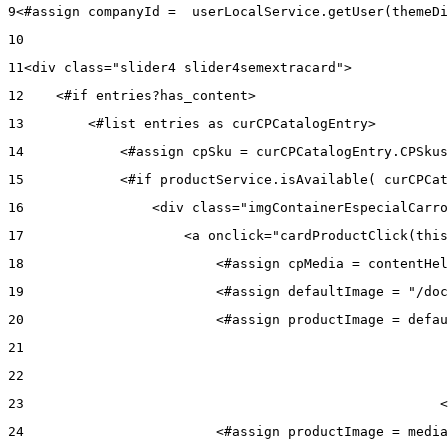
9
<#assign companyId =  userLocalService.getUser(themeDi
10
11
<div class="slider4 slider4semextracard"> 
12
    <#if entries?has_content> 
13
        <#list entries as curCPCatalogEntry> 
14
            <#assign cpSku = curCPCatalogEntry.CPSkus
15
            <#if productService.isAvailable( curCPCat
16
                <div class="imgContainerEspecialCarro
17
                    <a onclick="cardProductClick(this
18
                        <#assign cpMedia = contentHel
19
                        <#assign defaultImage = "/doc
20
                        <#assign productImage = defau
21
22
23
                                                    <
24
                        <#assign productImage = media