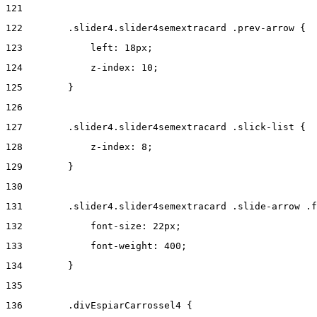
121
122
        .slider4.slider4semextracard .prev-arrow { 
123
            left: 18px; 
124
            z-index: 10; 
125
        } 
126
127
        .slider4.slider4semextracard .slick-list { 
128
            z-index: 8; 
129
        } 
130
131
        .slider4.slider4semextracard .slide-arrow .f
132
            font-size: 22px; 
133
            font-weight: 400; 
134
        } 
135
136
        .divEspiarCarrossel4 { 