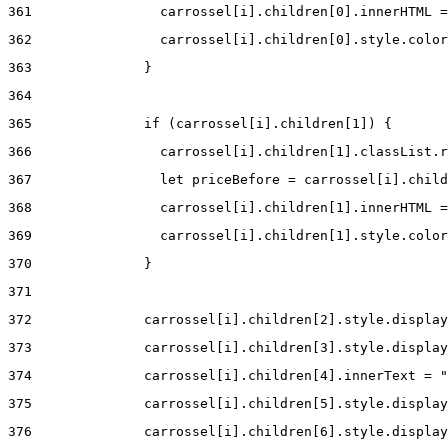
361
                carrossel[i].children[0].innerHTML =
362
                carrossel[i].children[0].style.color
363
              } 
364
365
              if (carrossel[i].children[1]) { 
366
                carrossel[i].children[1].classList.r
367
                let priceBefore = carrossel[i].child
368
                carrossel[i].children[1].innerHTML =
369
                carrossel[i].children[1].style.color
370
              } 
371
372
              carrossel[i].children[2].style.display
373
              carrossel[i].children[3].style.display
374
              carrossel[i].children[4].innerText = "
375
              carrossel[i].children[5].style.display
376
              carrossel[i].children[6].style.display