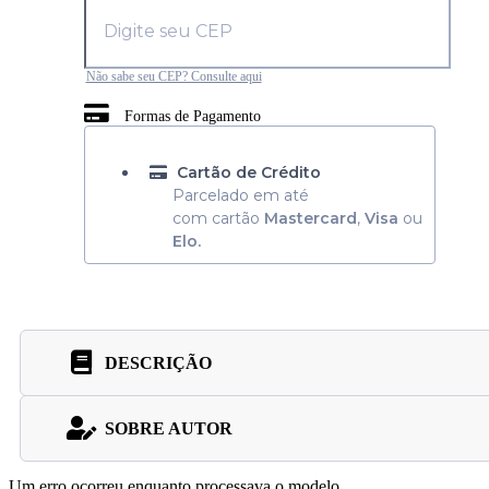
Não sabe seu CEP? Consulte aqui
Formas de Pagamento
Cartão de Crédito
Parcelado em até
com cartão
Mastercard
,
Visa
ou
Elo.
DESCRIÇÃO
SOBRE AUTOR
Um erro ocorreu enquanto processava o modelo.