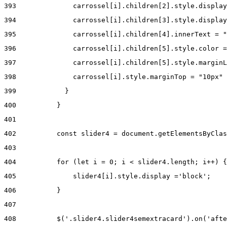
393
              carrossel[i].children[2].style.display
394
              carrossel[i].children[3].style.display
395
              carrossel[i].children[4].innerText = "
396
              carrossel[i].children[5].style.color =
397
              carrossel[i].children[5].style.marginL
398
              carrossel[i].style.marginTop = "10px" 
399
            } 
400
          } 
401
402
          const slider4 = document.getElementsByClas
403
404
          for (let i = 0; i < slider4.length; i++) {
405
              slider4[i].style.display ='block'; 
406
          } 
407
408
          $('.slider4.slider4semextracard').on('afte