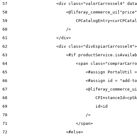
57
                    <div class="valorCarrossel4" data
58
                        <@liferay_commerce_ui["price"
59
                            CPCatalogEntry=curCPCatal
60
                        /> 
61
                    </div> 
62
                    <div class="divEspiarCarrossel4">
63
                        <#if productService.isAvailab
64
                            <span class="comprarCarro
65
                                <#assign PortalUtil =
66
                                <#assign id = "add-to
67
                                <@liferay_commerce_ui
68
                                    CPInstanceId=cpSk
69
                                    id=id 
70
                                /> 
71
                            </span> 
72
                        <#else> 