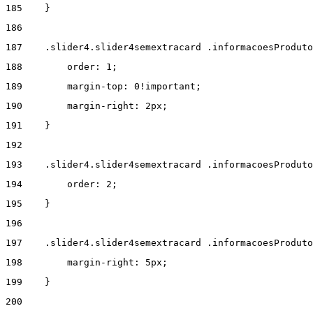
185
    } 
186
187
    .slider4.slider4semextracard .informacoesProdut
188
        order: 1; 
189
        margin-top: 0!important; 
190
        margin-right: 2px; 
191
    } 
192
193
    .slider4.slider4semextracard .informacoesProduto
194
        order: 2; 
195
    } 
196
197
    .slider4.slider4semextracard .informacoesProduto
198
        margin-right: 5px; 
199
    } 
200