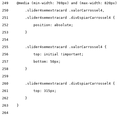
249
    @media (min-width: 769px) and (max-width: 820px)
250
        .slider4semextracard .valorCarrossel4, 
251
        .slider4semextracard .divEspiarCarrossel4 { 
252
            position: absolute; 
253
        } 
254
255
        .slider4semextracard .valorCarrossel4 { 
256
            top: initial !important; 
257
            bottom: 50px; 
258
        } 
259
260
        .slider4semextracard .divEspiarCarrossel4 { 
261
            top: 315px; 
262
        } 
263
    } 
264