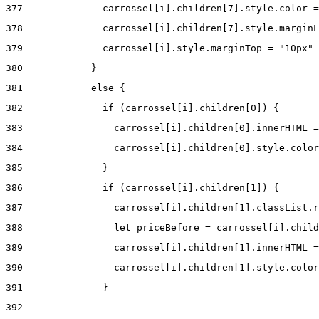
377
              carrossel[i].children[7].style.color =
378
              carrossel[i].children[7].style.marginL
379
              carrossel[i].style.marginTop = "10px" 
380
            } 
381
            else { 
382
              if (carrossel[i].children[0]) { 
383
                carrossel[i].children[0].innerHTML =
384
                carrossel[i].children[0].style.color
385
              } 
386
              if (carrossel[i].children[1]) { 
387
                carrossel[i].children[1].classList.r
388
                let priceBefore = carrossel[i].child
389
                carrossel[i].children[1].innerHTML =
390
                carrossel[i].children[1].style.color
391
              } 
392