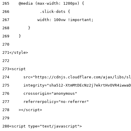
265
    @media (max-width: 1200px) { 
266
      	.slick-dots { 
267
            width: 100vw !important; 
268
        } 
269
    } 
270
271
</style> 
272
273
<script 
274
      src="https://cdnjs.cloudflare.com/ajax/libs/sl
275
      integrity="sha512-XtmMtDEcNz2j7ekrtHvOVR4iwwaD
276
      crossorigin="anonymous" 
277
      referrerpolicy="no-referrer" 
278
    ></script> 
279
280
<script type="text/javascript"> 