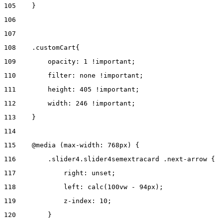
105
    } 
106
107
108
    .customCart{ 
109
        opacity: 1 !important; 
110
        filter: none !important; 
111
        height: 405 !important; 
112
        width: 246 !important; 
113
    } 
114
115
    @media (max-width: 768px) { 
116
        .slider4.slider4semextracard .next-arrow { 
117
            right: unset; 
118
            left: calc(100vw - 94px); 
119
            z-index: 10; 
120
        } 