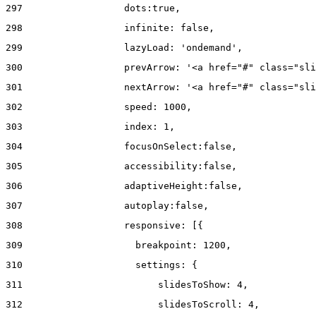
297
                  dots:true, 
298
                  infinite: false, 
299
                  lazyLoad: 'ondemand', 
300
                  prevArrow: '<a href="#" class="sli
301
                  nextArrow: '<a href="#" class="sli
302
                  speed: 1000,  
303
                  index: 1, 
304
                  focusOnSelect:false, 
305
                  accessibility:false, 
306
                  adaptiveHeight:false, 
307
                  autoplay:false, 
308
                  responsive: [{ 
309
                    breakpoint: 1200, 
310
                    settings: { 
311
                        slidesToShow: 4, 
312
                        slidesToScroll: 4, 