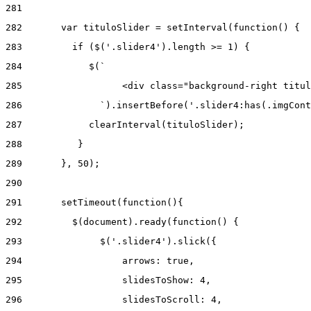
281
282
       var tituloSlider = setInterval(function() { 
283
         if ($('.slider4').length >= 1) { 
284
            $(` 
285
                  <div class="background-right titul
286
              `).insertBefore('.slider4:has(.imgCont
287
            clearInterval(tituloSlider); 
288
          } 
289
       }, 50); 
290
291
       setTimeout(function(){ 
292
         $(document).ready(function() { 
293
              $('.slider4').slick({ 
294
                  arrows: true, 
295
                  slidesToShow: 4, 
296
                  slidesToScroll: 4, 