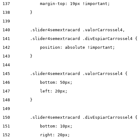
137
            margin-top: 19px !important; 
138
        } 
139
140
        .slider4semextracard .valorCarrossel4, 
141
        .slider4semextracard .divEspiarCarrossel4 { 
142
            position: absolute !important; 
143
        } 
144
145
        .slider4semextracard .valorCarrossel4 { 
146
            bottom: 50px; 
147
            left: 20px; 
148
        } 
149
150
        .slider4semextracard .divEspiarCarrossel4 { 
151
            bottom: 10px; 
152
            right: 20px; 