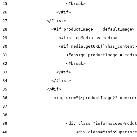
25
                        <#break> 
26
                    </#if> 
27
                </#list> 
28
                  <#if productImage == defaultImage> 
29
                     <#list cpMedia as media> 
30
                     <#if media.getURL()?has_content>
31
                        <#assign productImage = media
32
                        <#break> 
33
                    </#if> 
34
                  </#list> 
35
                </#if> 
36
                   <img src="${productImage}" onerror
37
38
39
                        <div class="informacoesProdut
40
                            <div class="infoSuperiore