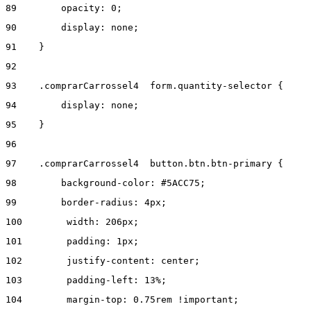
89
        opacity: 0; 
90
        display: none; 
91
    } 
92
93
    .comprarCarrossel4  form.quantity-selector { 
94
        display: none; 
95
    } 
96
97
    .comprarCarrossel4  button.btn.btn-primary { 
98
        background-color: #5ACC75; 
99
        border-radius: 4px; 
100
        width: 206px; 
101
        padding: 1px; 
102
        justify-content: center;  
103
        padding-left: 13%; 
104
        margin-top: 0.75rem !important; 