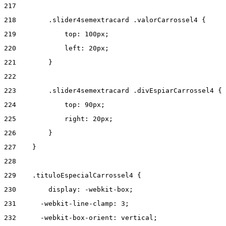
217
218
        .slider4semextracard .valorCarrossel4 { 
219
            top: 100px; 
220
            left: 20px; 
221
        } 
222
223
        .slider4semextracard .divEspiarCarrossel4 { 
224
            top: 90px; 
225
            right: 20px; 
226
        } 
227
    } 
228
229
    .tituloEspecialCarrossel4 { 
230
        display: -webkit-box; 
231
      -webkit-line-clamp: 3; 
232
      -webkit-box-orient: vertical; 