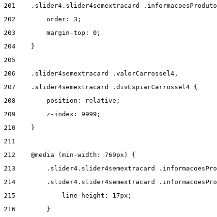
201
    .slider4.slider4semextracard .informacoesProduto
202
        order: 3; 
203
        margin-top: 0; 
204
    } 
205
206
    .slider4semextracard .valorCarrossel4, 
207
    .slider4semextracard .divEspiarCarrossel4 { 
208
        position: relative; 
209
        z-index: 9999; 
210
    } 
211
212
    @media (min-width: 769px) { 
213
        .slider4.slider4semextracard .informacoesPro
214
        .slider4.slider4semextracard .informacoesPro
215
            line-height: 17px; 
216
        } 