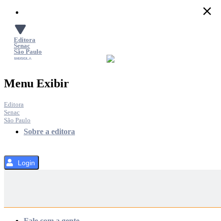
Pular
para
o
Conteúdo
Editora
Senac
São Paulo
SACOLA
MENU
Menu Exibir
Editora
Senac
São Paulo
Sobre a editora
Login
Categorias
Fale com a gente