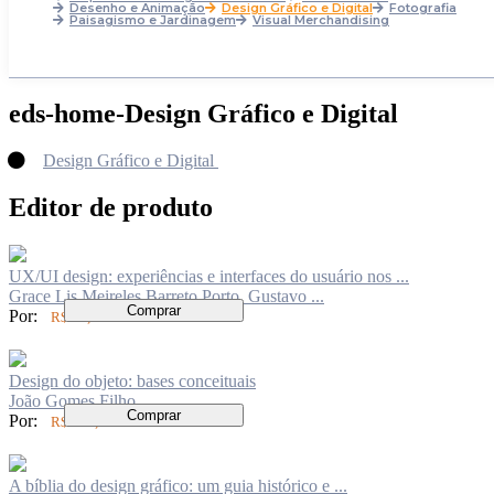
Desenho e Animação
Design Gráfico e Digital
Fotografia
Paisagismo e Jardinagem
Visual Merchandising
eds-home-Design Gráfico e Digital
Design Gráfico e Digital
Editor de produto
UX/UI design: experiências e interfaces do usuário nos ...
Grace Lis Meireles Barreto Porto, Gustavo ...
Comprar
Por:
R$ 68,00
Design do objeto: bases conceituais
João Gomes Filho
Comprar
Por:
R$ 110,00
A bíblia do design gráfico: um guia histórico e ...