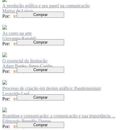
A produção gráfica e seu papel na comunicação
Marisa de Lucca
Comprar
Por:
R$ 94,00
As cores na arte
Giovanna Ranaldi
Comprar
Por:
R$ 84,00
O essencial da ilustração
Adam Banks, Steve Caplin
Comprar
Por:
R$ 94,00
Processo de criação em design gráfico: Pandemonium
Leopoldo Leal
Comprar
Por:
R$ 126,00
Branding e comunicação: a comunicação e sua importância ...
Edmundo Brandão Dantas
Comprar
Por:
R$ 83,00