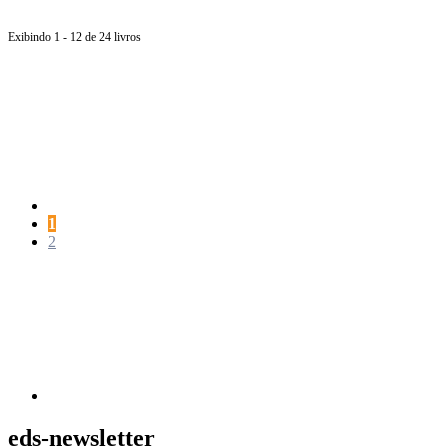
Exibindo 1 - 12 de 24 livros
Página
anterior
Página
1
Página
2
Próxima
página
eds-newsletter