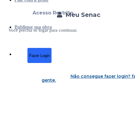
Acesso Restrito
Meu Senac
Publique sua obra
Você precisa se logar para continuar.
Fazer Login
Não consegue fazer login?
f
gente
.