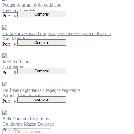
Pequenos arranjos do cotidiano
Helena Lunardelli
Comprar
Por:
R$ 199,00
Horta em vasos: 30 projetos passo a passo para cultivar ...
Kay Maguire
Comprar
Por:
R$ 126,00
Jardim urbano
Matt James
Comprar
Por:
R$ 154,00
De áreas degradadas a espaços vegetados
Patrícia Mara Sanches
Comprar
Por:
R$ 147,00
Belle époque dos jardins
Guilherme Mazza Dourado
Por:
R$ 89,00
Livro Indisponível