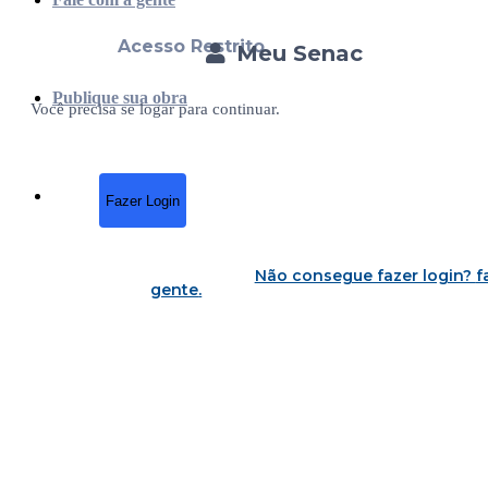
Acesso Restrito
Meu Senac
Publique sua obra
Você precisa se logar para continuar.
Fazer Login
Não consegue fazer login?
f
gente
.