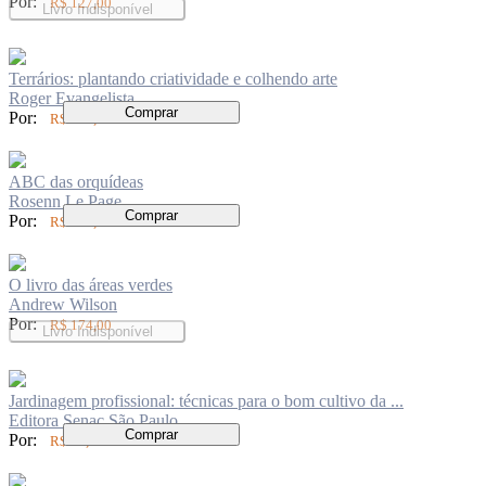
Por:
R$ 127,00
Livro Indisponível
Terrários: plantando criatividade e colhendo arte
Roger Evangelista
Comprar
Por:
R$ 136,00
ABC das orquídeas
Rosenn Le Page
Comprar
Por:
R$ 104,00
O livro das áreas verdes
Andrew Wilson
Por:
R$ 174,00
Livro Indisponível
Jardinagem profissional: técnicas para o bom cultivo da ...
Editora Senac São Paulo
Comprar
Por:
R$ 74,00