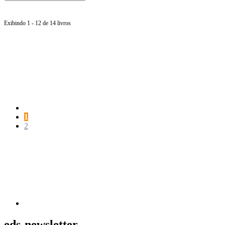
Exibindo 1 - 12 de 14 livros
Página
anterior
Página
1
Página
2
Próxima
página
eds-newsletter