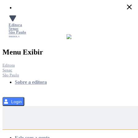
Pular
para
o
Conteúdo
Editora
Senac
São Paulo
SACOLA
MENU
Menu Exibir
Editora
Senac
São Paulo
Sobre a editora
Login
Categorias
Fale com a gente