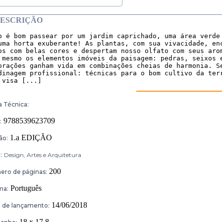
ESCRIÇÃO
o é bom passear por um jardim caprichado, uma área verde 
uma horta exuberante! As plantas, com sua vivacidade, enc
os com belas cores e despertam nosso olfato com seus arom
 mesmo os elementos imóveis da paisagem: pedras, seixos e
orações ganham vida em combinações cheias de harmonia. Se
dinagem profissional: técnicas para o bom cultivo da terr
 visa [...]
a Técnica:
9788539623709
:
1.a EDIÇÃO
ão:
:
Design, Artes e Arquitetura
200
ro de páginas:
Português
ma:
14/06/2018
 de lançamento:
18 x 17,8