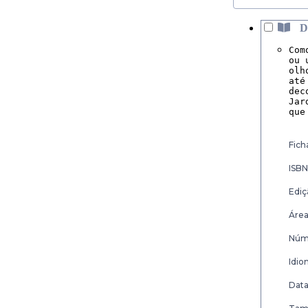
D
Com
ou 
olh
até
dec
Jar
que
Fich
ISBN
Ediç
Área
Núme
Idio
Data