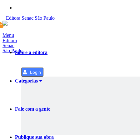
Pular
para
Editora
Senac
São Paulo
o
Conteúdo
Menu
Editora
Senac
São Paulo
Sobre a editora
Login
Categorias
Fale com a gente
Publique sua obra