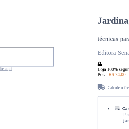
Jardina
técnicas par
Editora Sen
te aqui
Loja 100% segur
Por:
R$ 74,00
Calcule o fr
Não sabe seu CEP?
Car
Pa
ju