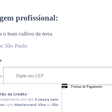
gem profissional:
a o bom cultivo da terra
ac São Paulo
a
ete
Formas de Pagamento
 Consulte aqui
tão de Crédito
'
rcelamento em até
3 vezes sem
ros
com
Mastercard
,
Visa
ou
Elo.