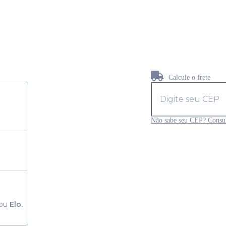
Calcule o frete
Não sabe seu CEP? Consul
ou
Elo.