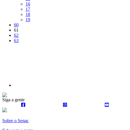
Página
16
Página
17
Página
18
Página
19
Página
60
Página
61
Página
62
Página
63
Próxima
página
Siga a gente
Sobre o Senac