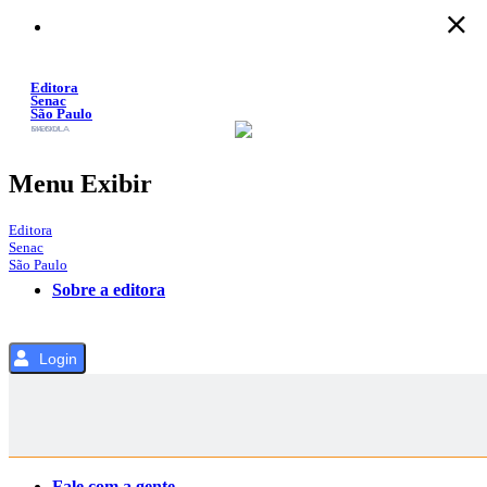
Pular
para
o
Conteúdo
Editora
Senac
São Paulo
SACOLA
MENU
Menu Exibir
Editora
Senac
São Paulo
Sobre a editora
Login
Categorias
Fale com a gente