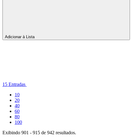
Adicionar à Lista
Por
página
15 Entradas
Entradas
10
por
Entradas
20
Página
por
Entradas
40
Página
por
Entradas
60
Página
por
Entradas
80
Página
por
Entradas
100
Página
por
Exibindo 901 - 915 de 942 resultados.
Página