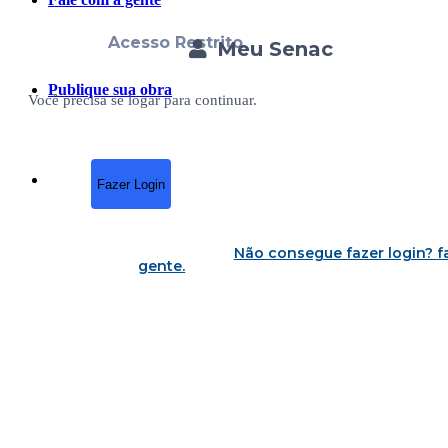
Acesso Restrito
Meu Senac
Publique sua obra
Você precisa se logar para continuar.
Fazer Login
Não consegue fazer login?
f
gente
.