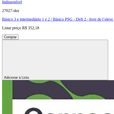
Indisponível
27027-sku
Básico 3 e intermediário 1 e 2 / Básico PSG - Defi 2 - livre de l´elev
Listar preço
R$ 352,18
Comprar
Adicionar à Lista