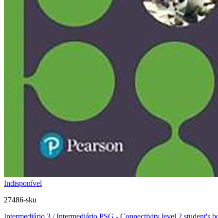
Indisponível
27486-sku
Intermediário 3 / Intermediário PSG - Connectivity level 2 student's 