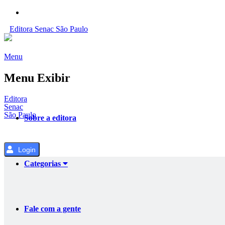
Pular
para
Editora
Senac
São Paulo
o
Conteúdo
Menu
Menu Exibir
Editora
Senac
São Paulo
Sobre a editora
Login
Categorias
Fale com a gente