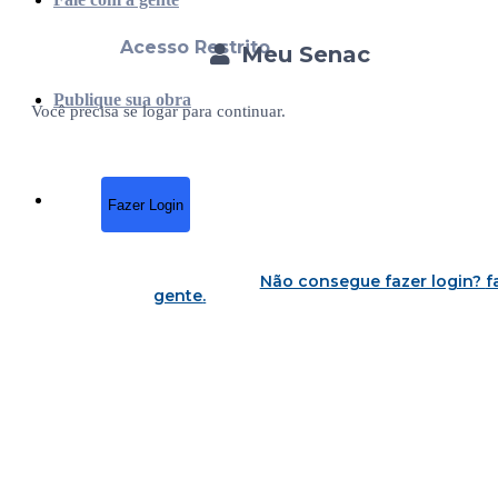
Acesso Restrito
Meu Senac
Publique sua obra
Você precisa se logar para continuar.
Fazer Login
Não consegue fazer login?
f
gente
.