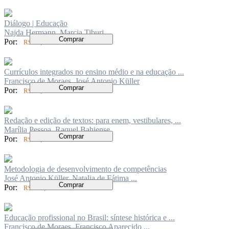
Diálogo | Educação
Najda Hermann, Marcia Tiburi
Comprar
Por:
R$ 62,00
Currículos integrados no ensino médio e na educação ...
Francisco de Moraes, José Antonio Küller
Comprar
Por:
R$ 84,00
Redação e edição de textos: para enem, vestibulares, ...
Marília Pessoa, Raquel Bahiense
Comprar
Por:
R$ 84,00
Metodologia de desenvolvimento de competências
José Antonio Küller, Natalia de Fátima ...
Comprar
Por:
R$ 116,00
Educação profissional no Brasil: síntese histórica e ...
Francisco de Moraes, Francisco Aparecido ...