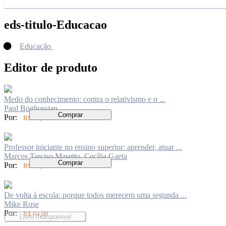
eds-titulo-Educacao
Educação
Editor de produto
Medo do conhecimento: contra o relativismo e o ...
Paul Boghossian
Comprar
Por:
R$ 50,00
Professor iniciante no ensino superior: aprender, atuar ...
Marcos Tarciso Masetto, Cecília Gaeta
Comprar
Por:
R$ 83,00
De volta à escola: porque todos merecem uma segunda ...
Mike Rose
Por:
R$ 64,00
Livro Indisponível