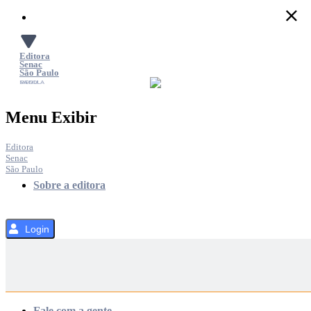
Pular
para
o
Conteúdo
Editora
Senac
São Paulo
SACOLA
MENU
Menu Exibir
Editora
Senac
São Paulo
Sobre a editora
Login
Categorias
Fale com a gente