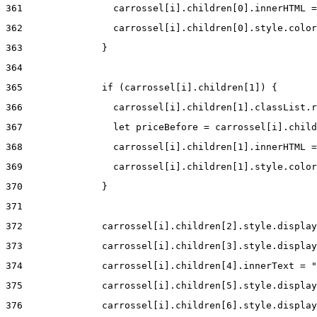
361
                carrossel[i].children[0].innerHTML =
362
                carrossel[i].children[0].style.color
363
              } 
364
365
              if (carrossel[i].children[1]) { 
366
                carrossel[i].children[1].classList.r
367
                let priceBefore = carrossel[i].child
368
                carrossel[i].children[1].innerHTML =
369
                carrossel[i].children[1].style.color
370
              } 
371
372
              carrossel[i].children[2].style.display
373
              carrossel[i].children[3].style.display
374
              carrossel[i].children[4].innerText = "
375
              carrossel[i].children[5].style.display
376
              carrossel[i].children[6].style.display