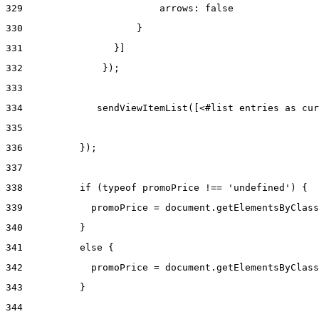
329
                        arrows: false 
330
                    } 
331
                }] 
332
              }); 
333
334
             sendViewItemList([<#list entries as cur
335
336
          }); 
337
338
          if (typeof promoPrice !== 'undefined') { 
339
            promoPrice = document.getElementsByClass
340
          } 
341
          else { 
342
            promoPrice = document.getElementsByClass
343
          } 
344