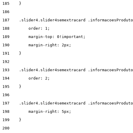
185
    } 
186
187
    .slider4.slider4semextracard .informacoesProdut
188
        order: 1; 
189
        margin-top: 0!important; 
190
        margin-right: 2px; 
191
    } 
192
193
    .slider4.slider4semextracard .informacoesProduto
194
        order: 2; 
195
    } 
196
197
    .slider4.slider4semextracard .informacoesProduto
198
        margin-right: 5px; 
199
    } 
200