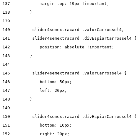
137
            margin-top: 19px !important; 
138
        } 
139
140
        .slider4semextracard .valorCarrossel4, 
141
        .slider4semextracard .divEspiarCarrossel4 { 
142
            position: absolute !important; 
143
        } 
144
145
        .slider4semextracard .valorCarrossel4 { 
146
            bottom: 50px; 
147
            left: 20px; 
148
        } 
149
150
        .slider4semextracard .divEspiarCarrossel4 { 
151
            bottom: 10px; 
152
            right: 20px; 