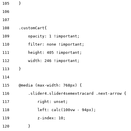
105
    } 
106
107
108
    .customCart{ 
109
        opacity: 1 !important; 
110
        filter: none !important; 
111
        height: 405 !important; 
112
        width: 246 !important; 
113
    } 
114
115
    @media (max-width: 768px) { 
116
        .slider4.slider4semextracard .next-arrow { 
117
            right: unset; 
118
            left: calc(100vw - 94px); 
119
            z-index: 10; 
120
        } 