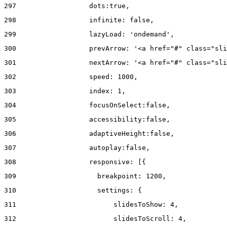
297
                  dots:true, 
298
                  infinite: false, 
299
                  lazyLoad: 'ondemand', 
300
                  prevArrow: '<a href="#" class="sli
301
                  nextArrow: '<a href="#" class="sli
302
                  speed: 1000,  
303
                  index: 1, 
304
                  focusOnSelect:false, 
305
                  accessibility:false, 
306
                  adaptiveHeight:false, 
307
                  autoplay:false, 
308
                  responsive: [{ 
309
                    breakpoint: 1200, 
310
                    settings: { 
311
                        slidesToShow: 4, 
312
                        slidesToScroll: 4, 