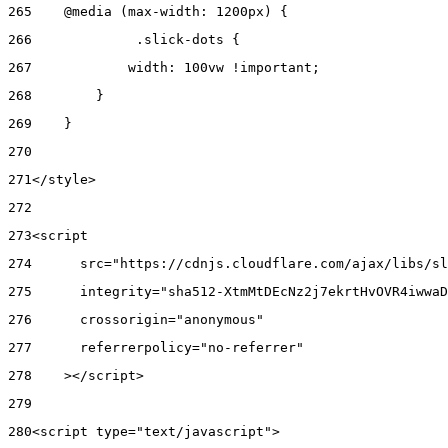
265
    @media (max-width: 1200px) { 
266
      	.slick-dots { 
267
            width: 100vw !important; 
268
        } 
269
    } 
270
271
</style> 
272
273
<script 
274
      src="https://cdnjs.cloudflare.com/ajax/libs/sl
275
      integrity="sha512-XtmMtDEcNz2j7ekrtHvOVR4iwwaD
276
      crossorigin="anonymous" 
277
      referrerpolicy="no-referrer" 
278
    ></script> 
279
280
<script type="text/javascript"> 