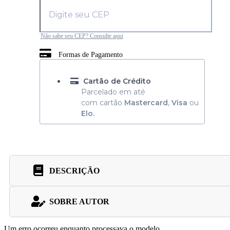
Não sabe seu CEP? Consulte aqui
Formas de Pagamento
Cartão de Crédito
Parcelado em até
com cartão
Mastercard
,
Visa
ou
Elo.
DESCRIÇÃO
SOBRE AUTOR
Um erro ocorreu enquanto processava o modelo.