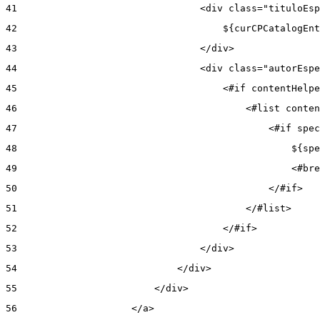
41
                                <div class="tituloEsp
42
                                    ${curCPCatalogEnt
43
                                </div> 
44
                                <div class="autorEspe
45
                                    <#if contentHelpe
46
                                        <#list conten
47
                                            <#if spec
48
                                                ${spe
49
                                                <#bre
50
                                            </#if> 
51
                                        </#list> 
52
                                    </#if> 
53
                                </div> 
54
                            </div> 
55
                        </div> 
56
                    </a> 