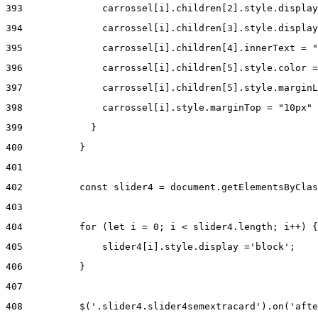
393
              carrossel[i].children[2].style.display
394
              carrossel[i].children[3].style.display
395
              carrossel[i].children[4].innerText = "
396
              carrossel[i].children[5].style.color =
397
              carrossel[i].children[5].style.marginL
398
              carrossel[i].style.marginTop = "10px" 
399
            } 
400
          } 
401
402
          const slider4 = document.getElementsByClas
403
404
          for (let i = 0; i < slider4.length; i++) {
405
              slider4[i].style.display ='block'; 
406
          } 
407
408
          $('.slider4.slider4semextracard').on('afte