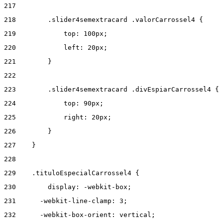
217
218
        .slider4semextracard .valorCarrossel4 { 
219
            top: 100px; 
220
            left: 20px; 
221
        } 
222
223
        .slider4semextracard .divEspiarCarrossel4 { 
224
            top: 90px; 
225
            right: 20px; 
226
        } 
227
    } 
228
229
    .tituloEspecialCarrossel4 { 
230
        display: -webkit-box; 
231
      -webkit-line-clamp: 3; 
232
      -webkit-box-orient: vertical; 