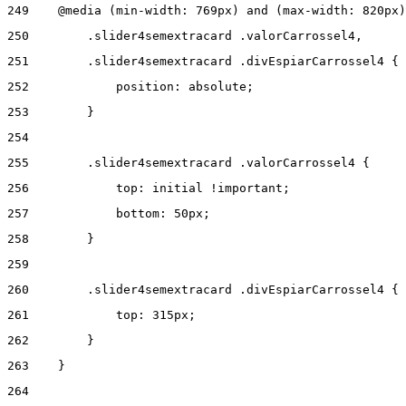
249
    @media (min-width: 769px) and (max-width: 820px)
250
        .slider4semextracard .valorCarrossel4, 
251
        .slider4semextracard .divEspiarCarrossel4 { 
252
            position: absolute; 
253
        } 
254
255
        .slider4semextracard .valorCarrossel4 { 
256
            top: initial !important; 
257
            bottom: 50px; 
258
        } 
259
260
        .slider4semextracard .divEspiarCarrossel4 { 
261
            top: 315px; 
262
        } 
263
    } 
264