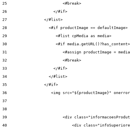
25
                        <#break> 
26
                    </#if> 
27
                </#list> 
28
                  <#if productImage == defaultImage> 
29
                     <#list cpMedia as media> 
30
                     <#if media.getURL()?has_content>
31
                        <#assign productImage = media
32
                        <#break> 
33
                    </#if> 
34
                  </#list> 
35
                </#if> 
36
                   <img src="${productImage}" onerror
37
38
39
                        <div class="informacoesProdut
40
                            <div class="infoSuperiore