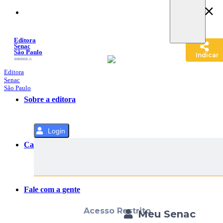
Pular
para
o
Conteúdo
Editora
Senac
São Paulo
Indicar
SACOLA
MENU
Editora
Senac
São Paulo
Sobre a editora
Login
Categorias
Fale com a gente
Acesso Restrito
Meu Senac