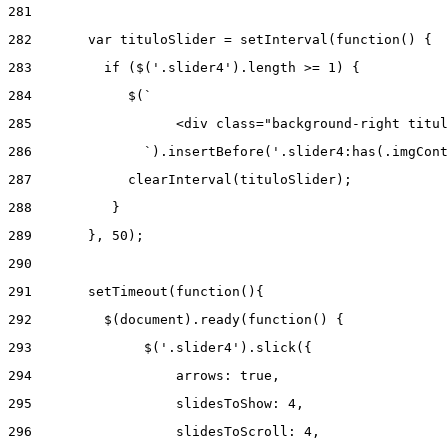
281
282
       var tituloSlider = setInterval(function() { 
283
         if ($('.slider4').length >= 1) { 
284
            $(` 
285
                  <div class="background-right titul
286
              `).insertBefore('.slider4:has(.imgCont
287
            clearInterval(tituloSlider); 
288
          } 
289
       }, 50); 
290
291
       setTimeout(function(){ 
292
         $(document).ready(function() { 
293
              $('.slider4').slick({ 
294
                  arrows: true, 
295
                  slidesToShow: 4, 
296
                  slidesToScroll: 4, 