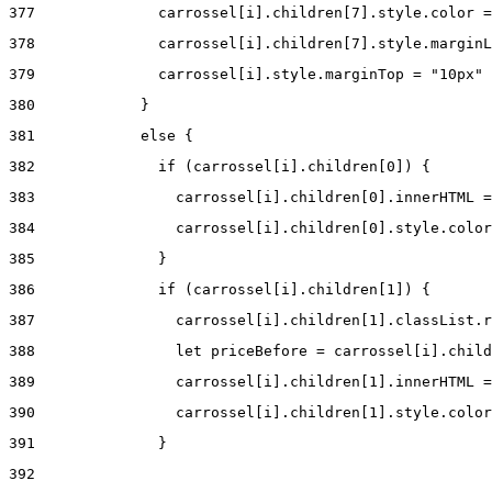
377
              carrossel[i].children[7].style.color =
378
              carrossel[i].children[7].style.marginL
379
              carrossel[i].style.marginTop = "10px" 
380
            } 
381
            else { 
382
              if (carrossel[i].children[0]) { 
383
                carrossel[i].children[0].innerHTML =
384
                carrossel[i].children[0].style.color
385
              } 
386
              if (carrossel[i].children[1]) { 
387
                carrossel[i].children[1].classList.r
388
                let priceBefore = carrossel[i].child
389
                carrossel[i].children[1].innerHTML =
390
                carrossel[i].children[1].style.color
391
              } 
392