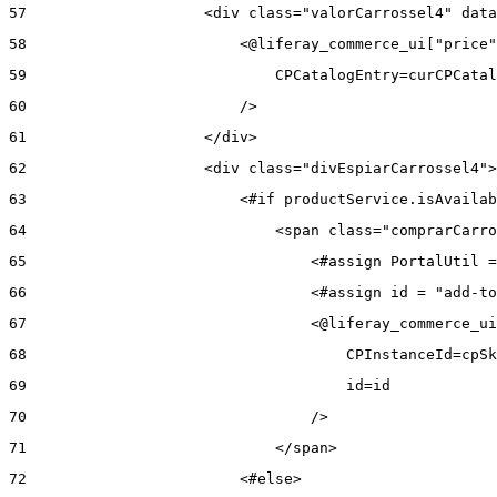
57
                    <div class="valorCarrossel4" data
58
                        <@liferay_commerce_ui["price"
59
                            CPCatalogEntry=curCPCatal
60
                        /> 
61
                    </div> 
62
                    <div class="divEspiarCarrossel4">
63
                        <#if productService.isAvailab
64
                            <span class="comprarCarro
65
                                <#assign PortalUtil =
66
                                <#assign id = "add-to
67
                                <@liferay_commerce_ui
68
                                    CPInstanceId=cpSk
69
                                    id=id 
70
                                /> 
71
                            </span> 
72
                        <#else> 