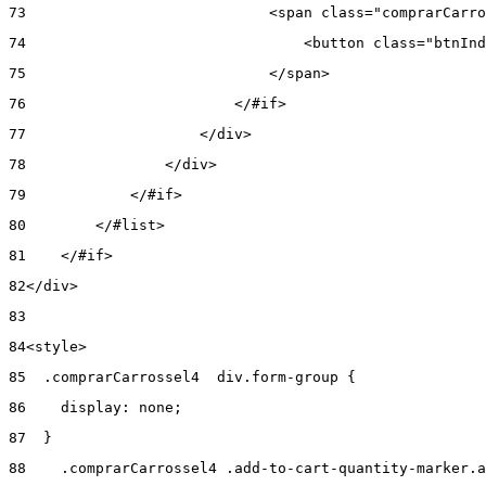
73
                            <span class="comprarCarro
74
                                <button class="btnInd
75
                            </span> 
76
                        </#if> 
77
                    </div> 
78
                </div> 
79
            </#if> 
80
        </#list> 
81
    </#if> 
82
</div> 
83
84
<style> 
85
  .comprarCarrossel4  div.form-group { 
86
    display: none; 
87
  } 
88
    .comprarCarrossel4 .add-to-cart-quantity-marker.a