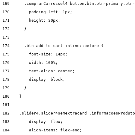
169
      .comprarCarrossel4 button.btn.btn-primary.btn-
170
        padding-left: 1px; 
171
        height: 30px; 
172
      } 
173
174
      .btn-add-to-cart-inline::before { 
175
        font-size: 14px; 
176
        width: 100%; 
177
        text-align: center; 
178
        display: block; 
179
      } 
180
    } 
181
182
    .slider4.slider4semextracard .informacoesProduto
183
        display: flex; 
184
        align-items: flex-end; 