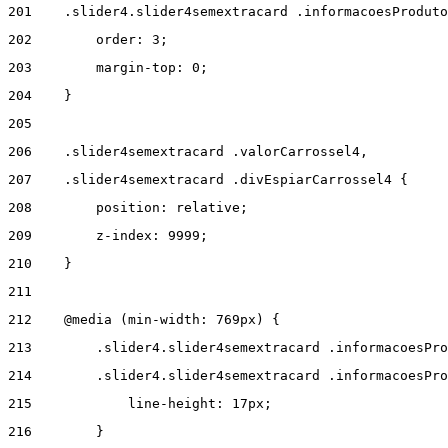
201
    .slider4.slider4semextracard .informacoesProduto
202
        order: 3; 
203
        margin-top: 0; 
204
    } 
205
206
    .slider4semextracard .valorCarrossel4, 
207
    .slider4semextracard .divEspiarCarrossel4 { 
208
        position: relative; 
209
        z-index: 9999; 
210
    } 
211
212
    @media (min-width: 769px) { 
213
        .slider4.slider4semextracard .informacoesPro
214
        .slider4.slider4semextracard .informacoesPro
215
            line-height: 17px; 
216
        } 