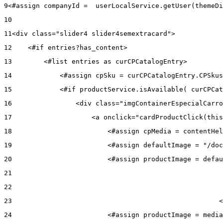
9
<#assign companyId =  userLocalService.getUser(themeDi
10
11
<div class="slider4 slider4semextracard"> 
12
    <#if entries?has_content> 
13
        <#list entries as curCPCatalogEntry> 
14
            <#assign cpSku = curCPCatalogEntry.CPSkus
15
            <#if productService.isAvailable( curCPCat
16
                <div class="imgContainerEspecialCarro
17
                    <a onclick="cardProductClick(this
18
                        <#assign cpMedia = contentHel
19
                        <#assign defaultImage = "/doc
20
                        <#assign productImage = defau
21
22
23
                                                    <
24
                        <#assign productImage = media