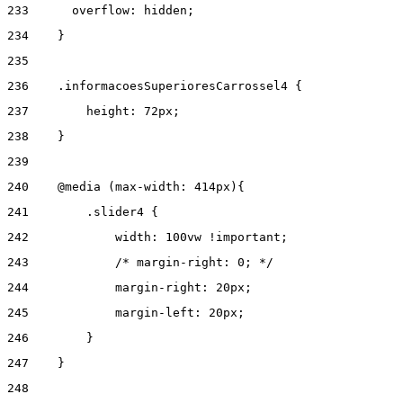
233
      overflow: hidden; 
234
    } 
235
236
    .informacoesSuperioresCarrossel4 { 
237
        height: 72px; 
238
    } 
239
240
    @media (max-width: 414px){ 
241
        .slider4 { 
242
            width: 100vw !important; 
243
            /* margin-right: 0; */ 
244
            margin-right: 20px; 
245
            margin-left: 20px; 
246
        } 
247
    } 
248