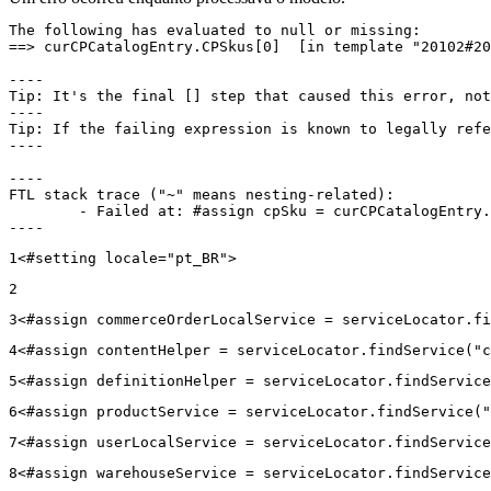
The following has evaluated to null or missing:

==> curCPCatalogEntry.CPSkus[0]  [in template "20102#20
----

Tip: It's the final [] step that caused this error, not
----

Tip: If the failing expression is known to legally refe
----

----

FTL stack trace ("~" means nesting-related):

	- Failed at: #assign cpSku = curCPCatalogEntry.CPS...  [in template "20102#20129#43699000" at line 14, column 13]

----
1
<#setting locale="pt_BR"> 
2
3
<#assign commerceOrderLocalService = serviceLocator.fi
4
<#assign contentHelper = serviceLocator.findService("c
5
<#assign definitionHelper = serviceLocator.findService
6
<#assign productService = serviceLocator.findService("
7
<#assign userLocalService = serviceLocator.findService
8
<#assign warehouseService = serviceLocator.findService