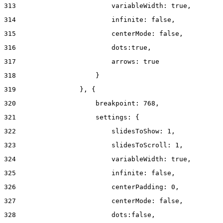
313
                        variableWidth: true, 
314
                        infinite: false, 
315
                        centerMode: false, 
316
                        dots:true, 
317
                        arrows: true 
318
                    } 
319
                }, { 
320
                    breakpoint: 768, 
321
                    settings: { 
322
                        slidesToShow: 1, 
323
                        slidesToScroll: 1, 
324
                        variableWidth: true, 
325
                        infinite: false, 
326
                        centerPadding: 0, 
327
                        centerMode: false, 
328
                        dots:false, 