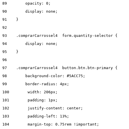
89
        opacity: 0; 
90
        display: none; 
91
    } 
92
93
    .comprarCarrossel4  form.quantity-selector { 
94
        display: none; 
95
    } 
96
97
    .comprarCarrossel4  button.btn.btn-primary { 
98
        background-color: #5ACC75; 
99
        border-radius: 4px; 
100
        width: 206px; 
101
        padding: 1px; 
102
        justify-content: center;  
103
        padding-left: 13%; 
104
        margin-top: 0.75rem !important; 