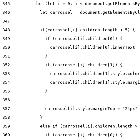
345
          for (let i = 0; i < document.getElementsBy
346
            let carrossel = document.getElementsByCl
347
348
            if(carrossel[i].children.length < 5) { 
349
              if (carrossel[i].children[0]) { 
350
                carrossel[i].children[0].innerText =
351
              } 
352
              if (carrossel[i].children[1]) { 
353
                carrossel[i].children[1].style.color
354
                carrossel[i].children[1].style.margi
355
              } 
356
357
              carrossel[i].style.marginTop = "24px" 
358
            } 
359
            else if (carrossel[i].children.length > 
360
              if (carrossel[i].children[0]) { 