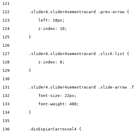
121
122
        .slider4.slider4semextracard .prev-arrow { 
123
            left: 18px; 
124
            z-index: 10; 
125
        } 
126
127
        .slider4.slider4semextracard .slick-list { 
128
            z-index: 8; 
129
        } 
130
131
        .slider4.slider4semextracard .slide-arrow .f
132
            font-size: 22px; 
133
            font-weight: 400; 
134
        } 
135
136
        .divEspiarCarrossel4 { 