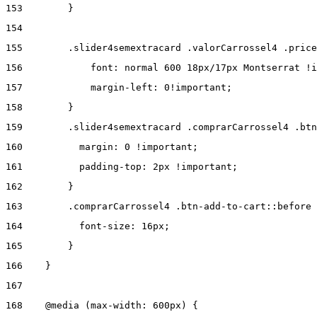
153
        } 
154
155
        .slider4semextracard .valorCarrossel4 .price
156
            font: normal 600 18px/17px Montserrat !i
157
            margin-left: 0!important; 
158
        } 
159
        .slider4semextracard .comprarCarrossel4 .btn
160
          margin: 0 !important; 
161
          padding-top: 2px !important; 
162
        } 
163
        .comprarCarrossel4 .btn-add-to-cart::before 
164
          font-size: 16px; 
165
        } 
166
    } 
167
168
    @media (max-width: 600px) { 