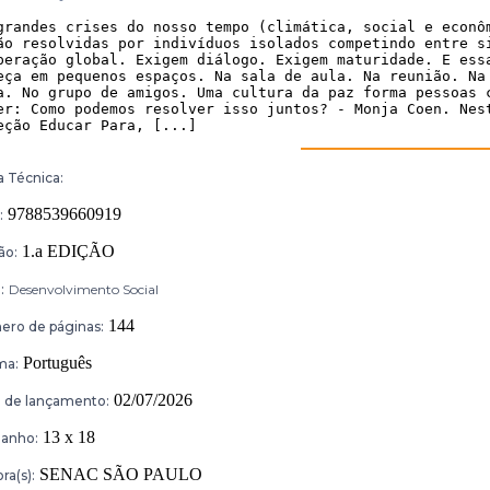
grandes crises do nosso tempo (climática, social e econôm
ão resolvidas por indivíduos isolados competindo entre si
peração global. Exigem diálogo. Exigem maturidade. E essa
eça em pequenos espaços. Na sala de aula. Na reunião. Na 
a. No grupo de amigos. Uma cultura da paz forma pessoas c
er: Como podemos resolver isso juntos? - Monja Coen. Nest
eção Educar Para, [...]
a Técnica:
9788539660919
:
1.a EDIÇÃO
ão:
:
Desenvolvimento Social
144
ro de páginas:
Português
ma:
02/07/2026
 de lançamento:
13 x 18
anho:
SENAC SÃO PAULO
ra(s):