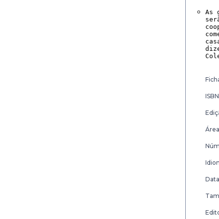
As 
ser
coo
com
cas
diz
Col
Fich
ISBN
Ediç
Área
Núme
Idio
Data
Tam
Edito