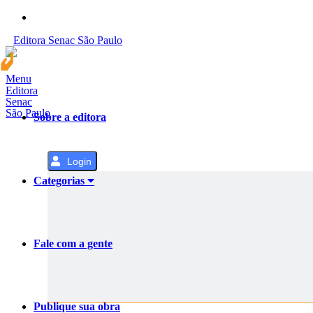
Pular
para
Editora
Senac
São Paulo
o
Conteúdo
Menu
Editora
Senac
São Paulo
Sobre a editora
Login
Categorias
Fale com a gente
Publique sua obra