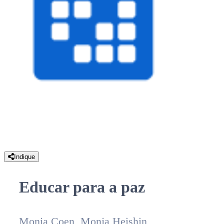
Indique
Educar para a paz
Monja Coen, Monja Heishin