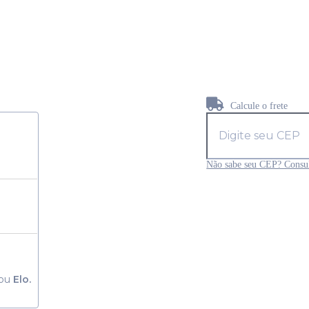
Calcule o frete
Não sabe seu CEP? Consul
ou
Elo.