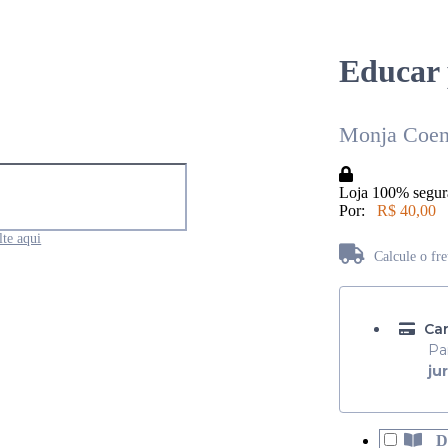
Educar 
Monja Coen
Loja 100% segur
Por:
R$ 40,00
te aqui
Calcule o fr
Não sabe seu CEP?
Car
Pa
ju
D