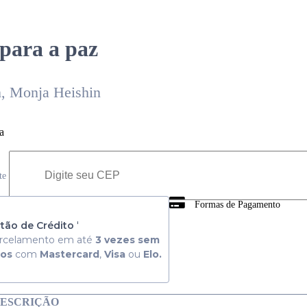
para a paz
, Monja Heishin
a
ete
Formas de Pagamento
 Consulte aqui
tão de Crédito
'
rcelamento em até
3 vezes sem
ros
com
Mastercard
,
Visa
ou
Elo.
ESCRIÇÃO