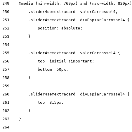
249
    @media (min-width: 769px) and (max-width: 820px)
250
        .slider4semextracard .valorCarrossel4, 
251
        .slider4semextracard .divEspiarCarrossel4 { 
252
            position: absolute; 
253
        } 
254
255
        .slider4semextracard .valorCarrossel4 { 
256
            top: initial !important; 
257
            bottom: 50px; 
258
        } 
259
260
        .slider4semextracard .divEspiarCarrossel4 { 
261
            top: 315px; 
262
        } 
263
    } 
264