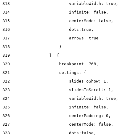
313
                        variableWidth: true, 
314
                        infinite: false, 
315
                        centerMode: false, 
316
                        dots:true, 
317
                        arrows: true 
318
                    } 
319
                }, { 
320
                    breakpoint: 768, 
321
                    settings: { 
322
                        slidesToShow: 1, 
323
                        slidesToScroll: 1, 
324
                        variableWidth: true, 
325
                        infinite: false, 
326
                        centerPadding: 0, 
327
                        centerMode: false, 
328
                        dots:false, 