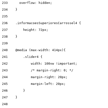
233
      overflow: hidden; 
234
    } 
235
236
    .informacoesSuperioresCarrossel4 { 
237
        height: 72px; 
238
    } 
239
240
    @media (max-width: 414px){ 
241
        .slider4 { 
242
            width: 100vw !important; 
243
            /* margin-right: 0; */ 
244
            margin-right: 20px; 
245
            margin-left: 20px; 
246
        } 
247
    } 
248