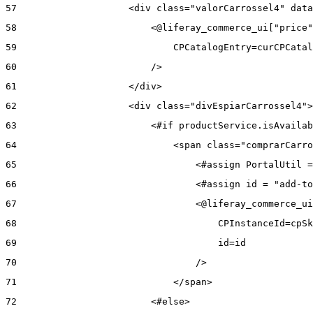
57
                    <div class="valorCarrossel4" data
58
                        <@liferay_commerce_ui["price"
59
                            CPCatalogEntry=curCPCatal
60
                        /> 
61
                    </div> 
62
                    <div class="divEspiarCarrossel4">
63
                        <#if productService.isAvailab
64
                            <span class="comprarCarro
65
                                <#assign PortalUtil =
66
                                <#assign id = "add-to
67
                                <@liferay_commerce_ui
68
                                    CPInstanceId=cpSk
69
                                    id=id 
70
                                /> 
71
                            </span> 
72
                        <#else> 