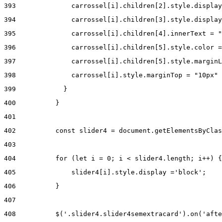
393
              carrossel[i].children[2].style.display
394
              carrossel[i].children[3].style.display
395
              carrossel[i].children[4].innerText = "
396
              carrossel[i].children[5].style.color =
397
              carrossel[i].children[5].style.marginL
398
              carrossel[i].style.marginTop = "10px" 
399
            } 
400
          } 
401
402
          const slider4 = document.getElementsByClas
403
404
          for (let i = 0; i < slider4.length; i++) {
405
              slider4[i].style.display ='block'; 
406
          } 
407
408
          $('.slider4.slider4semextracard').on('afte