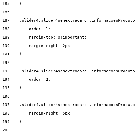
185
    } 
186
187
    .slider4.slider4semextracard .informacoesProdut
188
        order: 1; 
189
        margin-top: 0!important; 
190
        margin-right: 2px; 
191
    } 
192
193
    .slider4.slider4semextracard .informacoesProduto
194
        order: 2; 
195
    } 
196
197
    .slider4.slider4semextracard .informacoesProduto
198
        margin-right: 5px; 
199
    } 
200