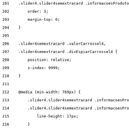
201
    .slider4.slider4semextracard .informacoesProduto
202
        order: 3; 
203
        margin-top: 0; 
204
    } 
205
206
    .slider4semextracard .valorCarrossel4, 
207
    .slider4semextracard .divEspiarCarrossel4 { 
208
        position: relative; 
209
        z-index: 9999; 
210
    } 
211
212
    @media (min-width: 769px) { 
213
        .slider4.slider4semextracard .informacoesPro
214
        .slider4.slider4semextracard .informacoesPro
215
            line-height: 17px; 
216
        } 