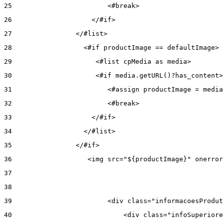
25
                        <#break> 
26
                    </#if> 
27
                </#list> 
28
                  <#if productImage == defaultImage> 
29
                     <#list cpMedia as media> 
30
                     <#if media.getURL()?has_content>
31
                        <#assign productImage = media
32
                        <#break> 
33
                    </#if> 
34
                  </#list> 
35
                </#if> 
36
                   <img src="${productImage}" onerror
37
38
39
                        <div class="informacoesProdut
40
                            <div class="infoSuperiore