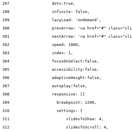
297
                  dots:true, 
298
                  infinite: false, 
299
                  lazyLoad: 'ondemand', 
300
                  prevArrow: '<a href="#" class="sli
301
                  nextArrow: '<a href="#" class="sli
302
                  speed: 1000,  
303
                  index: 1, 
304
                  focusOnSelect:false, 
305
                  accessibility:false, 
306
                  adaptiveHeight:false, 
307
                  autoplay:false, 
308
                  responsive: [{ 
309
                    breakpoint: 1200, 
310
                    settings: { 
311
                        slidesToShow: 4, 
312
                        slidesToScroll: 4, 