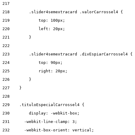
217
218
        .slider4semextracard .valorCarrossel4 { 
219
            top: 100px; 
220
            left: 20px; 
221
        } 
222
223
        .slider4semextracard .divEspiarCarrossel4 { 
224
            top: 90px; 
225
            right: 20px; 
226
        } 
227
    } 
228
229
    .tituloEspecialCarrossel4 { 
230
        display: -webkit-box; 
231
      -webkit-line-clamp: 3; 
232
      -webkit-box-orient: vertical; 