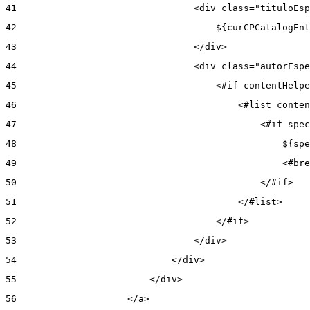
41
                                <div class="tituloEsp
42
                                    ${curCPCatalogEnt
43
                                </div> 
44
                                <div class="autorEspe
45
                                    <#if contentHelpe
46
                                        <#list conten
47
                                            <#if spec
48
                                                ${spe
49
                                                <#bre
50
                                            </#if> 
51
                                        </#list> 
52
                                    </#if> 
53
                                </div> 
54
                            </div> 
55
                        </div> 
56
                    </a> 