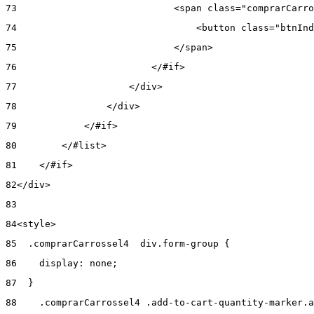
73
                            <span class="comprarCarro
74
                                <button class="btnInd
75
                            </span> 
76
                        </#if> 
77
                    </div> 
78
                </div> 
79
            </#if> 
80
        </#list> 
81
    </#if> 
82
</div> 
83
84
<style> 
85
  .comprarCarrossel4  div.form-group { 
86
    display: none; 
87
  } 
88
    .comprarCarrossel4 .add-to-cart-quantity-marker.a