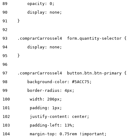
89
        opacity: 0; 
90
        display: none; 
91
    } 
92
93
    .comprarCarrossel4  form.quantity-selector { 
94
        display: none; 
95
    } 
96
97
    .comprarCarrossel4  button.btn.btn-primary { 
98
        background-color: #5ACC75; 
99
        border-radius: 4px; 
100
        width: 206px; 
101
        padding: 1px; 
102
        justify-content: center;  
103
        padding-left: 13%; 
104
        margin-top: 0.75rem !important; 