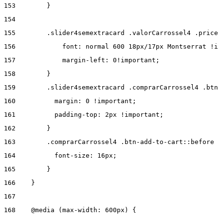
153
        } 
154
155
        .slider4semextracard .valorCarrossel4 .price
156
            font: normal 600 18px/17px Montserrat !i
157
            margin-left: 0!important; 
158
        } 
159
        .slider4semextracard .comprarCarrossel4 .btn
160
          margin: 0 !important; 
161
          padding-top: 2px !important; 
162
        } 
163
        .comprarCarrossel4 .btn-add-to-cart::before 
164
          font-size: 16px; 
165
        } 
166
    } 
167
168
    @media (max-width: 600px) { 