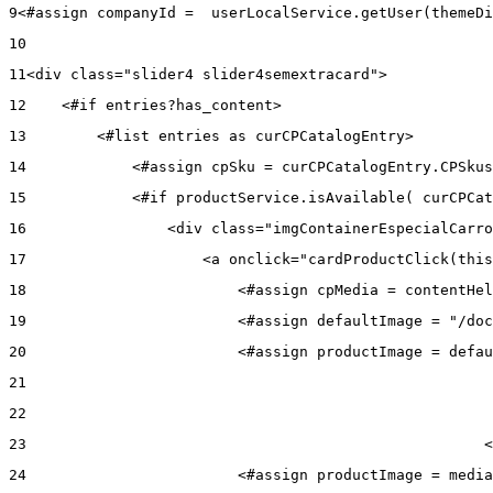
9
<#assign companyId =  userLocalService.getUser(themeDi
10
11
<div class="slider4 slider4semextracard"> 
12
    <#if entries?has_content> 
13
        <#list entries as curCPCatalogEntry> 
14
            <#assign cpSku = curCPCatalogEntry.CPSkus
15
            <#if productService.isAvailable( curCPCat
16
                <div class="imgContainerEspecialCarro
17
                    <a onclick="cardProductClick(this
18
                        <#assign cpMedia = contentHel
19
                        <#assign defaultImage = "/doc
20
                        <#assign productImage = defau
21
22
23
                                                    <
24
                        <#assign productImage = media