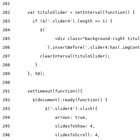
281
282
       var tituloSlider = setInterval(function() { 
283
         if ($('.slider4').length >= 1) { 
284
            $(` 
285
                  <div class="background-right titul
286
              `).insertBefore('.slider4:has(.imgCont
287
            clearInterval(tituloSlider); 
288
          } 
289
       }, 50); 
290
291
       setTimeout(function(){ 
292
         $(document).ready(function() { 
293
              $('.slider4').slick({ 
294
                  arrows: true, 
295
                  slidesToShow: 4, 
296
                  slidesToScroll: 4, 