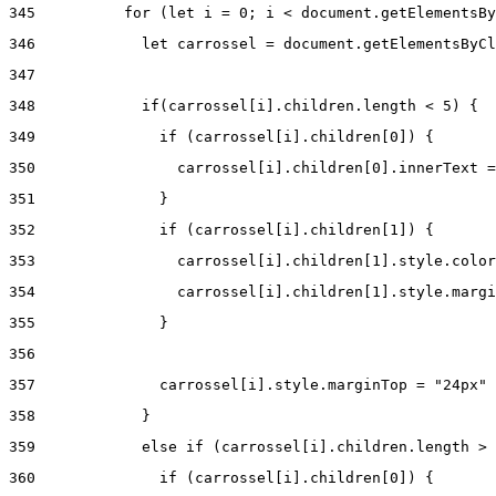
345
          for (let i = 0; i < document.getElementsBy
346
            let carrossel = document.getElementsByCl
347
348
            if(carrossel[i].children.length < 5) { 
349
              if (carrossel[i].children[0]) { 
350
                carrossel[i].children[0].innerText =
351
              } 
352
              if (carrossel[i].children[1]) { 
353
                carrossel[i].children[1].style.color
354
                carrossel[i].children[1].style.margi
355
              } 
356
357
              carrossel[i].style.marginTop = "24px" 
358
            } 
359
            else if (carrossel[i].children.length > 
360
              if (carrossel[i].children[0]) { 