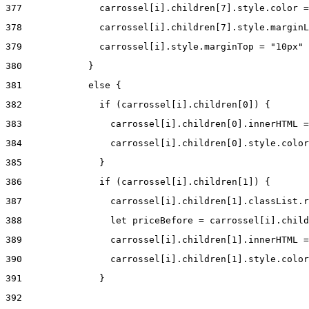
377
              carrossel[i].children[7].style.color =
378
              carrossel[i].children[7].style.marginL
379
              carrossel[i].style.marginTop = "10px" 
380
            } 
381
            else { 
382
              if (carrossel[i].children[0]) { 
383
                carrossel[i].children[0].innerHTML =
384
                carrossel[i].children[0].style.color
385
              } 
386
              if (carrossel[i].children[1]) { 
387
                carrossel[i].children[1].classList.r
388
                let priceBefore = carrossel[i].child
389
                carrossel[i].children[1].innerHTML =
390
                carrossel[i].children[1].style.color
391
              } 
392