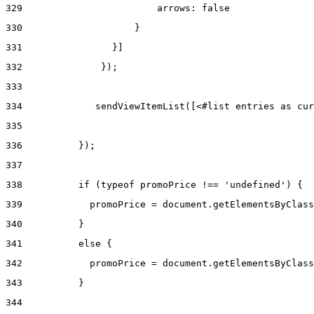
329
                        arrows: false 
330
                    } 
331
                }] 
332
              }); 
333
334
             sendViewItemList([<#list entries as cur
335
336
          }); 
337
338
          if (typeof promoPrice !== 'undefined') { 
339
            promoPrice = document.getElementsByClass
340
          } 
341
          else { 
342
            promoPrice = document.getElementsByClass
343
          } 
344