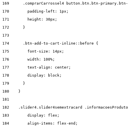
169
      .comprarCarrossel4 button.btn.btn-primary.btn-
170
        padding-left: 1px; 
171
        height: 30px; 
172
      } 
173
174
      .btn-add-to-cart-inline::before { 
175
        font-size: 14px; 
176
        width: 100%; 
177
        text-align: center; 
178
        display: block; 
179
      } 
180
    } 
181
182
    .slider4.slider4semextracard .informacoesProduto
183
        display: flex; 
184
        align-items: flex-end; 