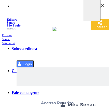
Pular
para
o
Conteúdo
Editora
Senac
São Paulo
Indicar
SACOLA
MENU
Editora
Senac
São Paulo
Sobre a editora
Login
Categorias
Fale com a gente
Acesso Restrito
Meu Senac