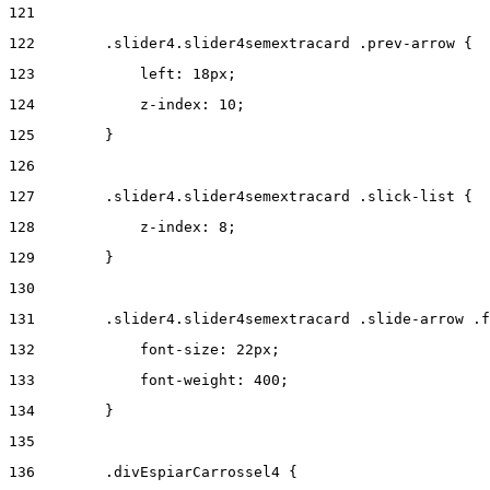
121
122
        .slider4.slider4semextracard .prev-arrow { 
123
            left: 18px; 
124
            z-index: 10; 
125
        } 
126
127
        .slider4.slider4semextracard .slick-list { 
128
            z-index: 8; 
129
        } 
130
131
        .slider4.slider4semextracard .slide-arrow .f
132
            font-size: 22px; 
133
            font-weight: 400; 
134
        } 
135
136
        .divEspiarCarrossel4 { 