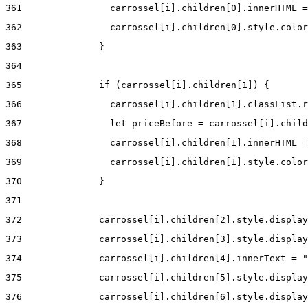
361
                carrossel[i].children[0].innerHTML =
362
                carrossel[i].children[0].style.color
363
              } 
364
365
              if (carrossel[i].children[1]) { 
366
                carrossel[i].children[1].classList.r
367
                let priceBefore = carrossel[i].child
368
                carrossel[i].children[1].innerHTML =
369
                carrossel[i].children[1].style.color
370
              } 
371
372
              carrossel[i].children[2].style.display
373
              carrossel[i].children[3].style.display
374
              carrossel[i].children[4].innerText = "
375
              carrossel[i].children[5].style.display
376
              carrossel[i].children[6].style.display