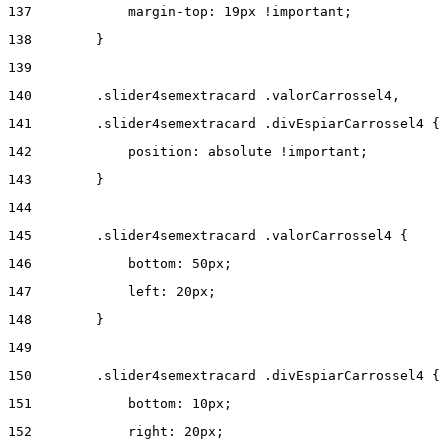
137
            margin-top: 19px !important; 
138
        } 
139
140
        .slider4semextracard .valorCarrossel4, 
141
        .slider4semextracard .divEspiarCarrossel4 { 
142
            position: absolute !important; 
143
        } 
144
145
        .slider4semextracard .valorCarrossel4 { 
146
            bottom: 50px; 
147
            left: 20px; 
148
        } 
149
150
        .slider4semextracard .divEspiarCarrossel4 { 
151
            bottom: 10px; 
152
            right: 20px; 