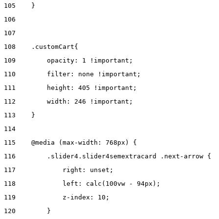
105
    } 
106
107
108
    .customCart{ 
109
        opacity: 1 !important; 
110
        filter: none !important; 
111
        height: 405 !important; 
112
        width: 246 !important; 
113
    } 
114
115
    @media (max-width: 768px) { 
116
        .slider4.slider4semextracard .next-arrow { 
117
            right: unset; 
118
            left: calc(100vw - 94px); 
119
            z-index: 10; 
120
        } 