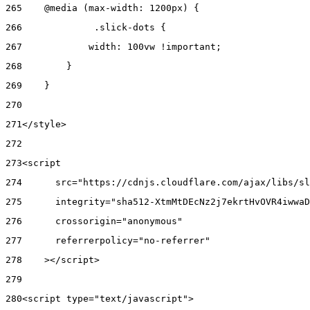
265
    @media (max-width: 1200px) { 
266
      	.slick-dots { 
267
            width: 100vw !important; 
268
        } 
269
    } 
270
271
</style> 
272
273
<script 
274
      src="https://cdnjs.cloudflare.com/ajax/libs/sl
275
      integrity="sha512-XtmMtDEcNz2j7ekrtHvOVR4iwwaD
276
      crossorigin="anonymous" 
277
      referrerpolicy="no-referrer" 
278
    ></script> 
279
280
<script type="text/javascript"> 