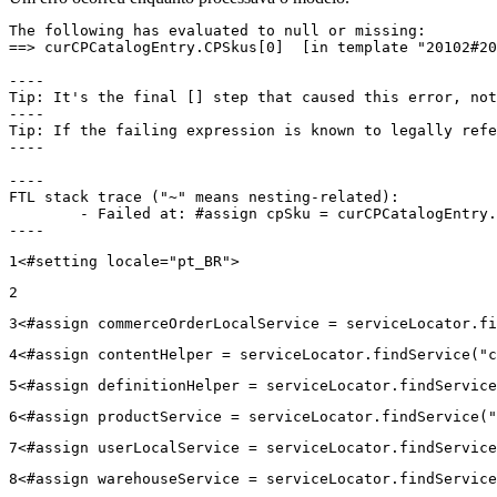
The following has evaluated to null or missing:

==> curCPCatalogEntry.CPSkus[0]  [in template "20102#20
----

Tip: It's the final [] step that caused this error, not
----

Tip: If the failing expression is known to legally refe
----

----

FTL stack trace ("~" means nesting-related):

	- Failed at: #assign cpSku = curCPCatalogEntry.CPS...  [in template "20102#20129#43699000" at line 14, column 13]

----
1
<#setting locale="pt_BR"> 
2
3
<#assign commerceOrderLocalService = serviceLocator.fi
4
<#assign contentHelper = serviceLocator.findService("c
5
<#assign definitionHelper = serviceLocator.findService
6
<#assign productService = serviceLocator.findService("
7
<#assign userLocalService = serviceLocator.findService
8
<#assign warehouseService = serviceLocator.findService