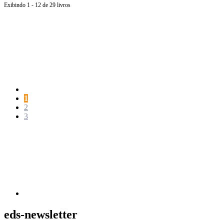
Exibindo 1 - 12 de 29 livros
Página
anterior
Página
1
Página
2
Página
3
Próxima
página
eds-newsletter