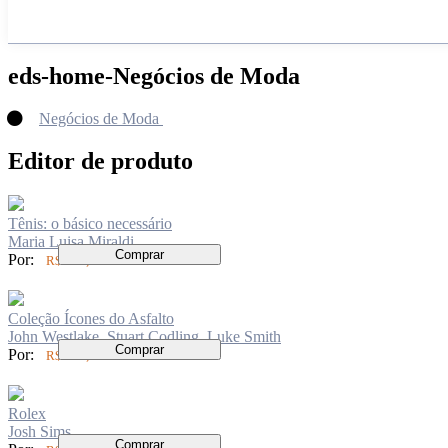
eds-home-Negócios de Moda
Negócios de Moda
Editor de produto
Tênis: o básico necessário
Maria Luisa Miraldi
Comprar
Por:
R$ 170,00
Coleção Ícones do Asfalto
John Westlake, Stuart Codling, Luke Smith
Comprar
Por:
R$ 299,00
Rolex
Josh Sims
Comprar