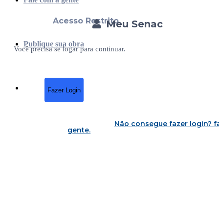
Acesso Restrito
Meu Senac
Publique sua obra
Você precisa se logar para continuar.
Fazer Login
Não consegue fazer login?
f
gente
.