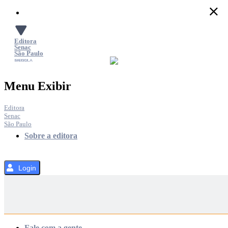
Pular
para
o
Conteúdo
Editora
Senac
São Paulo
SACOLA
MENU
Menu Exibir
Editora
Senac
São Paulo
Sobre a editora
Login
Categorias
Fale com a gente