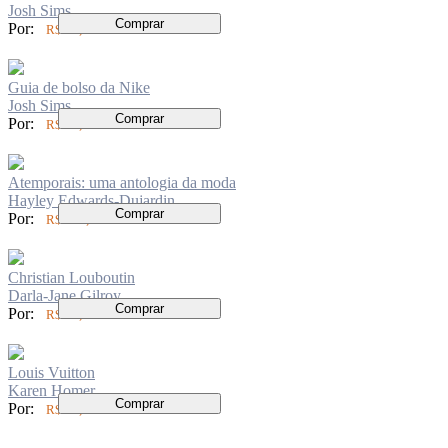
Josh Sims
Comprar
Por:
R$ 90,00
Guia de bolso da Nike
Josh Sims
Comprar
Por:
R$ 90,00
Atemporais: uma antologia da moda
Hayley Edwards-Dujardin
Comprar
Por:
R$ 199,00
Christian Louboutin
Darla-Jane Gilroy
Comprar
Por:
R$ 91,00
Louis Vuitton
Karen Homer
Comprar
Por:
R$ 92,00