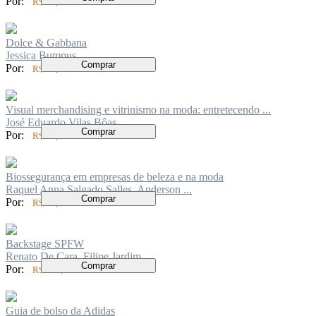
Por:
R$ 96,00
Dolce & Gabbana
Jessica Bumpus
Comprar
Por:
R$ 96,00
Visual merchandising e vitrinismo na moda: entretecendo ...
José Eduardo Vilas Bôas
Comprar
Por:
R$ 80,00
Biossegurança em empresas de beleza e na moda
Raquel Anna Salgado Salles, Anderson ...
Comprar
Por:
R$ 70,00
Backstage SPFW
Renato De Cara, Filipe Jardim
Comprar
Por:
R$ 180,00
Guia de bolso da Adidas