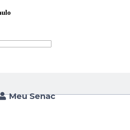
aulo
Meu Senac