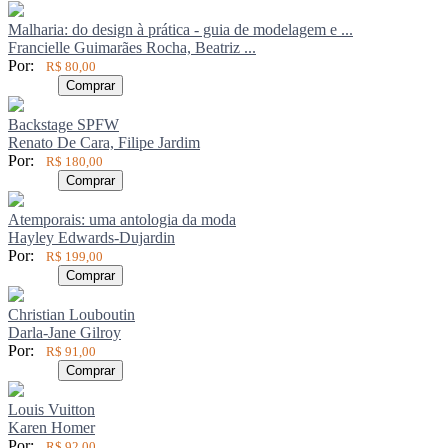
Malharia: do design à prática - guia de modelagem e ...
Francielle Guimarães Rocha, Beatriz ...
Por:
R$ 80,00
Comprar
Backstage SPFW
Renato De Cara, Filipe Jardim
Por:
R$ 180,00
Comprar
Atemporais: uma antologia da moda
Hayley Edwards-Dujardin
Por:
R$ 199,00
Comprar
Christian Louboutin
Darla-Jane Gilroy
Por:
R$ 91,00
Comprar
Louis Vuitton
Karen Homer
Por:
R$ 92,00