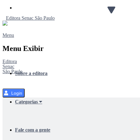
Pular
para
Editora
Senac
São Paulo
o
Conteúdo
Menu
Menu Exibir
Editora
Senac
São Paulo
Sobre a editora
Login
Categorias
Fale com a gente